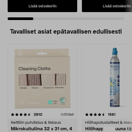
Lisää ostoskoriin
Lisää ostoskoriin
Tavalliset asiat epätavallisen edullisesti
4.5viidestä
arvostelut
4.5viidestä
arvostelu
3810
1561
(1,00/kpl)
tähdestä
t
Keittiön puhdistus & tiskaus
Hiilihapotuslaitteet & mau
Mikrokuituliina 32 x 31 cm, 4
Hiilihappopatruuna tä