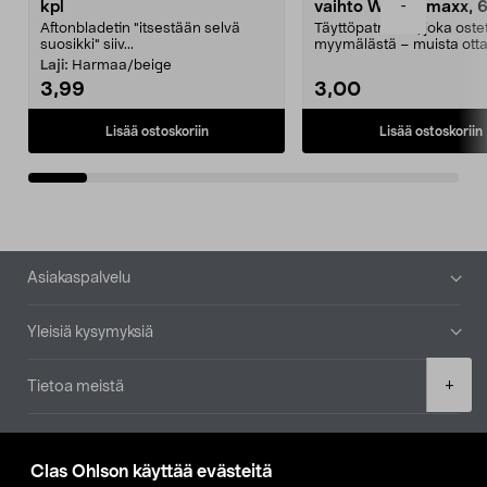
-
kpl
vaihto Wassermaxx, 6
Aftonbladetin "itsestään selvä
Täyttöpatruuna, joka ost
suosikki" siiv...
myymälästä – muista ott
patruuna mukaasi m...
Laji:
Harmaa/beige
3,99
3,00
Lisää ostoskoriin
Lisää ostoskoriin
Alatunniste
Asiakaspalvelu
Yleisiä kysymyksiä
Product
+
Tietoa meistä
quantity
Ajankohtaista
Clas Ohlson käyttää evästeitä