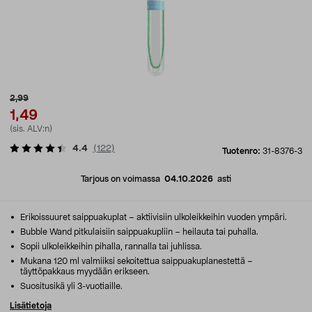
2,99
1,49
(sis. ALV:n)
4.4
(
122
)
Tuotenro:
31-8376-3
Tarjous on voimassa
04.10.2026
asti
Erikoissuuret saippuakuplat – aktiivisiin ulkoleikkeihin vuoden ympäri.
Bubble Wand pitkulaisiin saippuakupliin – heilauta tai puhalla.
Sopii ulkoleikkeihin pihalla, rannalla tai juhlissa.
Mukana 120 ml valmiiksi sekoitettua saippuakuplanestettä –
täyttöpakkaus myydään erikseen.
Suositusikä yli 3-vuotiaille.
Lisätietoja