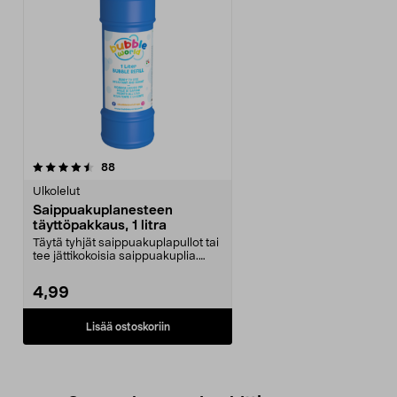
arvostelut
88
Ulkolelut
Saippuakuplanesteen
täyttöpakkaus, 1 litra
Täytä tyhjät saippuakuplapullot tai
tee jättikokoisia saippuakuplia.
Saippuakupl...
4,99
Lisää ostoskoriin