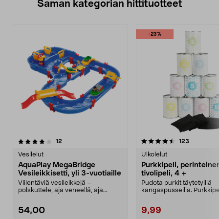
Saman kategorian hittituotteet
-23%
4.5 viidestä
arvostelut
4.5 viidestä
arvostelut
12
123
tähdestä
t
Vesilelut
Ulkolelut
AquaPlay MegaBridge
Purkkipeli, perinteine
Vesileikkisetti, yli 3-vuotiaille
tivolipeli, 4 +
Viilentäviä vesileikkejä –
Pudota purkit täytetyillä
polskuttele, aja veneellä, aja
kangaspusseilla. Purkkipe
suuren sillan yli ja p...
perinteinen huvipuistope..
54,00
9,99