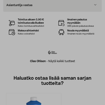
Asiantuntija vastaa
Toimitus alkaen 3,90 €
Ilmainen palautus
toimitustavalla Budbee
myymälään
Katso toimitusvaihtoehdot
365 päivän palautusoikeus
Maksuvaihtoehdot
Nouda myymälästä
Katso ostoehdot
Ilmainen nouto myymälästä
Clas Ohlson
-
Näytä kaikki tuotteet
Haluatko ostaa lisää saman sarjan
tuotteita?