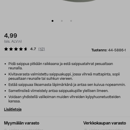
4,99
(sis. ALV:n)
4.7
(
12
)
Tuotenro:
44-5886-1
Pidä saippua pitkään raikkaana ja estä saippuatahrat pesualtaan
reunalla.
Kivitavarasta valmistettu saippuakuppi, jossa vihreä mattapinta, sopii
pesualtaan reunalle tai suihkun viereen.
Estää saippuaa likoamasta läpimärkänä ja antaa sen kuivua nopeammin.
Sametinsileä viimeistely antaa saippuakupille ylellisen ilmeen.
Voidaan yhdistellä valikoiman muiden vihreiden kylpyhuonetuotteiden
kanssa.
Lisätietoja
Myymälän varasto
Verkkokaupan varasto