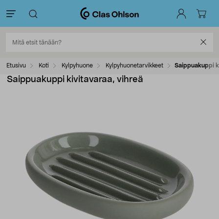
Etusivu
Koti
Kylpyhuone
Kylpyhuonetarvikkeet
Saippuakuppi ki
Saippuakuppi kivitavaraa, vihreä