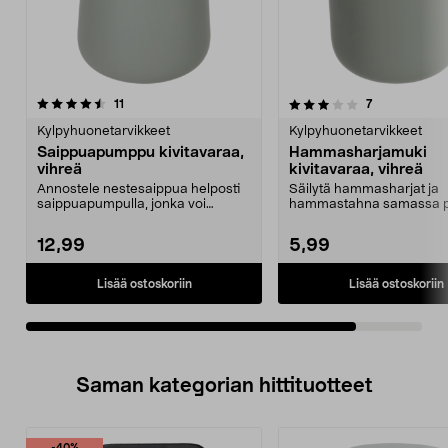
3.5viidestä
arvostelut
arvostelut
11
7
tähdestä
Kylpyhuonetarvikkeet
Kylpyhuonetarvikkeet
Saippuapumppu kivitavaraa,
Hammasharjamuki
vihreä
kivitavaraa, vihreä
Annostele nestesaippua helposti
Säilytä hammasharjat ja
saippuapumpulla, jonka voi
hammastahna samassa p
asettaa pesualtaan re...
Kivitavarasta valmistettu ..
12,99
5,99
Lisää ostoskoriin
Lisää ostoskoriin
Saman kategorian hittituotteet