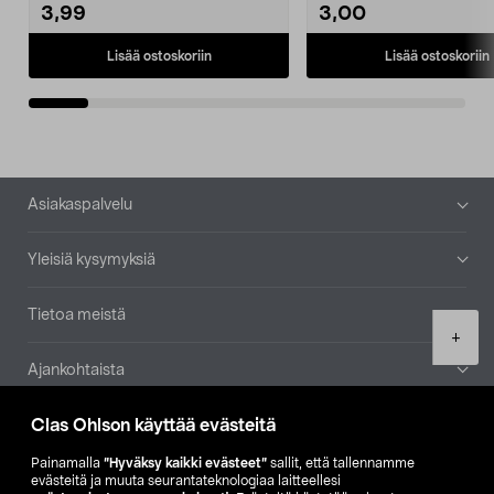
3,99
3,00
Lisää ostoskoriin
Lisää ostoskoriin
Alatunniste
Asiakaspalvelu
Yleisiä kysymyksiä
Tietoa meistä
Product
+
quantity
Ajankohtaista
Clas Ohlson käyttää evästeitä
Muut yrityksemme
Painamalla
”Hyväksy kaikki evästeet”
sallit, että tallennamme
Etsi myymälä
evästeitä ja muuta seurantateknologiaa laitteellesi