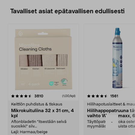
Tavalliset asiat epätavallisen edullisesti
4.5viidestä
arvostelut
4.5viidestä
arvostelu
3810
1561
(1,00/kpl)
tähdestä
t
Keittiön puhdistus & tiskaus
Hiilihapotuslaitteet & mau
Mikrokuituliina 32 x 31 cm, 4
Hiilihappopatruuna tä
kpl
vaihto Wassermaxx, 6
Aftonbladetin "itsestään selvä
Täyttöpatruuna, joka ost
-
suosikki" siiv...
myymälästä – muista ott
patruuna mukaasi m...
Laji:
Harmaa/beige