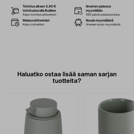
Toimitus alkaen 3,90 €
Ilmainen palautus
toimitustavalla Budbee
myymälään
Katso toimitusvaihtoehdot
365 päivän palautusoikeus
Maksuvaihtoehdot
Nouda myymälästä
Katso ostoehdot
Ilmainen nouto myymälästä
Haluatko ostaa lisää saman sarjan
tuotteita?