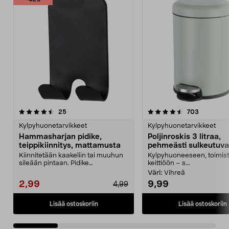
-40%
4.5 viidestä
arvostelut
4.5 viidestä
arvostelut
25
703
tähdestä
t
Kylpyhuonetarvikkeet
Kylpyhuonetarvikkeet
Hammasharjan pidike,
Poljinroskis 3 litraa,
teippikiinnitys, mattamusta
pehmeästi sulkeutuva
Kiinnitetään kaakeliin tai muuhun
Kylpyhuoneeseen, toimist
sileään pintaan. Pidike
keittiöön – s...
perinteiselle hammasha...
Väri:
Vihreä
2,99
9,99
4,99
Lisää ostoskoriin
Lisää ostoskoriin