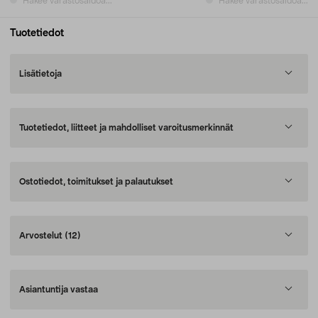
Hakee varastosaldoa...
Hakee varastosaldoa...
Tuotetiedot
Lisätietoja
Tuotetiedot, liitteet ja mahdolliset varoitusmerkinnät
Ostotiedot, toimitukset ja palautukset
Arvostelut
(12)
Asiantuntija vastaa