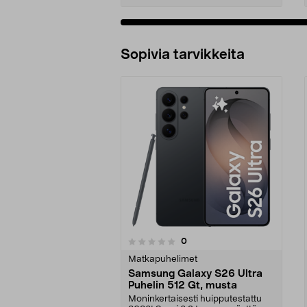
Sopivia tarvikkeita
1.0viidestä
arvostelut
0
0 viidestä
tähdestä
tähdestä
Matkapuhelimet
Samsung Galaxy S26 Ultra
Puhelin 512 Gt, musta
Moninkertaisesti huipputestattu