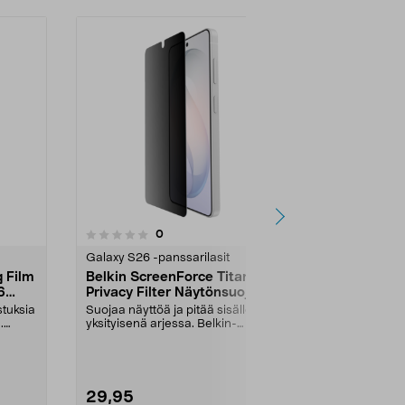
5.0 viidestä
1
arvostelut
0
tähdestä
tähdestä
Galaxy S26 -panssarilasit
Galaxy S26 -p
g Film
Belkin ScreenForce Titan
Belkin Scre
6
Privacy Filter Näytönsuoja
in-1-suoja 
Samsung Galaxy S26
stuksia
Suojaa näyttöä ja pitää sisällön
Näytönsuoja, 
.
yksityisenä arjessa. Belkin-
linssinsuoja 
näytönsuoja Samsung...
Belkin Titan 3-
29,95
59,00