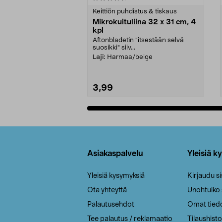
tähdestä
tähdestä
Keittiön puhdistus & tiskaus
Mikrokuituliina 32 x 31 cm, 4
kpl
Aftonbladetin "itsestään selvä
suosikki" siiv...
Laji:
Harmaa/beige
3,99
Lisää ostoskoriin
Alatunniste
Asiakaspalvelu
Yleisiä k
Yleisiä kysymyksiä
Kirjaudu s
Ota yhteyttä
Unohtuiko
Palautusehdot
Omat tied
Tee palautus / reklamaatio
Tilaushisto