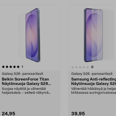
arvostelut
1
arvostelut
0
0.0 viidestä
0.0 viidestä
tähdestä
Galaxy S26 -panssarilasit
Galaxy S26 -panssarilasit
Belkin ScreenForce Titan
Samsung Anti-reflectin
Näytönsuoja Galaxy S26
Näytönsuoja Galaxy S2
Ultralle
Ultralle
Suojaa näyttöä ja vähentää
Vähentää häikäisyä ja heija
heijastuksia – selkeä näkymä
kirkkaassa auringonvalossa
myös auringonvalossa. Be...
Samsung Anti-refl...
24,95
39,95