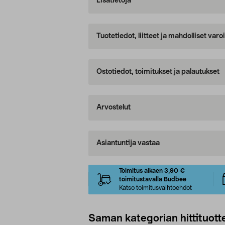
Lisätietoja
Tuotetiedot, liitteet ja mahdolliset var
Ostotiedot, toimitukset ja palautukset
Arvostelut
Asiantuntija vastaa
Toimitus alkaen 3,90 €
toimitustavalla Budbee
Katso toimitusvaihtoehdot
Saman kategorian hittituott