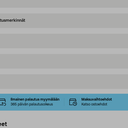
oitusmerkinnät
Ilmainen palautus myymälään
Maksuvaihtoehdot
365 päivän palautusoikeus
Katso ostoehdot
eet