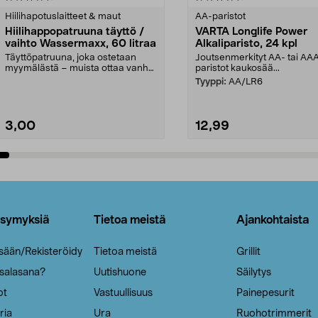
tähdestä
Hiilihapotuslaitteet & maut
AA-paristot
Hiilihappopatruuna täyttö /
VARTA Longlife Power
vaihto Wassermaxx, 60 litraa
Alkaliparisto, 24 kpl
Täyttöpatruuna, joka ostetaan
Joutsenmerkityt AA- tai AA
myymälästä – muista ottaa vanha
paristot kaukosää...
patruuna mukaasi m...
Tyyppi:
AA/LR6
3,00
12,99
Lisää ostoskoriin
Lisää ostoskoriin
ysymyksiä
Tietoa meistä
Ajankohtaista
isään/Rekisteröidy
Tietoa meistä
Grillit
 salasana?
Uutishuone
Säilytys
ot
Vastuullisuus
Painepesurit
ria
Ura
Ruohotrimmerit