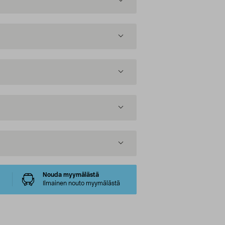
Nouda myymälästä
Ilmainen nouto myymälästä