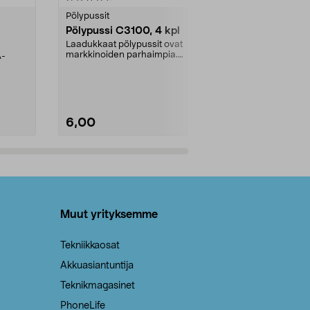
tähdestä
tähdestä
Pölypussit
Kierrätys & ro
Pölypussi C3100, 4 kpl
Roskapussi,
kahvat, 30 l
Laadukkaat pölypussit ovat
markkinoiden parhaimpia.
A-
Testivoittaja 
Kestävä, jopa 50 % suurempi ...
roskapussi u
Roskapussi, jo
6,00
2,00
Lisää ostoskoriin
Lisää
Muut yrityksemme
Tekniikkaosat
Akkuasiantuntija
Teknikmagasinet
PhoneLife