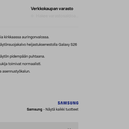
Verkkokaupan varasto
Hakee varastosaldoa...
sia kirkkaassa auringonvalossa.
äytönsuojakalvo heijastuksenestolla Galaxy S26
 näytön pidempään puhtaana.
kija toimivat normaalisti.
ja asennustyökalun.
Samsung
-
Näytä kaikki tuotteet