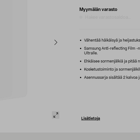
Myymälän varasto
Hakee varastosaldoa...
Vähentää häikäisyä ja heijastuk
Samsung Anti-reflecting Film -n
Ultralle.
Ehkäisee sormenjälkiä ja pitää
Kosketustoiminto ja sormenjälkilu
Asennussarja sisältää 2 kalvoa 
Lisätietoja