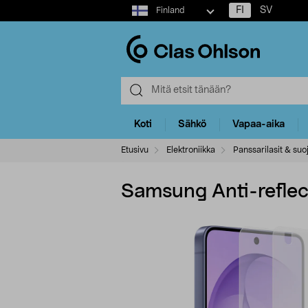
Select
FI
SV
Finland
market
Koti
Sähkö
Vapaa-aika
Etusivu
Elektroniikka
Panssarilasit & suo
Samsung Anti-reflec