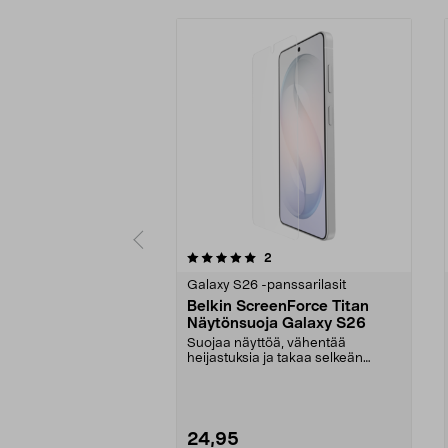
0 viidestä
5.0 viidestä
arvostelut
2
tähdestä
tähdestä
Galaxy S26 -panssarilasit
Belkin ScreenForce Titan
Näytönsuoja Galaxy S26
Suojaa näyttöä, vähentää
heijastuksia ja takaa selkeän
näkyvyyden auringonvaloss...
24,95