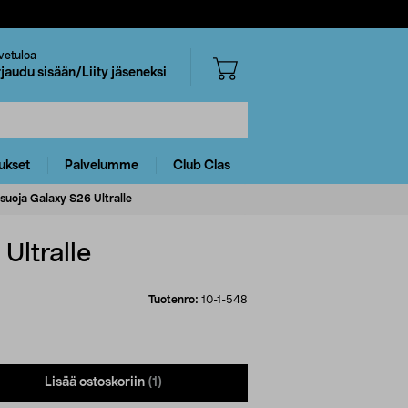
vetuloa
rjaudu sisään/Liity jäseneksi
ukset
Palvelumme
Club Clas
suoja Galaxy S26 Ultralle
Ultralle
Tuotenro:
10-1-548
Lisää ostoskoriin
(1)