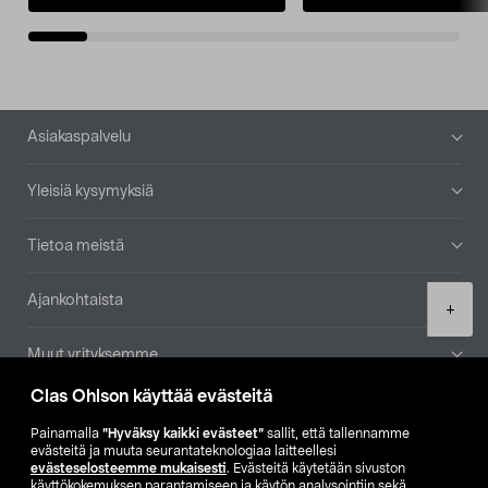
Alatunniste
Asiakaspalvelu
Yleisiä kysymyksiä
Tietoa meistä
Ajankohtaista
Product
+
quantity
Muut yrityksemme
Clas Ohlson käyttää evästeitä
Etsi myymälä
Painamalla
”Hyväksy kaikki evästeet”
sallit, että tallennamme
evästeitä ja muuta seurantateknologiaa laitteellesi
SE
NO
FI
evästeselosteemme mukaisesti
. Evästeitä käytetään sivuston
käyttökokemuksen parantamiseen ja käytön analysointiin sekä