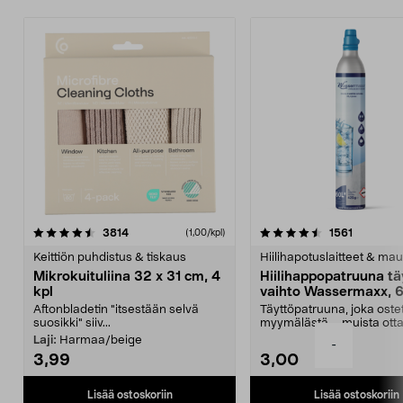
4.5viidestä
arvostelut
4.5viidestä
arvostelu
3814
1561
(1,00/kpl)
tähdestä
t
Keittiön puhdistus & tiskaus
Hiilihapotuslaitteet & mau
Mikrokuituliina 32 x 31 cm, 4
Hiilihappopatruuna tä
kpl
vaihto Wassermaxx, 6
Aftonbladetin "itsestään selvä
Täyttöpatruuna, joka ost
suosikki" siiv...
myymälästä – muista ott
patruuna mukaasi m...
Laji:
Harmaa/beige
-
3,99
3,00
Lisää ostoskoriin
Lisää ostoskoriin