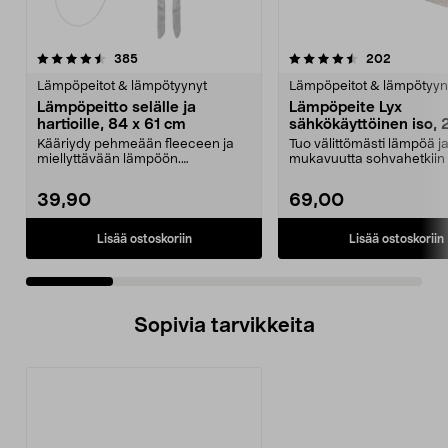
4.5 viidestä
arvostelut
4.5 viidestä
arvostelu
385
202
tähdestä
t
Lämpöpeitot & lämpötyynyt
Lämpöpeitot & lämpötyyn
Lämpöpeitto selälle ja
Lämpöpeite Lyx
hartioille, 84 x 61 cm
sähkökäyttöinen iso, 
150 cm
Kääriydy pehmeään fleeceen ja
Tuo välittömästi lämpöä j
miellyttävään lämpöön.
mukavuutta sohvahetkiin 
Lämpöpeitto hartioille ja s...
iltana. Erityisen su...
39,90
69,00
Lisää ostoskoriin
Lisää ostoskoriin
Sopivia tarvikkeita