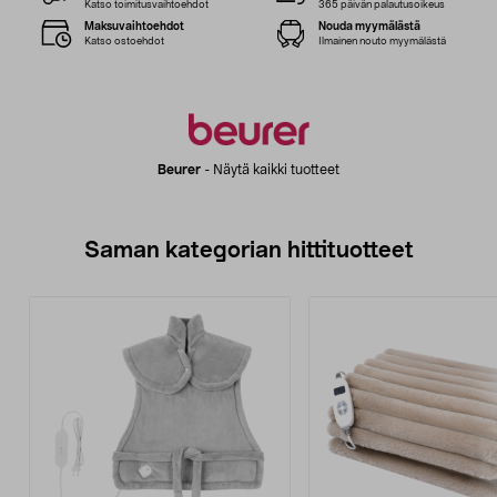
Katso toimitusvaihtoehdot
365 päivän palautusoikeus
Maksuvaihtoehdot
Nouda myymälästä
Katso ostoehdot
Ilmainen nouto myymälästä
Beurer
-
Näytä kaikki tuotteet
Saman kategorian hittituotteet