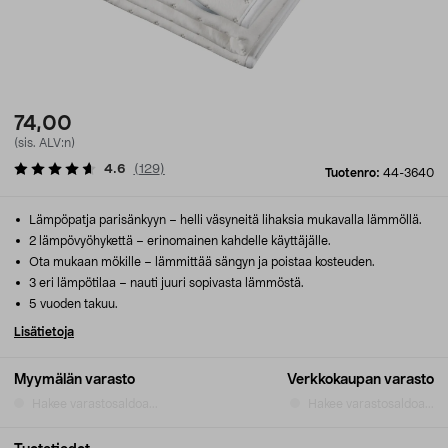
74,00
(sis. ALV:n)
4.6
(
129
)
Tuotenro:
44-3640
Lämpöpatja parisänkyyn – helli väsyneitä lihaksia mukavalla lämmöllä.
2 lämpövyöhykettä – erinomainen kahdelle käyttäjälle.
Ota mukaan mökille – lämmittää sängyn ja poistaa kosteuden.
3 eri lämpötilaa – nauti juuri sopivasta lämmöstä.
5 vuoden takuu.
Lisätietoja
Myymälän varasto
Verkkokaupan varasto
Hakee varastosaldoa...
Hakee varastosaldoa...