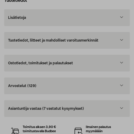
Tuotetiedot
Lisätietoja
Tuotetiedot, liitteet ja mahdolliset varoitusmerkinnät
Ostotiedot, toimitukset ja palautukset
Arvostelut
(129)
Asiantuntija vastaa
(7 vastatut kysymykset)
Toimitus alkaen 3,90 €
Ilmainen palautus
toimitustavalla Budbee
myymälään