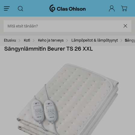
Etusivu
Koti
Keho ja terveys
Lämpöpeitot & lämpötyynyt
Sängy
Sängynlämmitin Beurer TS 26 XXL