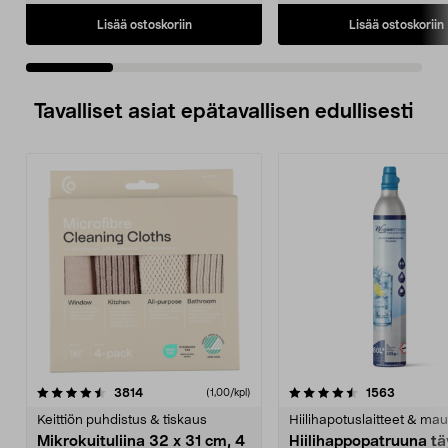
Lisää ostoskoriin
Lisää ostoskoriin
Tavalliset asiat epätavallisen edullisesti
4.5viidestä
arvostelut
4.5viidestä
arvostelu
3814
1563
(1,00/kpl)
tähdestä
t
Keittiön puhdistus & tiskaus
Hiilihapotuslaitteet & mau
Mikrokuituliina 32 x 31 cm, 4
Hiilihappopatruuna tä