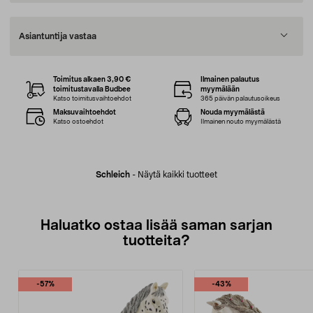
Asiantuntija vastaa
Toimitus alkaen 3,90 €
Ilmainen palautus
toimitustavalla Budbee
myymälään
Katso toimitusvaihtoehdot
365 päivän palautusoikeus
Maksuvaihtoehdot
Nouda myymälästä
Katso ostoehdot
Ilmainen nouto myymälästä
Schleich
-
Näytä kaikki tuotteet
Haluatko ostaa lisää saman sarjan
tuotteita?
-57%
-43%