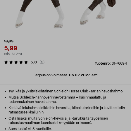
13,99
5,99
(sis. ALV:n)
5.0
(
2
)
Tuotenro:
31-7669-1
Tarjous on voimassa
05.02.2027
asti
Tyylikäs ja yksityiskohtainen Schleich Horse Club -sarjan hevoshahmo.
Mutsa Schleich-hannoverinhevostamma – käsinmaalattu ja
todenmukainen hevoshahmo.
Kestävä leluhahmo leikkeihin hevosilla, kilpailutarinoihin ja kuvitteellisiin
ratsastusseikkailuihin.
Osta lisäksi muita Schleich-hevosia ja -tarvikkeita täydellisen
ratsastusmaailman luomiseksi (myydään erikseen).
Suositusikä yli 5-vuotiaille.