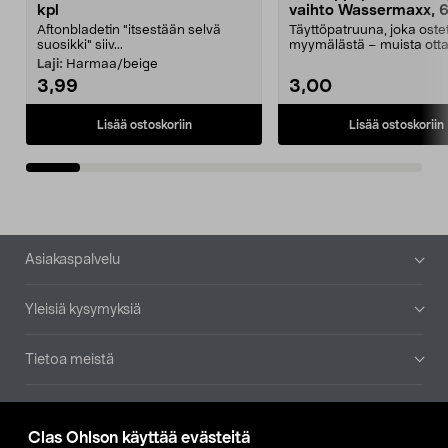
kpl
vaihto Wassermaxx, 6
Aftonbladetin "itsestään selvä
Täyttöpatruuna, joka ost
suosikki" siiv...
myymälästä – muista ott
patruuna mukaasi m...
Laji:
Harmaa/beige
3,99
3,00
Lisää ostoskoriin
Lisää ostoskoriin
Alatunniste
Asiakaspalvelu
Yleisiä kysymyksiä
Tietoa meistä
Ajankohtaista
Clas Ohlson käyttää evästeitä