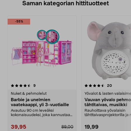
Saman kategorian hittituotteet
-55%
4.5 viidestä
arvostelut
4.5 viidestä
arvostelut
9
20
tähdestä
t
Nuket & pehmolelut
Yövalot & lasten valaisime
Barbie ja unelmien
Vauvan yövalo pehmol
vaatekaappi, yli 3-vuotiaille
tähtitaivas, musiikki
Avautuu 90 cm leveäksi
Rauhoittava yövalaisin
kokonaisuudeksi, joka kannustaa
tähtitaivasprojektorilla ja 
mielikuvituksellisiin lei...
Vauvojen ja laste...
39,95
19,99
89,00