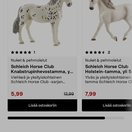
4.5viidestä
arvostelut
arvostelut
1
2
tähdestä
Nuket & pehmolelut
Nuket & pehmolelut
Schleich Horse Club
Schleich Horse Club
Knabstrupinhevostamma, yli
Holstein-tamma, yli 5
5-vuotiaille
vuotiaille
Viehkeä ja yksityiskohtainen
Ylväs ja yksityiskohtainen
Schleich Horse Club -sarjan
tamma Schleich Horse Cl
hevonen. Schleich-knabs...
sarjasta. Schleic...
5,99
7,99
13,99
Lisää ostoskoriin
Lisää ostoskoriin