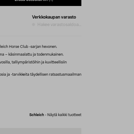
Verkkokaupan varasto
Hakee varastosaldoa...
hleich Horse Club -sarjan hevonen.
a – käsinmaalattu ja todenmukainen.
illa, talliympäristöihin ja kuvitteellisiin
sia ja -tarvikkeita täydellisen ratsastusmaailman
Schleich
-
Näytä kaikki tuotteet