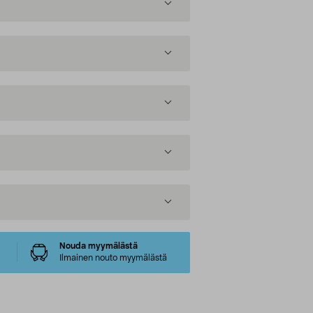
Nouda myymälästä
Ilmainen nouto myymälästä