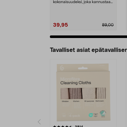
kokonaisuudeksi, joka kannustaa
mielikuvituksellisiin lei...
39,95
89,00
Tavalliset asiat epätavallisen
5viidestä
4.5viidestä
arvostelut
3814