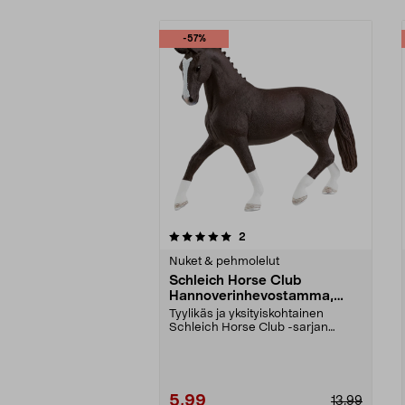
-57%
0viidestä
4.5viidestä
arvostelut
2
tähdestä
tähdestä
Nuket & pehmolelut
Schleich Horse Club
Hannoverinhevostamma,
musta, yli 5-vuotiaille
Tyylikäs ja yksityiskohtainen
Schleich Horse Club -sarjan
hevoshahmo. Mutsa Schl...
5,99
13,99