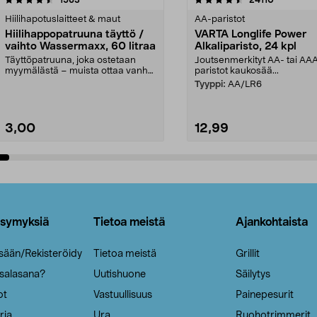
tähdestä
Hiilihapotuslaitteet & maut
AA-paristot
Hiilihappopatruuna täyttö /
VARTA Longlife Power
vaihto Wassermaxx, 60 litraa
Alkaliparisto, 24 kpl
Täyttöpatruuna, joka ostetaan
Joutsenmerkityt AA- tai AA
myymälästä – muista ottaa vanha
paristot kaukosää...
patruuna mukaasi m...
Tyyppi:
AA/LR6
3,00
12,99
Lisää ostoskoriin
Lisää ostoskoriin
ysymyksiä
Tietoa meistä
Ajankohtaista
isään/Rekisteröidy
Tietoa meistä
Grillit
 salasana?
Uutishuone
Säilytys
ot
Vastuullisuus
Painepesurit
ria
Ura
Ruohotrimmerit