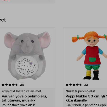
Lisää ostoskoriin
eet
4.5 viidestä
arvostelut
4.5 viidestä
arvostelut
20
32
tähdestä
Yövalot & lasten valaisimet
Nuket & pehmolelut
Vauvan yövalo pehmolelu,
Peppi Nukke 30 cm, yli 
tähtitaivas, musiikki
kk:n ikäisille
Rauhoittava yövalaisin
Ilkikurinen ja pehmeä Peppi