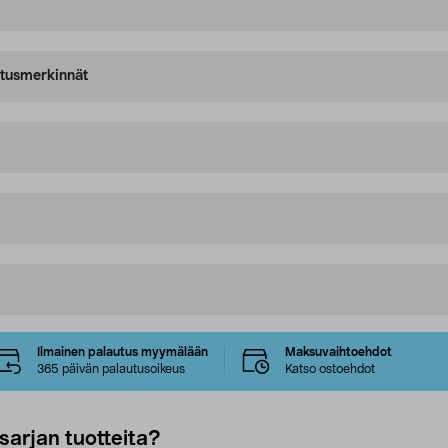
oitusmerkinnät
Ilmainen palautus myymälään
Maksuvaihtoehdot
365 päivän palautusoikeus
Katso ostoehdot
sarjan tuotteita?