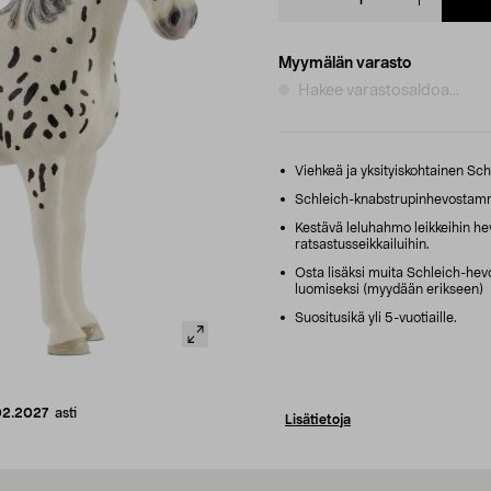
quantity
Myymälän varasto
Hakee varastosaldoa...
Viehkeä ja yksityiskohtainen Sc
Schleich-knabstrupinhevostamm
Kestävä leluhahmo leikkeihin hevos
ratsastusseikkailuihin.
Osta lisäksi muita Schleich-hevo
luomiseksi (myydään erikseen)
Suositusikä yli 5-vuotiaille.
02.2027
asti
Lisätietoja