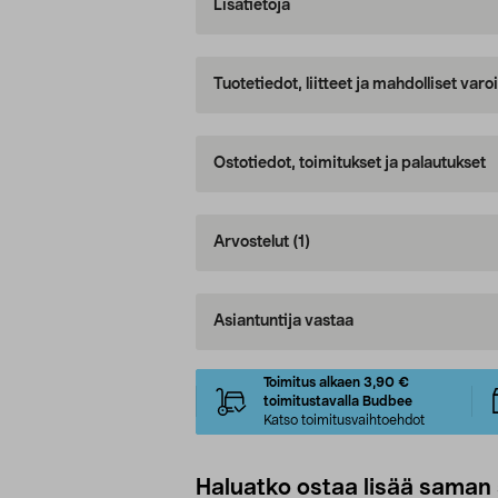
Lisätietoja
Tuotetiedot, liitteet ja mahdolliset var
Ostotiedot, toimitukset ja palautukset
Arvostelut
(1)
Asiantuntija vastaa
Toimitus alkaen 3,90 €
toimitustavalla Budbee
Katso toimitusvaihtoehdot
Haluatko ostaa lisää saman 