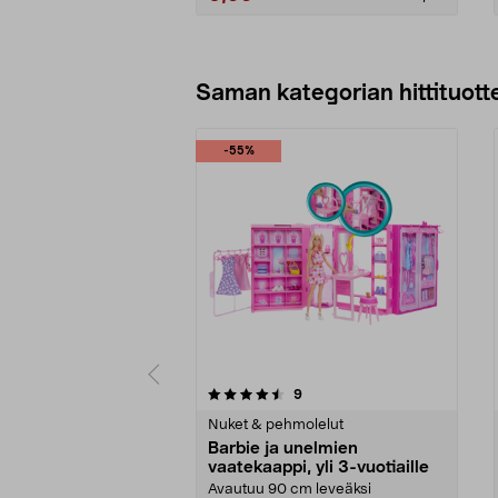
Lisää ostoskoriin
Saman kategorian hittituott
-55%
5 viidestä
4.5 viidestä
arvostelut
9
tähdestä
tähdestä
Nuket & pehmolelut
Barbie ja unelmien
vaatekaappi, yli 3-vuotiaille
Avautuu 90 cm leveäksi