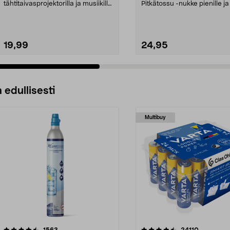
tähtitaivasprojektorilla ja musiikilla.
Pitkätossu -nukke pienille ja 
Vauvojen ja laste...
lapsille. Iso ...
19,99
24,95
 edullisesti
Multibuy
4.5viidestä
arvostelut
4.5viidestä
arvostelut
1563
24110