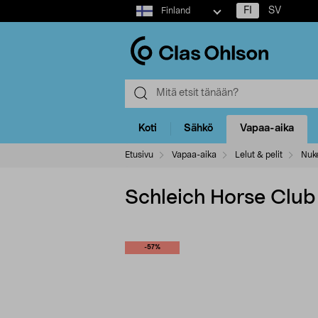
Select
FI
SV
Finland
market
Koti
Sähkö
Vapaa-aika
Etusivu
Vapaa-aika
Lelut & pelit
Nuk
Schleich Horse Club
-57%