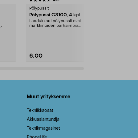
tähdestä
tähdestä
Pölypussit
Kierrätys & ro
Pölypussi C3100, 4 kpl
Roskapussi,
kahvat, 30 l
Laadukkaat pölypussit ovat
markkinoiden parhaimpia.
A-
Testivoittaja 
Kestävä, jopa 50 % suurempi ...
roskapussi u
Roskapussi, jo
6,00
2,00
Lisää ostoskoriin
Lisää
Muut yrityksemme
Tekniikkaosat
Akkuasiantuntija
Teknikmagasinet
PhoneLife