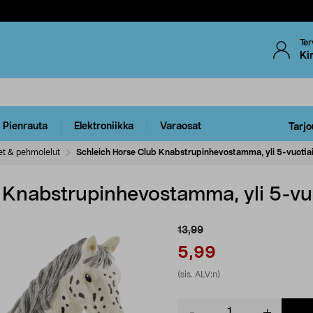
Ter
Ki
Pienrauta
Elektroniikka
Varaosat
Tarjo
et & pehmolelut
Schleich Horse Club Knabstrupinhevostamma, yli 5-vuotiai
 Knabstrupinhevostamma, yli 5-vuo
13,99
5,99
(sis. ALV:n)
Product