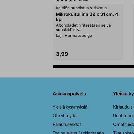
tähdestä
tähdestä
Keittiön puhdistus & tiskaus
Mikrokuituliina 32 x 31 cm, 4
kpl
Aftonbladetin "itsestään selvä
suosikki" siiv...
Laji:
Harmaa/beige
3,99
Lisää ostoskoriin
Alatunniste
Asiakaspalvelu
Yleisiä k
Yleisiä kysymyksiä
Kirjaudu s
Ota yhteyttä
Unohtuiko
Palautusehdot
Omat tied
Tee palautus / reklamaatio
Tilaushisto