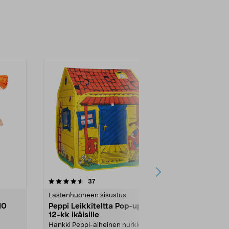
-17%
4.5 viidestä
arvostelut
4.0
37
2
tähdestä
tähdestä
Lastenhuoneen sisustus
Nuket & pehm
10
Peppi Leikkiteltta Pop-up, yli
Rubens Bar
12-kk ikäisille
sopii 0-vuot
Hankki Peppi-aiheinen nurkkaus,
Pehmeä kanga