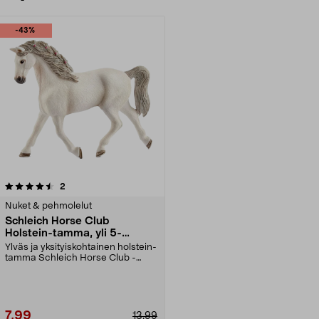
-43%
arvostelut
2
Nuket & pehmolelut
Schleich Horse Club
Holstein-tamma, yli 5-
vuotiaille
Ylväs ja yksityiskohtainen holstein-
tamma Schleich Horse Club -
sarjasta. Schleic...
7,99
13,99