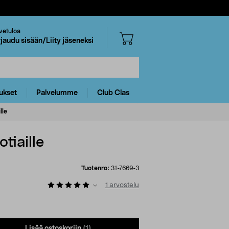
vetuloa
rjaudu sisään/Liity jäseneksi
ukset
Palvelumme
Club Clas
lle
tiaille
Tuotenro:
31-7669-3
1
arvostelu
Lisää ostoskoriin
(1)