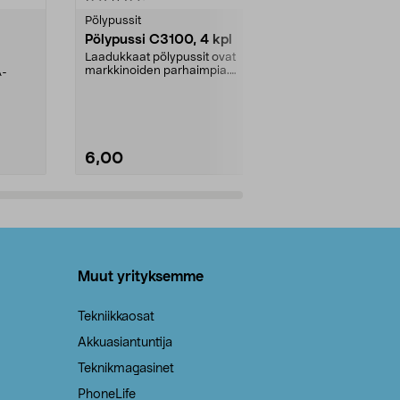
tähdestä
tähdestä
Pölypussit
Kierrätys & ro
Pölypussi C3100, 4 kpl
Roskapussi,
kahvat, 30 l
Laadukkaat pölypussit ovat
markkinoiden parhaimpia.
A-
Testivoittaja 
Kestävä, jopa 50 % suurempi ...
roskapussi u
Roskapussi, jo
6,00
2,00
Lisää ostoskoriin
Lisää
Muut yrityksemme
Tekniikkaosat
Akkuasiantuntija
Teknikmagasinet
PhoneLife