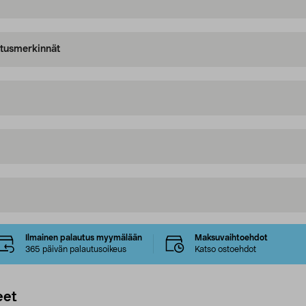
oitusmerkinnät
Ilmainen palautus myymälään
Maksuvaihtoehdot
365 päivän palautusoikeus
Katso ostoehdot
eet