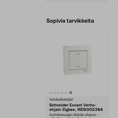
Sopivia tarvikkeita
arvostelut
0
0 viidestä
tähdestä
Valokatkaisijat
Schneider Exxact Verho-
ohjain Zigbee, WDE002384
Aurinkosuojan älykäs ohjaus –