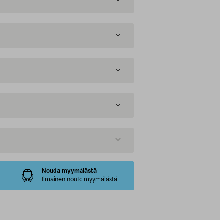
Nouda myymälästä
Ilmainen nouto myymälästä