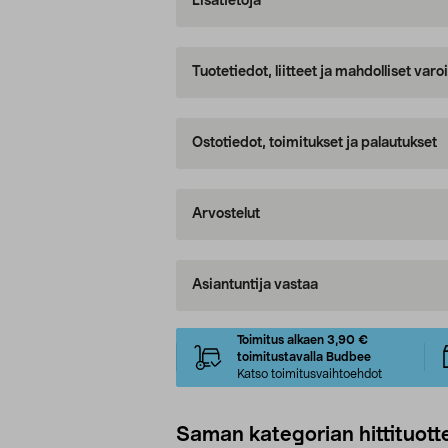
Lisätietoja
Tuotetiedot, liitteet ja mahdolliset var
Ostotiedot, toimitukset ja palautukset
Arvostelut
Asiantuntija vastaa
Toimitus alkaen 3,90 €
toimitustavalla Budbee
Katso toimitusvaihtoehdot
Saman kategorian hittituott