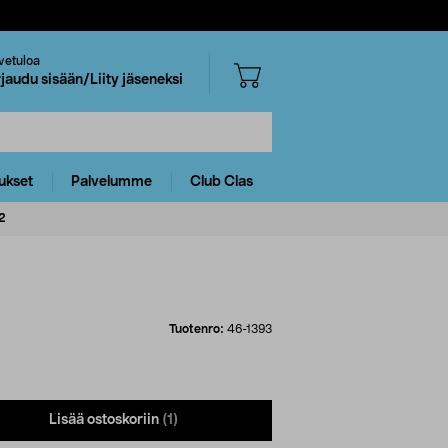
vetuloa
rjaudu sisään/Liity jäseneksi
ukset
Palvelumme
Club Clas
2
Tuotenro:
46-1393
Lisää ostoskoriin
(1)