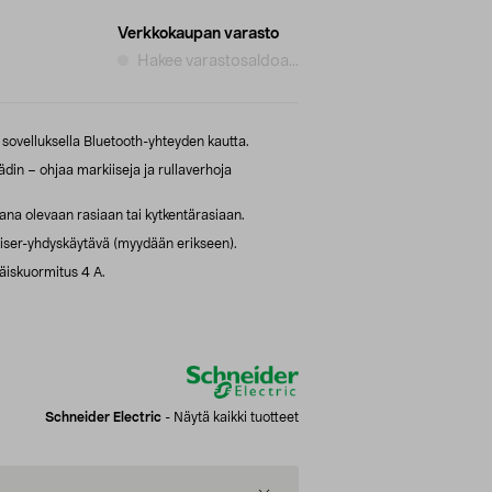
Verkkokaupan varasto
Hakee varastosaldoa...
 sovelluksella Bluetooth-yhteyden kautta.
din – ohjaa markiiseja ja rullaverhoja
na olevaan rasiaan tai kytkentärasiaan.
iser-yhdyskäytävä (myydään erikseen).
äiskuormitus 4 A.
Schneider Electric
-
Näytä kaikki tuotteet