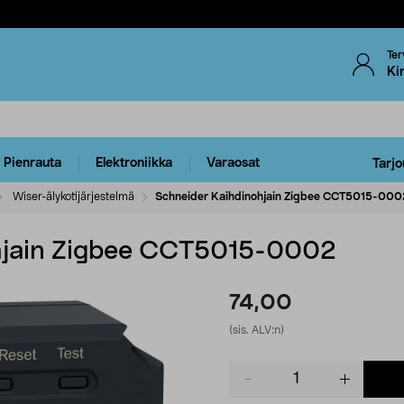
Ter
Ki
Pienrauta
Elektroniikka
Varaosat
Tarjo
Wiser-älykotijärjestelmä
Schneider Kaihdinohjain Zigbee CCT5015-000
hjain Zigbee CCT5015-0002
74,00
(sis. ALV:n)
Product
quantity