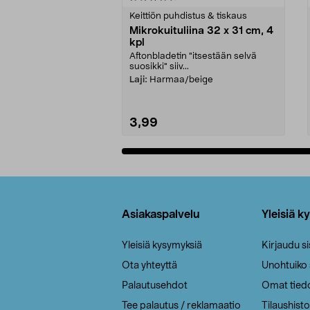
tähdestä
tähdestä
Keittiön puhdistus & tiskaus
Mikrokuituliina 32 x 31 cm, 4
kpl
Aftonbladetin "itsestään selvä
suosikki" siiv...
Laji:
Harmaa/beige
3,99
Lisää ostoskoriin
Alatunniste
Asiakaspalvelu
Yleisiä k
Yleisiä kysymyksiä
Kirjaudu s
Ota yhteyttä
Unohtuiko
Palautusehdot
Omat tied
Tee palautus / reklamaatio
Tilaushisto