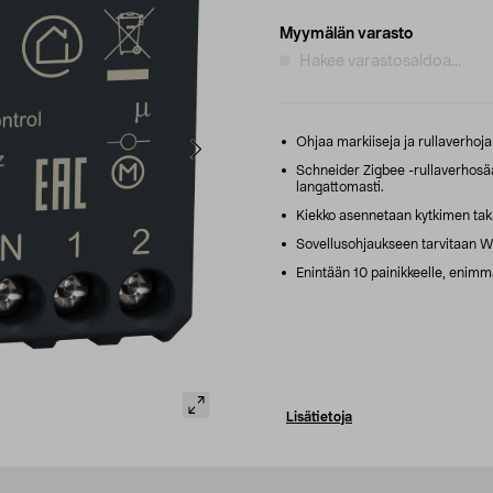
Myymälän varasto
Hakee varastosaldoa...
Ohjaa markiiseja ja rullaverhoja
Schneider Zigbee -rullaverhosää
langattomasti.
Kiekko asennetaan kytkimen taka
Sovellusohjaukseen tarvitaan W
Enintään 10 painikkeelle, enimm
Lisätietoja