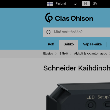
Select
FI
SV
Finland
market
Koti
Sähkö
Vapaa-aika
Etusivu
Sähkö
Älykoti & kotiautomaatio
Schneider Kaihdino