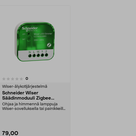
arvostelut
0
Wiser-älykotijärjestelmä
Schneider Wiser
Säädinmoduuli Zigbee
CTT5010-0003
Ohjaa ja himmennä lamppuja
Wiser-sovelluksella tai painikkeilla.
Schneider Wiser...
79,00