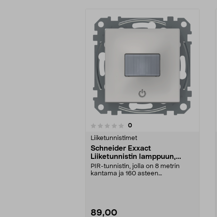
arvostelut
0
0 viidestä
0.0 viidestä
tähdestä
tähdestä
Liiketunnistimet
Schneider Exxact
Liiketunnistin lamppuun,
sisälle WDE002375
PIR-tunnistin, jolla on 8 metrin
kantama ja 160 asteen
tunnistuskulma. Exxact WD...
89,00