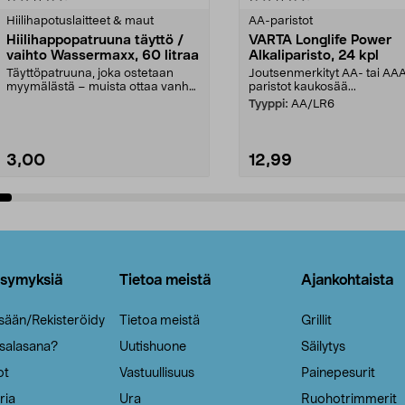
tähdestä
Hiilihapotuslaitteet & maut
AA-paristot
Hiilihappopatruuna täyttö /
VARTA Longlife Power
vaihto Wassermaxx, 60 litraa
Alkaliparisto, 24 kpl
Täyttöpatruuna, joka ostetaan
Joutsenmerkityt AA- tai AA
myymälästä – muista ottaa vanha
paristot kaukosää...
patruuna mukaasi m...
Tyyppi:
AA/LR6
3,00
12,99
Lisää ostoskoriin
Lisää ostoskoriin
ysymyksiä
Tietoa meistä
Ajankohtaista
isään/Rekisteröidy
Tietoa meistä
Grillit
 salasana?
Uutishuone
Säilytys
ot
Vastuullisuus
Painepesurit
ria
Ura
Ruohotrimmerit