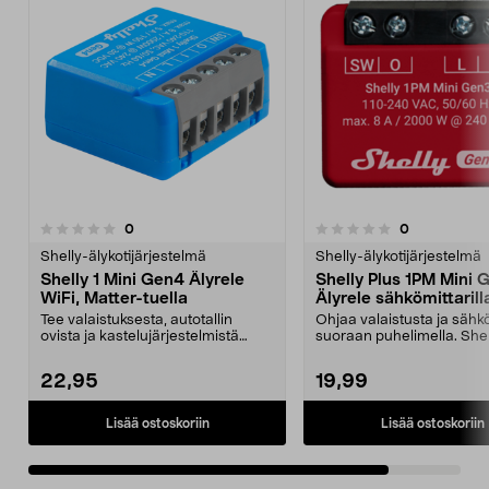
arvostelut
arvostelut
0
0
0.0 viidestä
tähdestä
Shelly-älykotijärjestelmä
Shelly-älykotijärjestelmä
Shelly 1 Mini Gen4 Älyrele
Shelly Plus 1PM Mini 
WiFi, Matter-tuella
Älyrele sähkömittarill
Tee valaistuksesta, autotallin
Ohjaa valaistusta ja sähkö
ovista ja kastelujärjestelmistä
suoraan puhelimella. Shel
älykkäitä ilman l...
1PM Mini Ge...
22,95
19,99
Lisää ostoskoriin
Lisää ostoskoriin