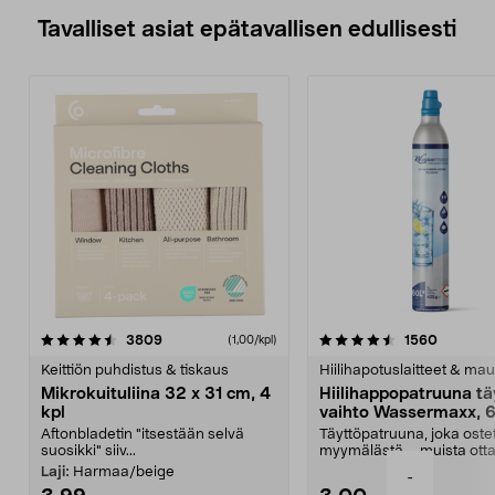
Tavalliset asiat epätavallisen edullisesti
4.5viidestä
arvostelut
4.5viidestä
arvostel
3809
1560
(1,00/kpl)
tähdestä
t
Keittiön puhdistus & tiskaus
Hiilihapotuslaitteet & mau
Mikrokuituliina 32 x 31 cm, 4
Hiilihappopatruuna tä
kpl
vaihto Wassermaxx, 6
Aftonbladetin "itsestään selvä
Täyttöpatruuna, joka ost
suosikki" siiv...
myymälästä – muista ott
patruuna mukaasi m...
Laji:
Harmaa/beige
-