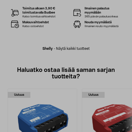
Toimitus alkaen 3,90 €
Ilmainen palautus
toimitustavalla Budbee
myymälään
Katso toimitusvaihtoehdot
365 päivän palautusoikeus
Maksuvaihtoehdot
Nouda myymälästä
Katso ostoehdot
Ilmainen nouto myymälästä
Shelly
-
Näytä kaikki tuotteet
Haluatko ostaa lisää saman sarjan
tuotteita?
Uutuus
Uutuus