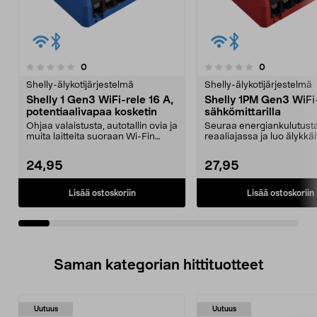
arvostelut
arvostelut
0
0
0.0 viidestä
0.0 viidestä
tähdestä
t
Shelly-älykotijärjestelmä
Shelly-älykotijärjestelmä
Shelly 1 Gen3 WiFi-rele 16 A,
Shelly 1PM Gen3 WiFi
potentiaalivapaa kosketin
sähkömittarilla
Ohjaa valaistusta, autotallin ovia ja
Seuraa energiankulutust
muita laitteita suoraan Wi-Fin
reaaliajassa ja luo älykkäi
kautta. She...
automaatioita. Shelly 1PM.
24,95
27,95
Lisää ostoskoriin
Lisää ostoskoriin
Saman kategorian hittituotteet
Uutuus
Uutuus