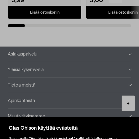
3,99
3,00
Lisää ostoskoriin
Lisää ostoskoriin
Alatunniste
Asiakaspalvelu
Yleisiä kysymyksiä
Tietoa meistä
Ajankohtaista
Product
+
quantity
Muut yrityksemme
Clas Ohlson käyttää evästeitä
Etsi myymälä
Painamalla
”Hyväksy kaikki evästeet”
sallit, että tallennamme