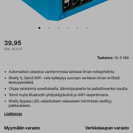
39,95
(sis. ALV:n)
Tuotenro:
10-3-164
Automatisoi valaistus vanhemmissa taloissa ilman nollajohdinta.
Shelly 1L Gen3 WiFi -rele kytkeytyy suoraan verkkoon ilman erillistä
keskusyksikköä.
Ohjaa valaisimia sovelluksella, ääniohjauksella tai paikallisverkon kautta.
Toimii myös Bluetooth-yhdyskäytävänä ja WiFi-laajentimena.
Shelly Bypass LED-valaistuksen vakaaseen toimintaan sisältyy
pakkaukseen.
Lisätietoja
Myymälän varasto
Verkkokaupan varasto