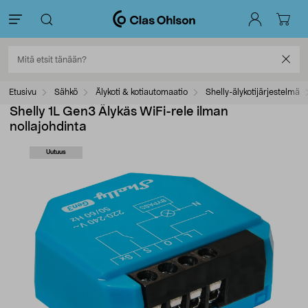
Etusivu
Sähkö
Älykoti & kotiautomaatio
Shelly-älykotijärjestelmä
Shelly 1L Gen3 Älykäs WiFi-rele ilman
nollajohdinta
Uutuus