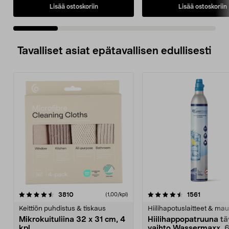
Lisää ostoskoriin
Lisää ostoskoriin
Tavalliset asiat epätavallisen edullisesti
4.5viidestä
arvostelut
4.5viidestä
arvostelu
3810
1561
(1,00/kpl)
tähdestä
t
Keittiön puhdistus & tiskaus
Hiilihapotuslaitteet & mau
Mikrokuituliina 32 x 31 cm, 4
Hiilihappopatruuna tä
kpl
vaihto Wassermaxx, 6