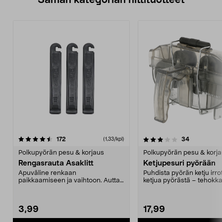
Saman kategorian hittituotteet
3.5 viidestä
arvostelut
5.0 viidestä
arvostelut
172
34
(1,33/kpl)
tähdestä
t
Polkupyörän pesu & korjaus
Polkupyörän pesu & korj
Rengasrauta Asaklitt
Ketjupesuri pyörään
Apuväline renkaan
Puhdista pyörän ketju irr
paikkaamiseen ja vaihtoon. Auttaa
ketjua pyörästä – tehokka
irrottamaan renkaan vannetta...
nopeasti ja si...
3,99
17,99