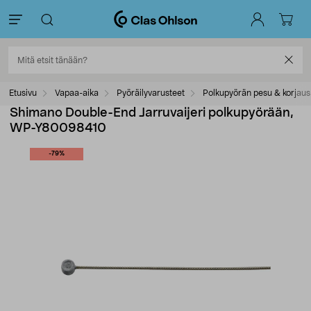
Etusivu
Vapaa-aika
Pyöräilyvarusteet
Polkupyörän pesu & korjaus
Shimano Double-End Jarruvaijeri polkupyörään,
WP-Y80098410
-79%