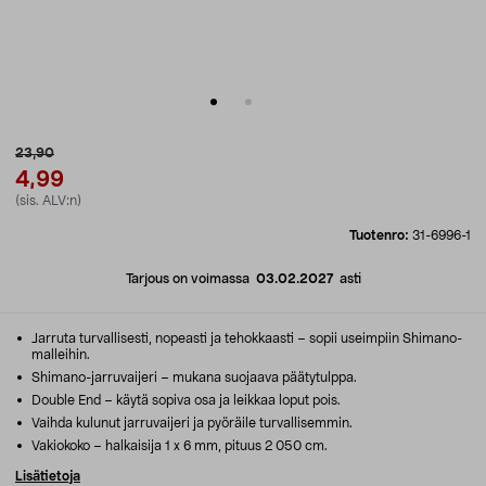
23,90
4,99
(sis. ALV:n)
Tuotenro:
31-6996-1
Tarjous on voimassa
03.02.2027
asti
Jarruta turvallisesti, nopeasti ja tehokkaasti – sopii useimpiin Shimano-
malleihin.
Shimano-jarruvaijeri – mukana suojaava päätytulppa.
Double End – käytä sopiva osa ja leikkaa loput pois.
Vaihda kulunut jarruvaijeri ja pyöräile turvallisemmin.
Vakiokoko – halkaisija 1 x 6 mm, pituus 2 050 cm.
Lisätietoja