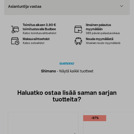
Asiantuntija vastaa
Toimitus alkaen 3,90 €
Ilmainen palautus
toimitustavalla Budbee
myymälään
Katso toimitusvaihtoehdot
365 päivän palautusoikeus
Maksuvaihtoehdot
Nouda myymälästä
Katso ostoehdot
Ilmainen nouto myymälästä
Shimano
-
Näytä kaikki tuotteet
Haluatko ostaa lisää saman sarjan
tuotteita?
-67%