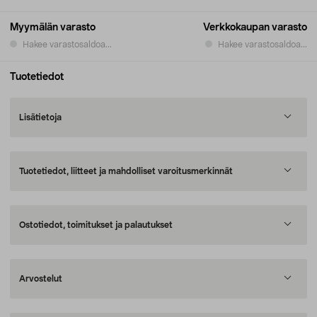
Myymälän varasto
Verkkokaupan varasto
Hakee varastosaldoa...
Hakee varastosaldoa...
Tuotetiedot
Lisätietoja
Tuotetiedot, liitteet ja mahdolliset varoitusmerkinnät
Ostotiedot, toimitukset ja palautukset
Arvostelut