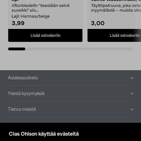
Aftonbladetin "itsestään selvä
Täyttöpatruuna, joka ost
suosikki" siiv...
myymälästä – muista ott
patruuna mukaasi m...
Laji:
Harmaa/beige
3,99
3,00
Lisää ostoskoriin
Lisää ostoskoriin
Alatunniste
Asiakaspalvelu
Yleisiä kysymyksiä
Tietoa meistä
Ajankohtaista
Clas Ohlson käyttää evästeitä
Muut yrityksemme