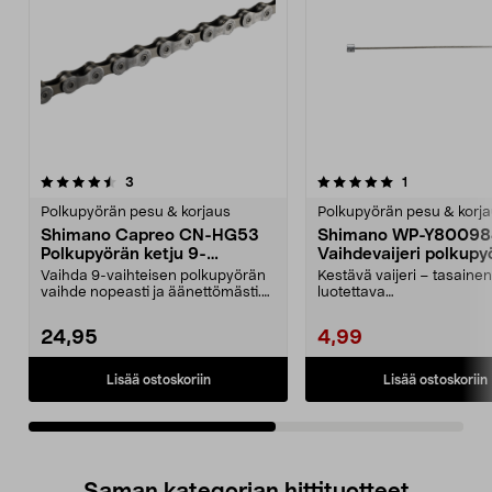
5.0viidestä
arvostelut
5.0viidestä
arvostelut
3
1
tähdestä
t
Polkupyörän pesu & korjaus
Polkupyörän pesu & korj
Shimano Capreo CN-HG53
Shimano WP-Y80098
Polkupyörän ketju 9-
Vaihdevaijeri polkup
vaihteinen
Vaihda 9-vaihteisen polkupyörän
Kestävä vaijeri – tasainen
vaihde nopeasti ja äänettömästi.
luotettava
Shimano Capreo ...
vaihteenvaihto.Vaihdevaije
sopi...
24,95
4,99
Lisää ostoskoriin
Lisää ostoskoriin