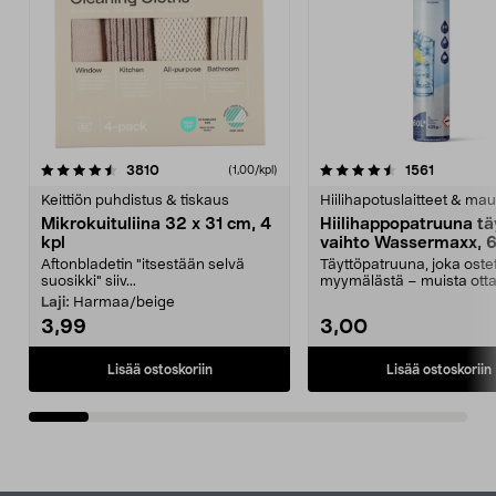
4.5viidestä
arvostelut
4.5viidestä
arvostelu
3810
1561
(1,00/kpl)
tähdestä
t
Keittiön puhdistus & tiskaus
Hiilihapotuslaitteet & mau
Mikrokuituliina 32 x 31 cm, 4
Hiilihappopatruuna tä
kpl
vaihto Wassermaxx, 6
Aftonbladetin "itsestään selvä
Täyttöpatruuna, joka ost
suosikki" siiv...
myymälästä – muista ott
patruuna mukaasi m...
Laji:
Harmaa/beige
3,99
3,00
Lisää ostoskoriin
Lisää ostoskoriin