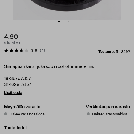
4,90
(sis. ALV:n)
3.8
(
4
)
Tuotenro:
51-3492
Siimapään kansi, joka sopii ruohotrimmereihin:
18-3677, AJ57
31-1629, AJ57
Lisätietoja
Myymälän varasto
Verkkokaupan varasto
Hakee varastosaldoa...
Hakee varastosaldoa...
Tuotetiedot