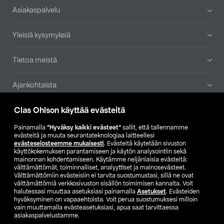
Alatunniste
Asiakaspalvelu
Yleisiä kysymyksiä
Tietoa meistä
Ajankohtaista
Clas Ohlson käyttää evästeitä
Muut yrityksemme
Painamalla
”Hyväksy kaikki evästeet”
sallit, että tallennamme
Etsi myymälä
evästeitä ja muuta seurantateknologiaa laitteellesi
evästeselosteemme mukaisesti
. Evästeitä käytetään sivuston
käyttökokemuksen parantamiseen ja käytön analysointiin sekä
mainonnan kohdentamiseen. Käytämme neljänlaisia evästeitä:
SE
NO
FI
välttämättömät, toiminnalliset, analyyttiset ja mainosevästeet.
Välttämättömiin evästeisiin ei tarvita suostumustasi, sillä ne ovat
FI
SV
välttämättömiä verkkosivuston sisällön toimimisen kannalta. Voit
halutessasi muuttaa asetuksiasi painamalla
Asetukset
. Evästeiden
hyväksyminen on vapaaehtoista. Voit perua suostumuksesi milloin
vain muuttamalla evästeasetuksiasi, apua saat tarvittaessa
asiakaspalvelustamme.