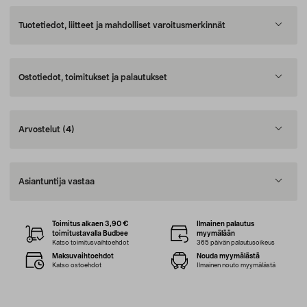
Tuotetiedot, liitteet ja mahdolliset varoitusmerkinnät
Ostotiedot, toimitukset ja palautukset
Arvostelut
(4)
Asiantuntija vastaa
Toimitus alkaen 3,90 €
Ilmainen palautus
toimitustavalla Budbee
myymälään
Katso toimitusvaihtoehdot
365 päivän palautusoikeus
Maksuvaihtoehdot
Nouda myymälästä
Katso ostoehdot
Ilmainen nouto myymälästä