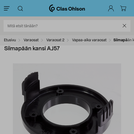
Etusivu
Varaosat
Varaosat 2
Vapaa-aika varaosat
Siimapään k
Siimapään kansi AJ57