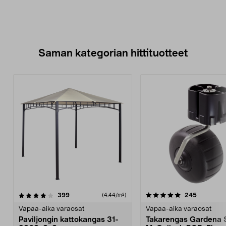
Saman kategorian hittituotteet
5.0 viidestä
arvostelut
4.5 viidestä
arvostelut
399
245
(4,44/m²)
tähdestä
t
Vapaa-aika varaosat
Vapaa-aika varaosat
Paviljongin kattokangas 31-
Takarengas Gardena S