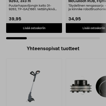
9263, 3x3 m
McCulloch ROB, Flym
Easilife
Puutarhapaviljongin katto 31-
Täydellinen rengassarja 
9263, TP-GAZ1661. Vettähylkivä
ja kiinnike robottiruohonle
polyesteriä. Huom! ...
Takapyörä ...
39,95
34,95
Lisää ostoskoriin
Lisää ostoskoriin
Yhteensopivat tuotteet