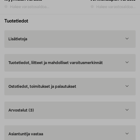
Hakee varastosaldoa...
Hakee varastosaldoa...
Tuotetiedot
Lisätietoja
Tuotetiedot, liitteet ja mahdolliset varoitusmerkinnät
Ostotiedot, toimitukset ja palautukset
Arvostelut
(3)
Asiantuntija vastaa