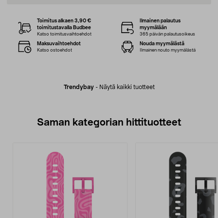
Toimitus alkaen 3,90 €
Ilmainen palautus
toimitustavalla Budbee
myymälään
Katso toimitusvaihtoehdot
365 päivän palautusoikeus
Maksuvaihtoehdot
Nouda myymälästä
Katso ostoehdot
Ilmainen nouto myymälästä
Trendybay
-
Näytä kaikki tuotteet
Saman kategorian hittituotteet