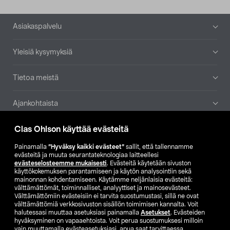
Alatunniste
Asiakaspalvelu
Yleisiä kysymyksiä
Tietoa meistä
Ajankohtaista
Clas Ohlson käyttää evästeitä
Muut yrityksemme
Painamalla
”Hyväksy kaikki evästeet”
sallit, että tallennamme
Etsi myymälä
evästeitä ja muuta seurantateknologiaa laitteellesi
evästeselosteemme mukaisesti
. Evästeitä käytetään sivuston
käyttökokemuksen parantamiseen ja käytön analysointiin sekä
mainonnan kohdentamiseen. Käytämme neljänlaisia evästeitä:
SE
NO
FI
välttämättömät, toiminnalliset, analyyttiset ja mainosevästeet.
Välttämättömiin evästeisiin ei tarvita suostumustasi, sillä ne ovat
FI
SV
välttämättömiä verkkosivuston sisällön toimimisen kannalta. Voit
halutessasi muuttaa asetuksiasi painamalla
Asetukset
. Evästeiden
hyväksyminen on vapaaehtoista. Voit perua suostumuksesi milloin
vain muuttamalla evästeasetuksiasi, apua saat tarvittaessa