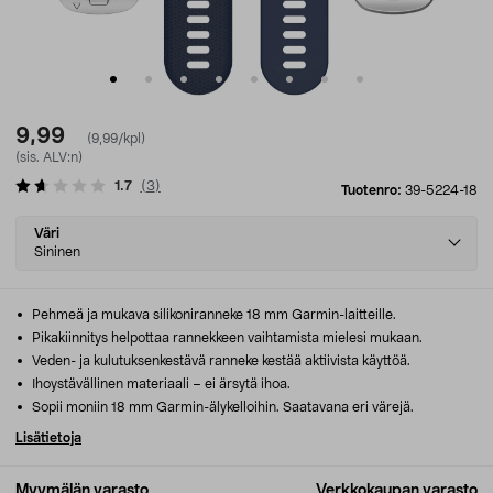
9,99
(9,99/kpl)
(sis. ALV:n)
1.7
(
3
)
Tuotenro:
39-5224-18
Select
Väri
variant
Sininen
Pehmeä ja mukava silikoniranneke 18 mm Garmin-laitteille.
Pikakiinnitys helpottaa rannekkeen vaihtamista mielesi mukaan.
Veden- ja kulutuksenkestävä ranneke kestää aktiivista käyttöä.
Ihoystävällinen materiaali – ei ärsytä ihoa.
Sopii moniin 18 mm Garmin-älykelloihin. Saatavana eri värejä.
Lisätietoja
Myymälän varasto
Verkkokaupan varasto