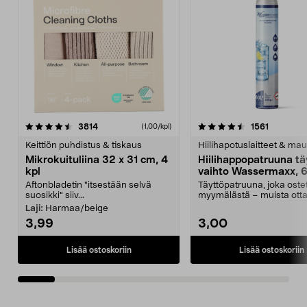
4.5viidestä
arvostelut
4.5viidestä
arvostelu
3814
1561
(1,00/kpl)
tähdestä
t
Keittiön puhdistus & tiskaus
Hiilihapotuslaitteet & mau
Mikrokuituliina 32 x 31 cm, 4
Hiilihappopatruuna tä
kpl
vaihto Wassermaxx, 6
Aftonbladetin "itsestään selvä
Täyttöpatruuna, joka ost
suosikki" siiv...
myymälästä – muista ott
patruuna mukaasi m...
Laji:
Harmaa/beige
3,99
3,00
Lisää ostoskoriin
Lisää ostoskoriin