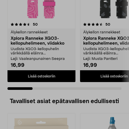
4.5 viidestä
arvostelut
4.5 viidestä
arvostelut
50
50
tähdestä
t
Älykellon rannekkeet
Älykellon rannekkeet
Xplora Ranneke XGO3-
Xplora Ranneke XGO
kellopuhelimeen, viidakko
kellopuhelimeen, viid
Uudista XGO3-kellopuhelin
Uudista XGO3-kellopuhel
värikkäällä eläinra...
värikkäällä eläinra...
Laji:
Vaaleanpunainen Seepra
Laji:
Musta Pantteri
16,99
16,99
Lisää ostoskoriin
Lisää ostoskoriin
Tavalliset asiat epätavallisen edullisesti