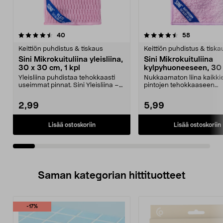
4.5viidestä
arvostelut
4.5viidestä
arvostelut
40
58
tähdestä
t
Keittiön puhdistus & tiskaus
Keittiön puhdistus & tiska
Sini Mikrokuituliina yleisliina,
Sini Mikrokuituliina
30 x 30 cm, 1 kpl
kylpyhuoneeseen, 30
cm, 1 kpl
Yleisliina puhdistaa tehokkaasti
Nukkaamaton liina kaikki
useimmat pinnat. Sini Yleisliina –
pintojen tehokkaaseen
kulutusta ke...
puhdistukseen kylpyhuon
S...
2,99
5,99
Lisää ostoskoriin
Lisää ostoskoriin
Saman kategorian hittituotteet
-17%