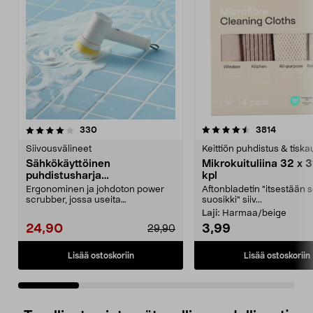
4.5 viidestä
arvostelut
4.5 viidestä
arvostelu
330
3814
tähdestä
t
Siivousvälineet
Keittiön puhdistus & tiska
Sähkökäyttöinen
Mikrokuituliina 32 x 3
puhdistusharja
kpl
kylpyhuoneeseen ja keittiöön
Ergonominen ja johdoton power
Aftonbladetin "itsestään 
scrubber, jossa useita
suosikki" siiv...
vaihdettavia päitä. Akkukäy...
Laji:
Harmaa/beige
24,90
3,99
29,90
Lisää ostoskoriin
Lisää ostoskoriin