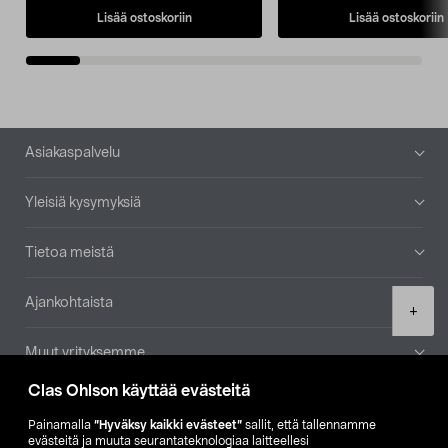
Lisää ostoskoriin
Lisää ostoskoriin
Alatunniste
Asiakaspalvelu
Yleisiä kysymyksiä
Tietoa meistä
Ajankohtaista
Product
+
quantity
Muut yrityksemme
Clas Ohlson käyttää evästeitä
Etsi myymälä
Painamalla
”Hyväksy kaikki evästeet”
sallit, että tallennamme
evästeitä ja muuta seurantateknologiaa laitteellesi