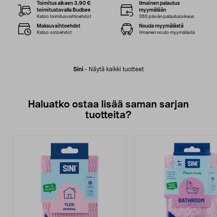
Toimitus alkaen 3,90 €
Ilmainen palautus
toimitustavalla Budbee
myymälään
Katso toimitusvaihtoehdot
365 päivän palautusoikeus
Maksuvaihtoehdot
Nouda myymälästä
Katso ostoehdot
Ilmainen nouto myymälästä
Sini
-
Näytä kaikki tuotteet
Haluatko ostaa lisää saman sarjan
tuotteita?