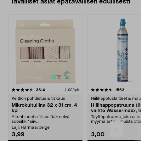
Tavalliset asiat epätavallisen edullisesti
4.5viidestä
arvostelut
4.5viidestä
arvostelu
3814
1563
(1,00/kpl)
tähdestä
t
Keittiön puhdistus & tiskaus
Hiilihapotuslaitteet & mau
Mikrokuituliina 32 x 31 cm, 4
Hiilihappopatruuna tä
kpl
vaihto Wassermaxx, 6
Aftonbladetin "itsestään selvä
Täyttöpatruuna, joka ost
suosikki" siiv...
myymälästä – muista ott
patruuna mukaasi m...
Laji:
Harmaa/beige
-
3,99
3,00