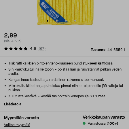
2,99
(sis. ALV:n)
4.8
(
67
)
Tuotenro:
44-5559-1
Tiskirätti kaikkien pintojen tehokkaaseen puhdistukseen keittiössä.
Sini-mikrokuituliina keittiöön – poistaa lian ja rasvatahrat pelkän veden
avulla.
Kangas imee kosteutta ja raidallinen rakenne sitoo muruset.
Mikrokuitu kiillottaa ja puhdistaa pinnat niin, ettei pinnoille jää raitoja tai
nukkaa.
Kulutusta kestävä – kestää tusinoittain konepesuja 60 °C:ssa.
Lisätietoja
Verkkokaupan varasto
Myymälän varasto
Varastossa
(100+)
Valitse myymälä