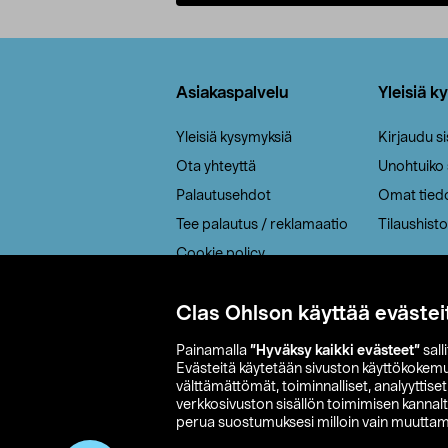
Lisää ostoskoriin
Alatunniste
Asiakaspalvelu
Yleisiä k
Yleisiä kysymyksiä
Kirjaudu s
Ota yhteyttä
Unohtuiko
Palautusehdot
Omat tied
Tee palautus / reklamaatio
Tilaushisto
Cookie policy
Toimitustavat
Clas Ohlson käyttää evästei
Saavutettavuus
Painamalla
”Hyväksy kaikki evästeet”
sall
Evästeitä käytetään sivuston käyttökokem
välttämättömät, toiminnalliset, analyyttise
verkkosivuston sisällön toimimisen kannalt
perua suostumuksesi milloin vain muuttama