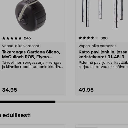
4.0 viidestä
arvostelut
4.5 viidestä
arvostelut
245
380
tähdestä
Vapaa-aika varaosat
Vapaa-aika varaosat
Takarengas Gardena Sileno,
Katto paviljonkiin, jossa
McCulloch ROB, Flymo
koristekaaret 31-4513
Easilife
Täydellinen rengassarja – rengas
Pidennä paviljonkisi käyttöi
ja kiinnike robottiruohonleikkuriin.
korjaa tai korvaa rikkinäinen
Takapyörä ...
Puutarhap...
34,95
49,95
 edullisesti