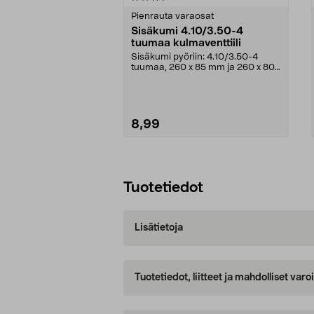
tähdestä
tähdestä
Pienrauta varaosat
Sisäkumi 4.10/3.50-4
tuumaa kulmaventtiili
Sisäkumi pyöriin: 4.10/3.50-4
tuumaa, 260 x 85 mm ja 260 x 80
mm. Sopii kuljetus...
8,99
Lisää ostoskoriin
Tuotetiedot
Lisätietoja
Tuotetiedot, liitteet ja mahdolliset var