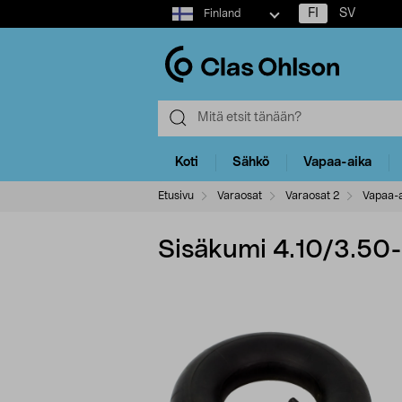
Select
FI
SV
Finland
market
Koti
Sähkö
Vapaa-aika
Etusivu
Varaosat
Varaosat 2
Vapaa-a
Sisäkumi 4.10/3.50