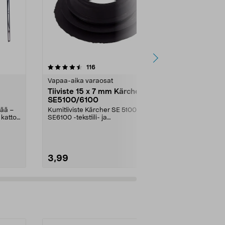
4.5 viidestä
arvostelut
4.0
116
5
tähdestä
tähdestä
Vapaa-aika varaosat
Vapaa-aika v
Tiiviste 15 x 7 mm Kärcher
Lämpömitta
SE5100/6100
Asennusaukon
kää –
Kumitiiviste Kärcher SE 5100- ja
 katto.
SE6100 -tekstiili- ja
mattopesureihin.
3,99
27,95