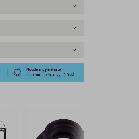
Nouda myymälästä
Ilmainen nouto myymälästä