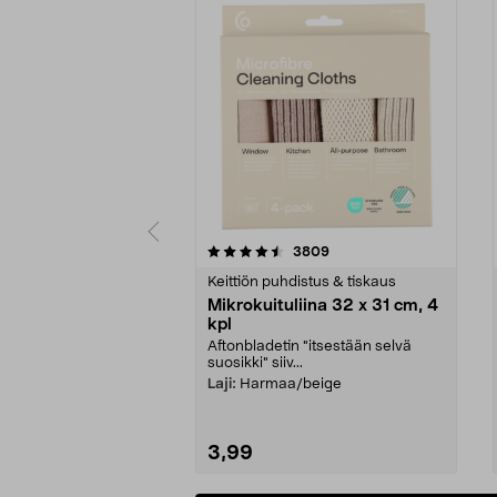
5viidestä
4.5viidestä
arvostelut
3809
tähdestä
tähdestä
Keittiön puhdistus & tiskaus
Mikrokuituliina 32 x 31 cm, 4
kpl
Aftonbladetin "itsestään selvä
suosikki" siiv...
Laji:
Harmaa/beige
3,99