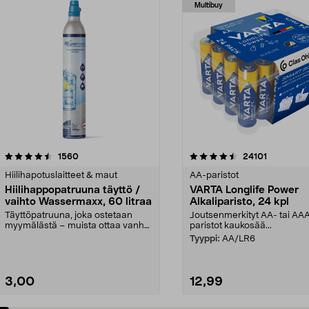
Multibuy
4.5viidestä
arvostelut
4.5viidestä
arvostelut
1560
24101
tähdestä
Hiilihapotuslaitteet & maut
AA-paristot
Hiilihappopatruuna täyttö /
VARTA Longlife Power
vaihto Wassermaxx, 60 litraa
Alkaliparisto, 24 kpl
Täyttöpatruuna, joka ostetaan
Joutsenmerkityt AA- tai AA
myymälästä – muista ottaa vanha
paristot kaukosää...
patruuna mukaasi m...
Tyyppi:
AA/LR6
3,00
12,99