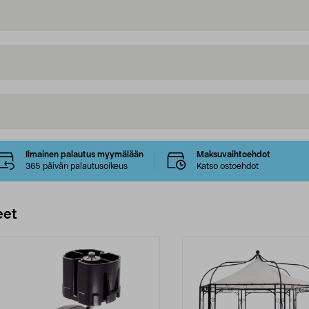
Ilmainen palautus myymälään
Maksuvaihtoehdot
365 päivän palautusoikeus
Katso ostoehdot
eet