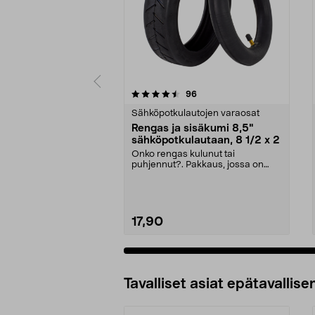
5 viidestä
5.0 viidestä
arvostelut
96
tähdestä
tähdestä
Sähköpotkulautojen varaosat
Rengas ja sisäkumi 8,5"
sähköpotkulautaan, 8 1/2 x 2
Onko rengas kulunut tai
puhjennut?. Pakkaus, jossa on
sekä rengas että sisäkumi....
17,90
Tavalliset asiat epätavallisen