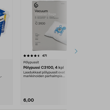
4.5viidestä
arvostelut
4.5
471
6
tähdestä
tähdestä
Pölypussit
Kierrätys & ro
Pölypussi C3100, 4 kpl
Roskapussi,
kahvat, 30 l
Laadukkaat pölypussit ovat
markkinoiden parhaimpia.
A-
Testivoittaja 
Kestävä, jopa 50 % suurempi ...
roskapussi u
Roskapussi, jo
6,00
2,00