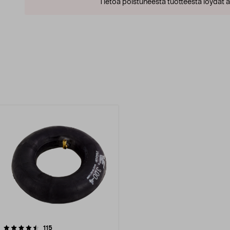
Tietoa poistuneesta tuotteesta löydät al
arvostelut
115