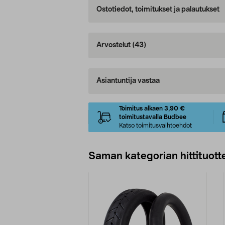
Ostotiedot, toimitukset ja palautukset
Arvostelut
(43)
Asiantuntija vastaa
Toimitus alkaen 3,90 €
toimitustavalla Budbee
Katso toimitusvaihtoehdot
Saman kategorian hittituott