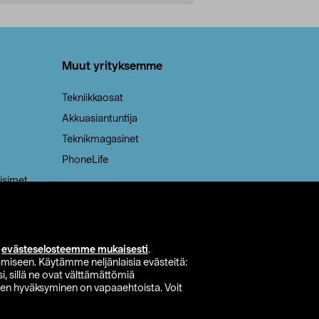
Lisää ostoskoriin
Lisää
Muut yrityksemme
Tekniikkaosat
Akkuasiantuntija
Teknikmagasinet
PhoneLife
isimet
i
evästeselosteemme mukaisesti
.
miseen. Käytämme neljänlaisia evästeitä:
i, sillä ne ovat välttämättömiä
den hyväksyminen on vapaaehtoista. Voit