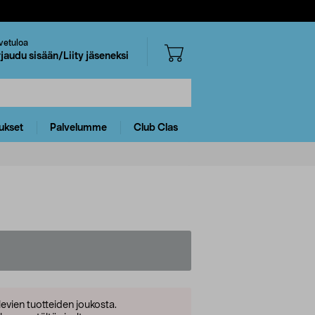
vetuloa
rjaudu sisään/Liity jäseneksi
ukset
Palvelumme
Club Clas
levien tuotteiden joukosta.