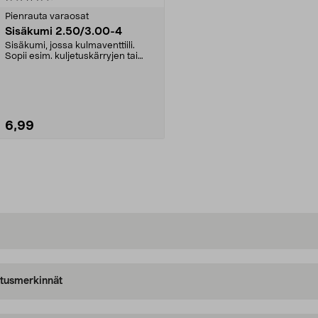
Pienrauta varaosat
Sisäkumi 2.50/3.00-4
Sisäkumi, jossa kulmaventtiili.
Sopii esim. kuljetuskärryjen tai
puutarhavaunuje...
6,99
Lisää ostoskoriin
oitusmerkinnät