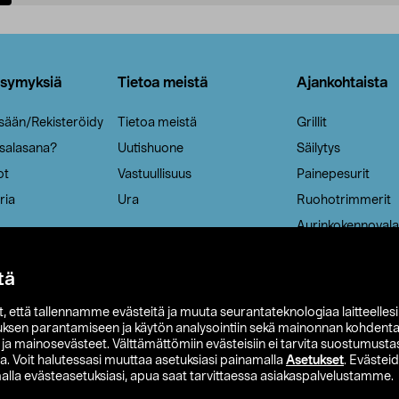
Lisää ostoskoriin
Lisää ostoskoriin
ysymyksiä
Tietoa meistä
Ajankohtaista
isään/Rekisteröidy
Tietoa meistä
Grillit
 salasana?
Uutishuone
Säilytys
ot
Vastuullisuus
Painepesurit
ria
Ura
Ruohotrimmerit
Aurinkokennovala
tä
it, että tallennamme evästeitä ja muuta seurantateknologiaa laitteelles
uksen parantamiseen ja käytön analysointiin sekä mainonnan kohdenta
t ja mainosevästeet. Välttämättömiin evästeisiin ei tarvita suostumustas
a. Voit halutessasi muuttaa asetuksiasi painamalla
Asetukset
. Evästei
lla evästeasetuksiasi, apua saat tarvittaessa asiakaspalvelustamme.