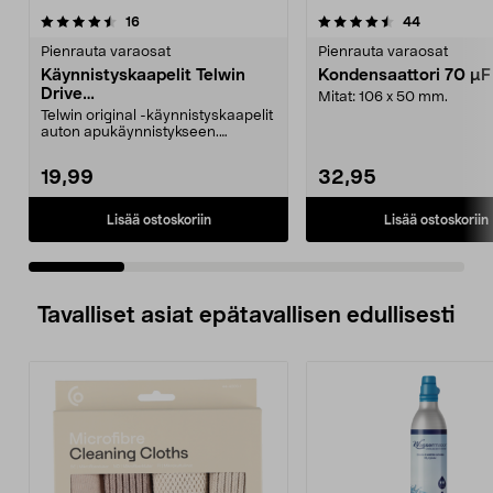
4.5 viidestä
arvostelut
4.5 viidestä
arvostelut
16
44
tähdestä
t
Pienrauta varaosat
Pienrauta varaosat
Käynnistyskaapelit Telwin
Kondensaattori 70 µ
Drive
Mitat: 106 x 50 mm.
Mini/9000/13000/1250/150
Telwin original -käynnistyskaapelit
0/1750, EC5
auton apukäynnistykseen.
Käynnistyskaapelit ...
19,99
32,95
Lisää ostoskoriin
Lisää ostoskoriin
Tavalliset asiat epätavallisen edullisesti