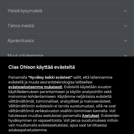
Yleisiä kysymyksiä
Tietoa meistä
Ajankohtaista
Muut yrityksemme
Clas Ohlson käyttää evästeitä
Etsi myymälä
Painamalla
”Hyväksy kaikki evästeet”
sallit, että tallennamme
evästeitä ja muuta seurantateknologiaa laitteellesi
SE
NO
FI
evästeselosteemme mukaisesti
. Evästeitä käytetään sivuston
käyttökokemuksen parantamiseen ja käytön analysointiin sekä
FI
SV
mainonnan kohdentamiseen. Käytämme neljänlaisia evästeitä:
välttämättömät, toiminnalliset, analyyttiset ja mainosevästeet.
Välttämättömiin evästeisiin ei tarvita suostumustasi, sillä ne ovat
välttämättömiä verkkosivuston sisällön toimimisen kannalta. Voit
halutessasi muuttaa asetuksiasi painamalla
Asetukset
. Evästeiden
hyväksyminen on vapaaehtoista. Voit perua suostumuksesi milloin
vain muuttamalla evästeasetuksiasi, apua saat tarvittaessa
asiakaspalvelustamme.