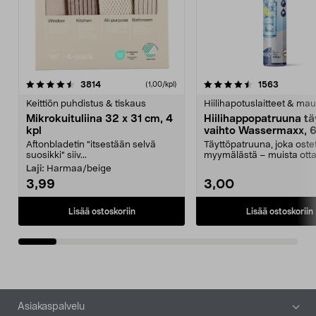
4.5viidestä
arvostelut
4.5viidestä
arvostelu
3814
1563
(1,00/kpl)
tähdestä
t
Keittiön puhdistus & tiskaus
Hiilihapotuslaitteet & mau
Mikrokuituliina 32 x 31 cm, 4
Hiilihappopatruuna tä
kpl
vaihto Wassermaxx, 6
Aftonbladetin "itsestään selvä
Täyttöpatruuna, joka ost
suosikki" siiv...
myymälästä – muista ott
patruuna mukaasi m...
Laji:
Harmaa/beige
3,99
3,00
Lisää ostoskoriin
Lisää ostoskoriin
Alatunniste
Asiakaspalvelu