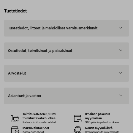
Tuotetiedot
Tuotetiedot, liitteet ja mahdolliset varoitusmerkinnät
Ostotiedot, toimitukset ja palautukset
Arvostelut
Asiantuntija vastaa
Toimitus alkaen 3,90 €
Ilmainen palautus
toimitustavalla Budbee
myymälään
Katso toimitusvaihtoehdot
365 päivän palautusoikeus
Maksuvaihtoehdot
Nouda myymälästä
Katso ostoehdot
Ilmainen nouto myymälästä