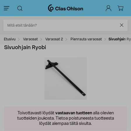
Etusivu
Varaosat
Varaosat 2
Pienrauta varaosat
Sivuohjain R
Sivuohjain Ryobi
Toivottavasti löydät
vastaavan tuotteen
alla olevien
tuotteiden joukosta.
Tietoa poistuneesta tuotteesta
löydät alempaa tältä sivulta.