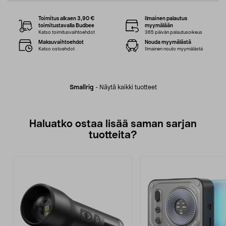
Toimitus alkaen 3,90 €
Ilmainen palautus
toimitustavalla Budbee
myymälään
Katso toimitusvaihtoehdot
365 päivän palautusoikeus
Maksuvaihtoehdot
Nouda myymälästä
Katso ostoehdot
Ilmainen nouto myymälästä
Smallrig
-
Näytä kaikki tuotteet
Haluatko ostaa lisää saman sarjan
tuotteita?