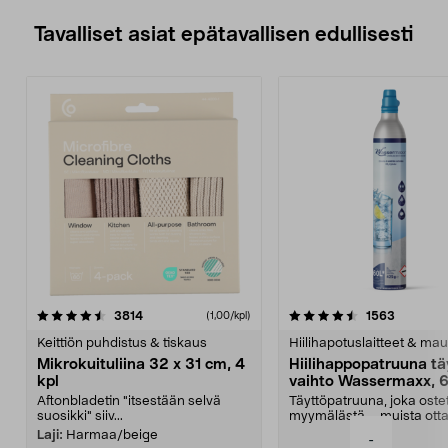
Tavalliset asiat epätavallisen edullisesti
4.5viidestä
arvostelut
4.5viidestä
arvostelu
3814
1563
(1,00/kpl)
tähdestä
t
Keittiön puhdistus & tiskaus
Hiilihapotuslaitteet & mau
Mikrokuituliina 32 x 31 cm, 4
Hiilihappopatruuna tä
kpl
vaihto Wassermaxx, 6
Aftonbladetin "itsestään selvä
Täyttöpatruuna, joka ost
suosikki" siiv...
myymälästä – muista ott
patruuna mukaasi m...
Laji:
Harmaa/beige
-