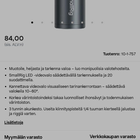
84,00
(sis. ALV:n)
Tuotenro:
10-1-757
Muotoile, heijasta ja tarkenna valoa – luo monipuolisia valotehosteita.
SmallRig LED -videovalo säädettävällä tarkennuksella ja 20
suodattimella.
Kannettava videovalo visuaaliseen tarinankerrontaan – säädettävä
valokeila 10–60°.
Korkea värintoistoindeksi takaa luonnolliset ihonsävyt ja todenmukaisen
värintoiston.
3 tunnin akunkesto. Useita kiinnityspisteitä 1/4 tuuman kierteellä jalustaa
ja riggiä varten.
Lisätietoja
Verkkokaupan varasto
Myymälän varasto