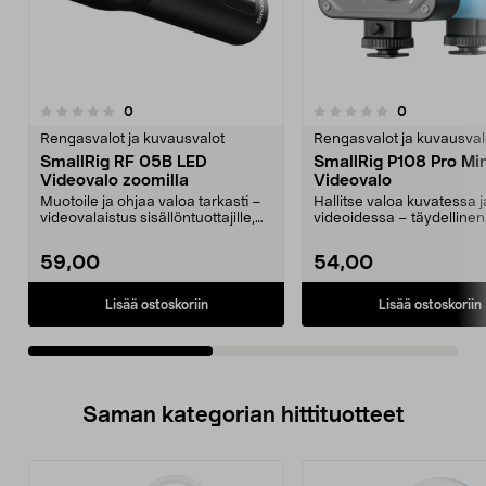
5.0viidestä
arvostelut
arvostelut
0
0
0.0 viidestä
t
tähdestä
Rengasvalot ja kuvausvalot
Rengasvalot ja kuvausval
SmallRig RF 05B LED
SmallRig P108 Pro Mi
Videovalo zoomilla
Videovalo
Muotoile ja ohjaa valoa tarkasti –
Hallitse valoa kuvatessa j
videovalaistus sisällöntuottajille,
videoidessa – täydellinen
jotka hal...
sisällöntuottajille, vlogg...
59,00
54,00
Lisää ostoskoriin
Lisää ostoskoriin
Saman kategorian hittituotteet