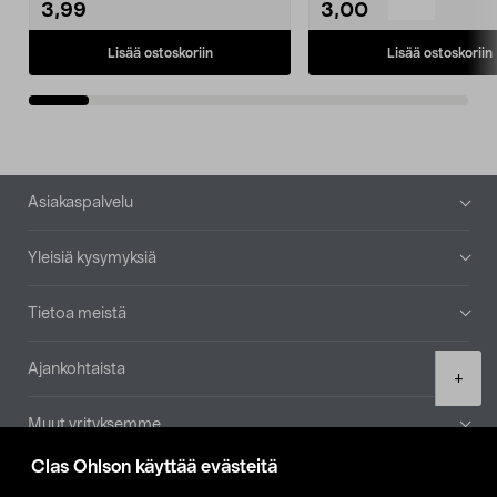
3,99
3,00
Lisää ostoskoriin
Lisää ostoskoriin
Alatunniste
Asiakaspalvelu
Yleisiä kysymyksiä
Tietoa meistä
Ajankohtaista
Product
+
quantity
Muut yrityksemme
Clas Ohlson käyttää evästeitä
Etsi myymälä