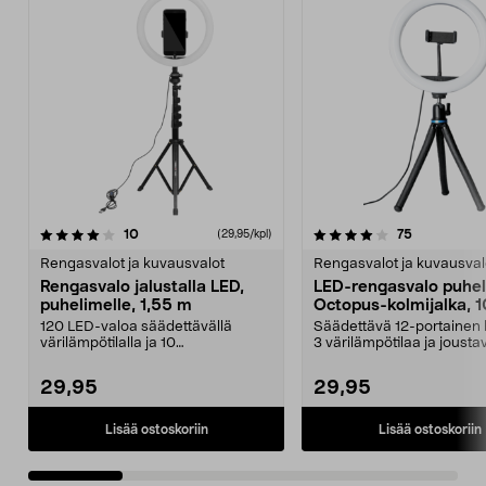
4.0 viidestä
arvostelut
4.0 viidestä
arvostelut
10
75
(29,95/kpl)
tähdestä
t
Rengasvalot ja kuvausvalot
Rengasvalot ja kuvausval
Rengasvalo jalustalla LED,
LED-rengasvalo puhel
puhelimelle, 1,55 m
Octopus-kolmijalka, 1
tuumaa
120 LED-valoa säädettävällä
Säädettävä 12-portainen 
värilämpötilalla ja 10
3 värilämpötilaa ja jousta
kirkkaustasolla – sopiva valo...
kolmijalka. Renga...
29,95
29,95
Lisää ostoskoriin
Lisää ostoskoriin