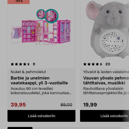
-55%
4.5 viidestä
arvostelut
4.5 viidestä
arvostelut
9
20
tähdestä
t
Nuket & pehmolelut
Yövalot & lasten valaisime
Barbie ja unelmien
Vauvan yövalo pehmol
vaatekaappi, yli 3-vuotiaille
tähtitaivas, musiikki
Avautuu 90 cm leveäksi
Rauhoittava yövalaisin
kokonaisuudeksi, joka kannustaa
tähtitaivasprojektorilla ja 
mielikuvituksellisiin lei...
Vauvojen ja laste...
39,95
19,99
89,00
Lisää ostoskoriin
Lisää ostoskoriin