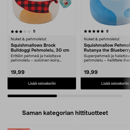
5.0viidestä
arvostelut
5.0viidestä
arvostelut
5
8
tähdestä
t
Nuket & pehmolelut
Nuket & pehmolelut
Squishmallows Brock
Squishmallow Pehmol
Bulldoggi Pehmolelu, 30 cm
Rutanya the Blueberr
30 cm
Erittäin pehmeä ja halattava
Superpehmeä ja halattav
pehmolelu – suloinen koira
pehmolelu – hellittele ih
tyylikkäässä huivissa. S...
pientä lehmää, joka rakas.
19,99
19,99
Lisää ostoskoriin
Lisää ostoskoriin
Saman kategorian hittituotteet