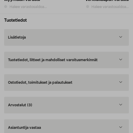
Hakee varastosaldoa...
Hakee varastosaldoa...
Tuotetiedot
Lisätietoja
Tuotetiedot, liitteet ja mahdolliset varoitusmerkinnät
Ostotiedot, toimitukset ja palautukset
Arvostelut
(3)
Asiantuntija vastaa