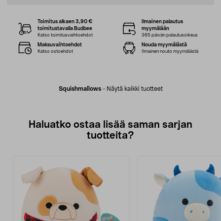
Toimitus alkaen 3,90 €
Ilmainen palautus
toimitustavalla Budbee
myymälään
Katso toimitusvaihtoehdot
365 päivän palautusoikeus
Maksuvaihtoehdot
Nouda myymälästä
Katso ostoehdot
Ilmainen nouto myymälästä
Squishmallows
-
Näytä kaikki tuotteet
Haluatko ostaa lisää saman sarjan
tuotteita?