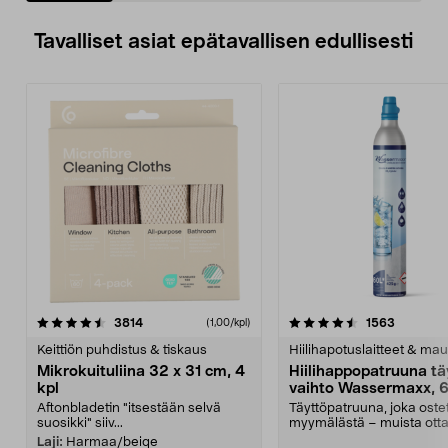
Tavalliset asiat epätavallisen edullisesti
4.5viidestä
arvostelut
4.5viidestä
arvostelu
3814
1563
(1,00/kpl)
tähdestä
t
Keittiön puhdistus & tiskaus
Hiilihapotuslaitteet & mau
Mikrokuituliina 32 x 31 cm, 4
Hiilihappopatruuna tä
kpl
vaihto Wassermaxx, 6
Aftonbladetin "itsestään selvä
Täyttöpatruuna, joka ost
suosikki" siiv...
myymälästä – muista ott
patruuna mukaasi m...
Laji:
Harmaa/beige