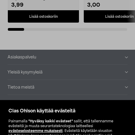
3,99
3,00
Lisää ostoskoriin
Lisää ostoskoriin
Alatunniste
Asiakaspalvelu
Yleisiä kysymyksiä
Tietoa meistä
Ajankohtaista
Clas Ohlson käyttää evästeitä
Muut yrityksemme
Painamalla
”Hyväksy kaikki evästeet”
sallit, että tallennamme
evästeitä ja muuta seurantateknologiaa laitteellesi
evästeselosteemme mukaisesti
. Evästeitä käytetään sivuston
Etsi myymälä