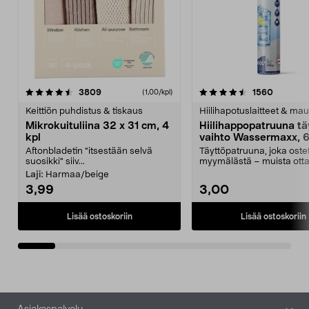
4.5viidestä
arvostelut
4.5viidestä
arvostel
3809
1560
(1,00/kpl)
tähdestä
t
Keittiön puhdistus & tiskaus
Hiilihapotuslaitteet & mau
Mikrokuituliina 32 x 31 cm, 4
Hiilihappopatruuna tä
kpl
vaihto Wassermaxx, 6
Aftonbladetin "itsestään selvä
Täyttöpatruuna, joka ost
suosikki" siiv...
myymälästä – muista ott
patruuna mukaasi m...
Laji:
Harmaa/beige
3,99
3,00
Lisää ostoskoriin
Lisää ostoskoriin
Alatunniste