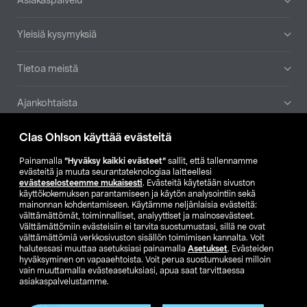
Asiakaspalvelu
Yleisiä kysymyksiä
Tietoa meistä
Ajankohtaista
Clas Ohlson käyttää evästeitä
Muut yrityksemme
Painamalla
”Hyväksy kaikki evästeet”
sallit, että tallennamme
Etsi myymälä
evästeitä ja muuta seurantateknologiaa laitteellesi
evästeselosteemme mukaisesti
. Evästeitä käytetään sivuston
käyttökokemuksen parantamiseen ja käytön analysointiin sekä
mainonnan kohdentamiseen. Käytämme neljänlaisia evästeitä:
SE
NO
FI
välttämättömät, toiminnalliset, analyyttiset ja mainosevästeet.
Välttämättömiin evästeisiin ei tarvita suostumustasi, sillä ne ovat
FI
SV
välttämättömiä verkkosivuston sisällön toimimisen kannalta. Voit
halutessasi muuttaa asetuksiasi painamalla
Asetukset
. Evästeiden
hyväksyminen on vapaaehtoista. Voit perua suostumuksesi milloin
vain muuttamalla evästeasetuksiasi, apua saat tarvittaessa
asiakaspalvelustamme.