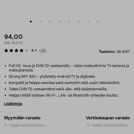
94,00
(sis. ALV:n)
4.1
(
36
)
Tuotenro:
39-4157
Full HD -kuva ja DVB-T2-vastaanotto – katso maksuttomia TV-kanavia ja
maksukanavia.
Strong SRT 420 – yhdistetty Android TV ja digiboksi.
Kompakti ja helppo asentaa sekä vanhoihin että uusiin televisioihin.
Tukee DVB-T2-vastaanottoa sekä ulko- että sisäantenneilla.
Helppo liittää sisäisen Wi-Fi-, LAN- tai Bluetooth-yhteyden kautta.
Lisätietoja
Myymälän varasto
Verkkokaupan varasto
Hakee varastosaldoa...
Hakee varastosaldoa...