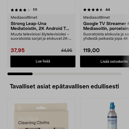
4.5 viidestä
arvostelut
4.5 viidestä
arvostelut
111
44
tähdestä
t
Mediasoittimet
Mediasoittimet
Strong Leap-Una
Google TV Streamer 
Mediatoistin, 2K Android TV
Mediasoitin, porcelain
ja Chromecast
Muuta televisiosi älytelevisioksi –
Suoratoista elokuvia ja sa
suoratoista sarjat ja elokuvat 2K-
yhdestä paikasta jopa 4K
laatuisina...
tarkkuudella. Stil...
37,95
119,00
44,95
Lue lisää
Lisää ostoskoriin
Tavalliset asiat epätavallisen edullisesti