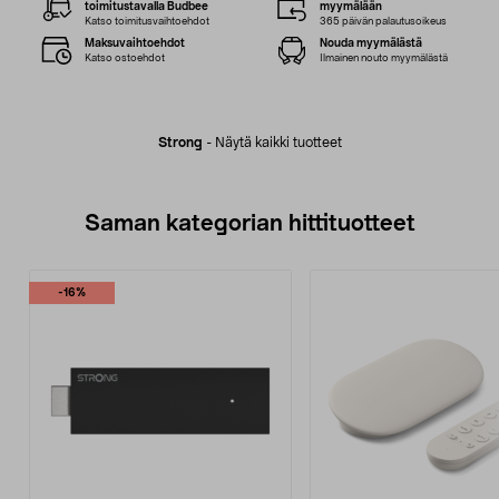
toimitustavalla Budbee
myymälään
Katso toimitusvaihtoehdot
365 päivän palautusoikeus
Maksuvaihtoehdot
Nouda myymälästä
Katso ostoehdot
Ilmainen nouto myymälästä
Strong
-
Näytä kaikki tuotteet
Saman kategorian hittituotteet
-16%