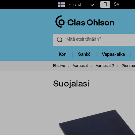
Select
FI
SV
Finland
market
Koti
Sähkö
Vapaa-aika
Etusivu
Varaosat
Varaosat 2
Pienrau
Suojalasi