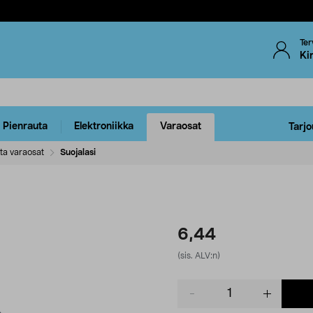
Ter
Ki
Pienrauta
Elektroniikka
Varaosat
Tarjo
ta varaosat
Suojalasi
6,44
(sis. ALV:n)
Product
quantity