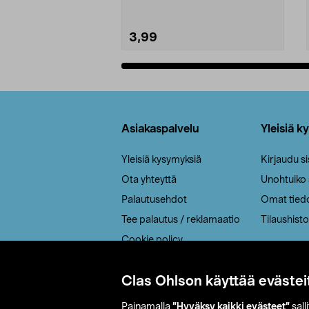
3,99
Lisää ostoskoriin
Alatunniste
Asiakaspalvelu
Yleisiä k
Yleisiä kysymyksiä
Kirjaudu s
Ota yhteyttä
Unohtuiko
Palautusehdot
Omat tied
Tee palautus / reklamaatio
Tilaushisto
Cookie policy
Toimitustavat
Clas Ohlson käyttää evästei
Saavutettavuus
Painamalla
”Hyväksy kaikki evästeet”
sall