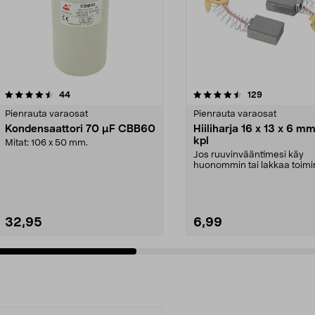
4.5 viidestä
arvostelut
4.0 viidestä
arvostelut
44
129
tähdestä
Pienrauta varaosat
Pienrauta varaosat
Kondensaattori 70 µF CBB60
Hiiliharja 16 x 13 x 6 mm
kpl
Mitat: 106 x 50 mm.
Jos ruuvinvääntimesi käy
huonommin tai lakkaa toim
– vaihda koneen hiiliha...
32,95
6,99