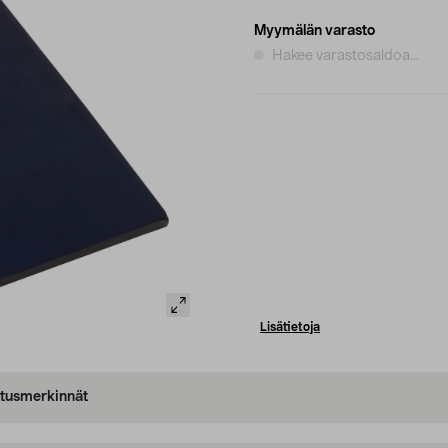
Myymälän varasto
Hakee varastosaldoa...
Lisätietoja
oitusmerkinnät