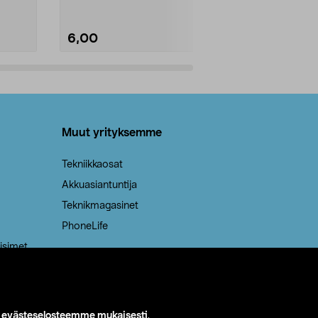
6,00
2,00
Lisää ostoskoriin
Lisää
Muut yrityksemme
Tekniikkaosat
Akkuasiantuntija
Teknikmagasinet
PhoneLife
isimet
i
evästeselosteemme mukaisesti
.