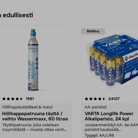
Katso Vaihtoehdot
 edullisesti
Multibuy
4.5viidestä
arvostelut
4.5viidestä
arvostelut
1561
24107
tähdestä
Hiilihapotuslaitteet & maut
AA-paristot
Hiilihappopatruuna täyttö /
VARTA Longlife Power
vaihto Wassermaxx, 60 litraa
Alkaliparisto, 24 kpl
Täyttöpatruuna, joka ostetaan
Joutsenmerkityt AA- tai AA
myymälästä – muista ottaa vanha
paristot kaukosää...
patruuna mukaasi m...
Tyyppi:
AA/LR6