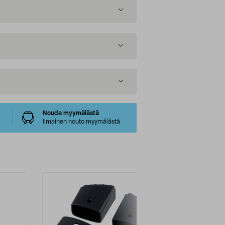
Nouda myymälästä
Ilmainen nouto myymälästä