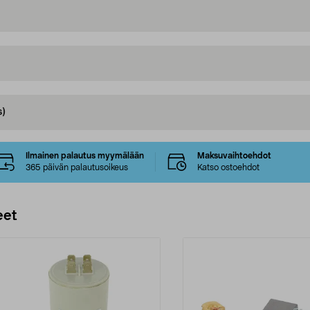
s)
Ilmainen palautus myymälään
Maksuvaihtoehdot
365 päivän palautusoikeus
Katso ostoehdot
eet