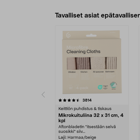
Lisää ostoskoriin
Tavalliset asiat epätavallisen
5viidestä
4.5viidestä
arvostelut
3814
tähdestä
tähdestä
Keittiön puhdistus & tiskaus
Mikrokuituliina 32 x 31 cm, 4
kpl
Aftonbladetin "itsestään selvä
suosikki" siiv...
Laji:
Harmaa/beige