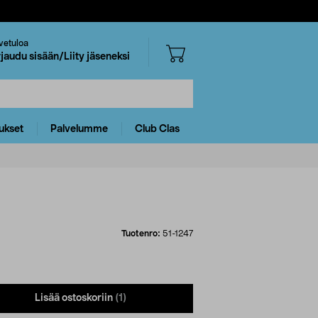
vetuloa
rjaudu sisään/Liity jäseneksi
ukset
Palvelumme
Club Clas
Tuotenro:
51-1247
Lisää ostoskoriin
(1)