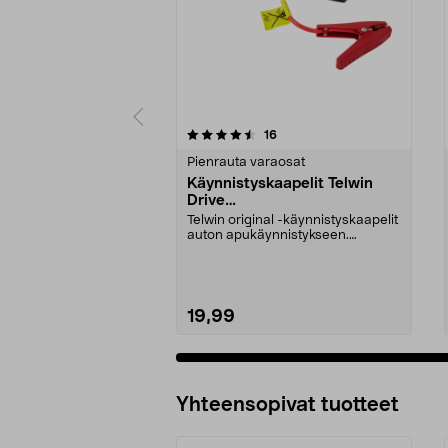
5 viidestä
4.5 viidestä
arvostelut
16
tähdestä
tähdestä
Pienrauta varaosat
Käynnistyskaapelit Telwin
Drive
Mini/9000/13000/1250/150
Telwin original -käynnistyskaapelit
0/1750, EC5
auton apukäynnistykseen.
Käynnistyskaapelit ...
19,99
Yhteensopivat tuotteet