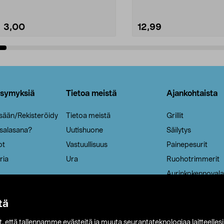
3,00
12,99
Lisää ostoskoriin
Lisää ostoskoriin
ysymyksiä
Tietoa meistä
Ajankohtaista
isään/Rekisteröidy
Tietoa meistä
Grillit
 salasana?
Uutishuone
Säilytys
ot
Vastuullisuus
Painepesurit
ria
Ura
Ruohotrimmerit
Aurinkokennovala
tä
it, että tallennamme evästeitä ja muuta seurantateknologiaa laitteelles