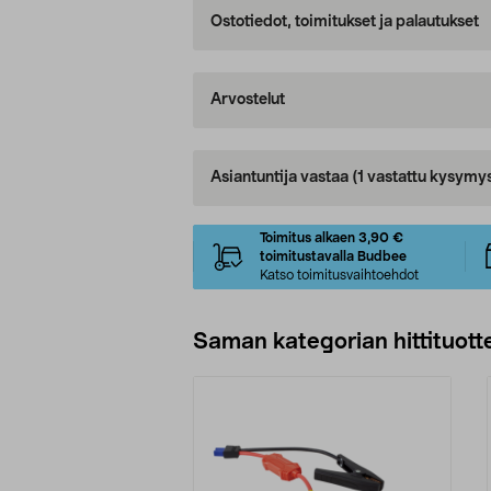
Ostotiedot, toimitukset ja palautukset
Arvostelut
Asiantuntija vastaa
(1 vastattu kysymy
Toimitus alkaen 3,90 €
toimitustavalla Budbee
Katso toimitusvaihtoehdot
Saman kategorian hittituott