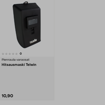
arvostelut
0
Pienrauta varaosat
Hitsausmaski Telwin
10,90