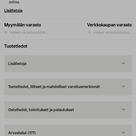
astiaa.
Lisätietoja
Myymälän varasto
Verkkokaupan varasto
Hakee varastosaldoa...
Hakee varastosaldoa...
Tuotetiedot
Lisätietoja
Tuotetiedot, liitteet ja mahdolliset varoitusmerkinnät
Ostotiedot, toimitukset ja palautukset
Arvostelut
(177)