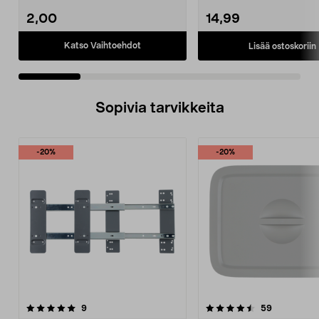
vaipalle. K...
2,00
14,99
Katso Vaihtoehdot
Lisää ostoskoriin
Sopivia tarvikkeita
-20%
-20%
4.5viidestä
arvostelut
4.5viidestä
arvostelut
9
59
tähdestä
t