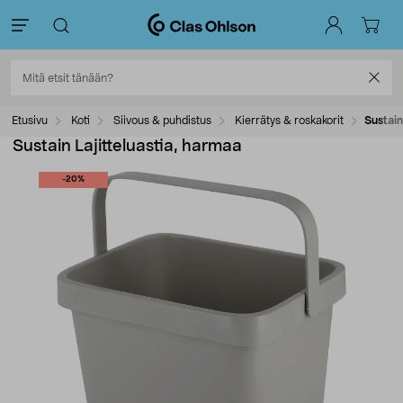
Etusivu
Koti
Siivous & puhdistus
Kierrätys & roskakorit
Sustain
Sustain Lajitteluastia, harmaa
-20%