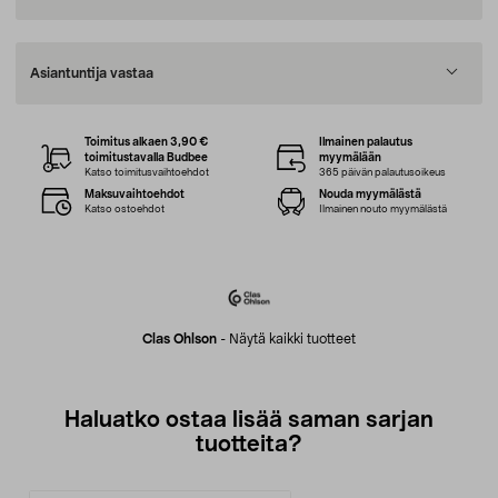
Asiantuntija vastaa
Toimitus alkaen 3,90 €
Ilmainen palautus
toimitustavalla Budbee
myymälään
Katso toimitusvaihtoehdot
365 päivän palautusoikeus
Maksuvaihtoehdot
Nouda myymälästä
Katso ostoehdot
Ilmainen nouto myymälästä
Clas Ohlson
-
Näytä kaikki tuotteet
Haluatko ostaa lisää saman sarjan
tuotteita?