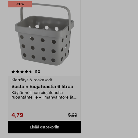
-20%
arvostelut
50
Kierrätys & roskakorit
Sustain Biojäteastia 6 litraa
Käytännöllinen biojäteastia
ruoantähteille – ilmanvaihtoreiät.
Kompostiastia, pi...
4,79
5,99
Lisää ostoskoriin