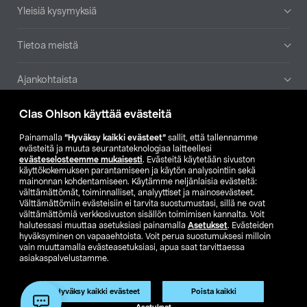
Yleisiä kysymyksiä
Tietoa meistä
Ajankohtaista
Clas Ohlson käyttää evästeitä
Muut yrityksemme
Painamalla
”Hyväksy kaikki evästeet”
sallit, että tallennamme
Etsi myymälä
evästeitä ja muuta seurantateknologiaa laitteellesi
evästeselosteemme mukaisesti
. Evästeitä käytetään sivuston
käyttökokemuksen parantamiseen ja käytön analysointiin sekä
mainonnan kohdentamiseen. Käytämme neljänlaisia evästeitä:
SE
NO
FI
välttämättömät, toiminnalliset, analyyttiset ja mainosevästeet.
Välttämättömiin evästeisiin ei tarvita suostumustasi, sillä ne ovat
FI
SV
välttämättömiä verkkosivuston sisällön toimimisen kannalta. Voit
halutessasi muuttaa asetuksiasi painamalla
Asetukset
. Evästeiden
hyväksyminen on vapaaehtoista. Voit perua suostumuksesi milloin
vain muuttamalla evästeasetuksiasi, apua saat tarvittaessa
asiakaspalvelustamme.
Hyväksy kaikki evästeet
Poista kaikki
Club Clas
Ostoehdot
Tietosuojaseloste