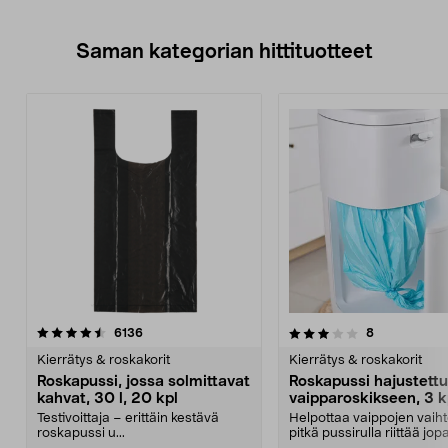
Saman kategorian hittituotteet
3.5 viidestä
arvostelut
4.0 viidestä
arvostelut
6136
8
tähdestä
t
Kierrätys & roskakorit
Kierrätys & roskakorit
Roskapussi, jossa solmittavat
Roskapussi hajustettu
kahvat, 30 l, 20 kpl
vaipparoskikseen, 3 k
Testivoittaja – erittäin kestävä
Helpottaa vaippojen vaiht
roskapussi u...
pitkä pussirulla riittää jo