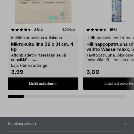
4.5viidestä
arvostelut
4.5viidestä
arvostelu
3814
1561
(1,00/kpl)
tähdestä
t
Keittiön puhdistus & tiskaus
Hiilihapotuslaitteet & mau
Mikrokuituliina 32 x 31 cm, 4
Hiilihappopatruuna tä
kpl
vaihto Wassermaxx, 6
Aftonbladetin "itsestään selvä
Täyttöpatruuna, joka ost
suosikki" siiv...
myymälästä – muista ott
patruuna mukaasi m...
Laji:
Harmaa/beige
3,99
3,00
Lisää ostoskoriin
Lisää ostoskoriin
Alatunniste
Asiakaspalvelu