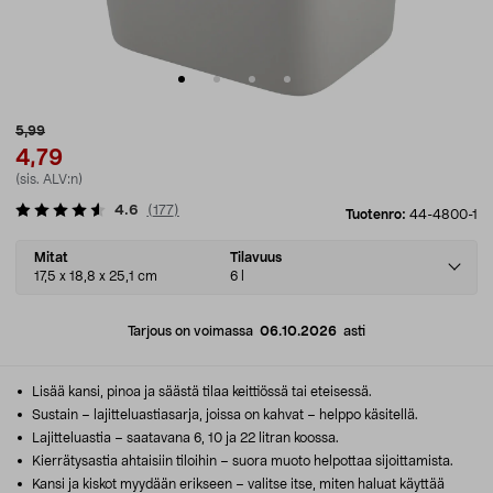
5,99
4,79
(sis. ALV:n)
4.6
(
177
)
Tuotenro:
44-4800-1
Select
Mitat
Tilavuus
variant
17,5 x 18,8 x 25,1 cm
6 l
Tarjous on voimassa
06.10.2026
asti
Lisää kansi, pinoa ja säästä tilaa keittiössä tai eteisessä.
Sustain – lajitteluastiasarja, joissa on kahvat – helppo käsitellä.
Lajitteluastia – saatavana 6, 10 ja 22 litran koossa.
Kierrätysastia ahtaisiin tiloihin – suora muoto helpottaa sijoittamista.
Kansi ja kiskot myydään erikseen – valitse itse, miten haluat käyttää