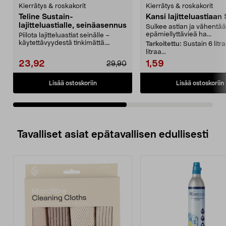
Kierrätys & roskakorit
Kierrätys & roskakorit
Teline Sustain-
Kansi lajitteluastiaan
lajitteluastialle, seinäasennus
Sulkee astian ja vähentää
epämiellyttävieä ha...
Piilota lajitteluastiat seinälle –
käytettävyydestä tinkimättä.
Tarkoitettu:
Sustain 6 litra
Seinälle asennet...
litraa...
23,92
1,59
29,90
Lisää ostoskoriin
Lisää ostoskoriin
Tavalliset asiat epätavallisen edullisesti