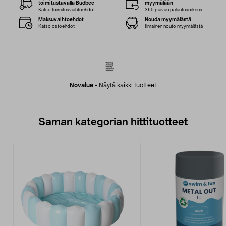
toimitustavalla Budbee
myymälään
Katso toimitusvaihtoehdot
365 päivän palautusoikeus
Maksuvaihtoehdot
Nouda myymälästä
Katso ostoehdot
Ilmainen nouto myymälästä
Novalue
-
Näytä kaikki tuotteet
Saman kategorian hittituotteet