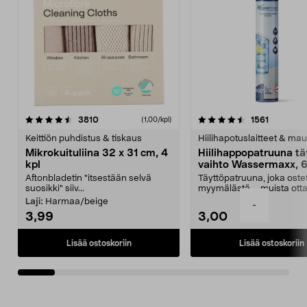
4.5viidestä
arvostelut
4.5viidestä
arvostelu
3810
1561
(1,00/kpl)
tähdestä
t
Keittiön puhdistus & tiskaus
Hiilihapotuslaitteet & mau
Mikrokuituliina 32 x 31 cm, 4
Hiilihappopatruuna tä
kpl
vaihto Wassermaxx, 6
Aftonbladetin "itsestään selvä
Täyttöpatruuna, joka ost
suosikki" siiv...
myymälästä – muista ott
patruuna mukaasi m...
Laji:
Harmaa/beige
-
3,99
3,00
Lisää ostoskoriin
Lisää ostoskoriin