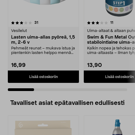
3.5 viidestä
arvostelut
4.0 viidestä
arvostelut
31
11
tähdestä
t
Vesilelut
Uima-altaat & altaan puh
Lasten uima-allas pyöreä, 1,5
Swim & Fun Metal Out
m, 2-6 v
stabilointiaine uima-al
Pehmeät reunat – mukava istua ja
Kalkin nopea ja tehokas p
pientenkin lasten helppo mennä
uima-altaasta – ilman tyh
altaaseen. Pyöre...
Swim & Fun Met...
16,99
13,90
Lisää ostoskoriin
Lisää ostoskoriin
Tavalliset asiat epätavallisen edullisesti