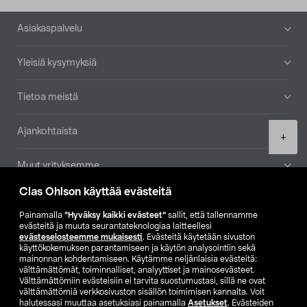
Alatunniste
Asiakaspalvelu
Yleisiä kysymyksiä
Tietoa meistä
Ajankohtaista
Product
+
quantity
Muut yrityksemme
Clas Ohlson käyttää evästeitä
Etsi myymälä
Painamalla
”Hyväksy kaikki evästeet”
sallit, että tallennamme
evästeitä ja muuta seurantateknologiaa laitteellesi
SE
NO
FI
evästeselosteemme mukaisesti
. Evästeitä käytetään sivuston
käyttökokemuksen parantamiseen ja käytön analysointiin sekä
FI
SV
mainonnan kohdentamiseen. Käytämme neljänlaisia evästeitä:
välttämättömät, toiminnalliset, analyyttiset ja mainosevästeet.
Välttämättömiin evästeisiin ei tarvita suostumustasi, sillä ne ovat
välttämättömiä verkkosivuston sisällön toimimisen kannalta. Voit
halutessasi muuttaa asetuksiasi painamalla
Asetukset
. Evästeiden