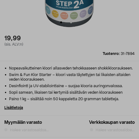
19,99
(sis. ALV:n)
Tuotenro:
31-7894
Nopeavaikutteinen kloori allasveden tehokkaaseen shokkiklooraukseen.
Swim & Fun Klor Starter – kloori vasta täytettyjen tai likaisten altaiden
veden klooraukseen.
Desinfiointi ja UV-stabilointiaine – suojaa klooria auringonvalossa.
Sopii samean, likaisen tai kertymiä sisältävän veden klooraukseen
Paino 1 kg – sisältää noin 50 kappaletta 20 gramman tabletteja.
Lisätietoja
Myymälän varasto
Verkkokaupan varasto
Hakee varastosaldoa...
Hakee varastosaldoa...