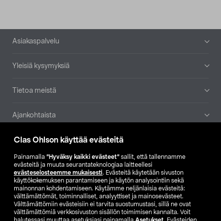
Alatunniste
Asiakaspalvelu
Yleisiä kysymyksiä
Tietoa meistä
Ajankohtaista
Clas Ohlson käyttää evästeitä
Muut yrityksemme
Painamalla
”Hyväksy kaikki evästeet”
sallit, että tallennamme
Etsi myymälä
evästeitä ja muuta seurantateknologiaa laitteellesi
evästeselosteemme mukaisesti
. Evästeitä käytetään sivuston
käyttökokemuksen parantamiseen ja käytön analysointiin sekä
mainonnan kohdentamiseen. Käytämme neljänlaisia evästeitä:
SE
NO
FI
välttämättömät, toiminnalliset, analyyttiset ja mainosevästeet.
Välttämättömiin evästeisiin ei tarvita suostumustasi, sillä ne ovat
FI
SV
välttämättömiä verkkosivuston sisällön toimimisen kannalta. Voit
halutessasi muuttaa asetuksiasi painamalla
Asetukset
. Evästeiden