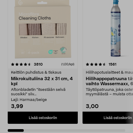
4.5viidestä
arvostelut
4.5viidestä
arvostelu
3810
1561
(1,00/kpl)
tähdestä
t
Keittiön puhdistus & tiskaus
Hiilihapotuslaitteet & mau
Mikrokuituliina 32 x 31 cm, 4
Hiilihappopatruuna tä
kpl
vaihto Wassermaxx, 6
Aftonbladetin "itsestään selvä
Täyttöpatruuna, joka ost
suosikki" siiv...
myymälästä – muista ott
patruuna mukaasi m...
Laji:
Harmaa/beige
3,99
3,00
Lisää ostoskoriin
Lisää ostoskoriin