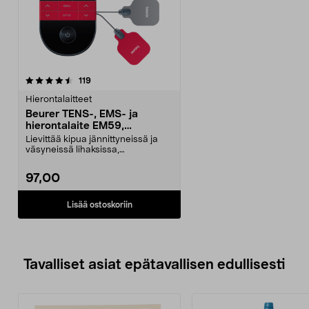
arvostelut
119
Hierontalaitteet
Beurer TENS-, EMS- ja
hierontalaite EM59,
lämmitettävä
Lievittää kipua jännittyneissä ja
väsyneissä lihaksissa,
kuukautiskipuja sekä or...
97,00
Lisää ostoskoriin
Tavalliset asiat epätavallisen edullisesti