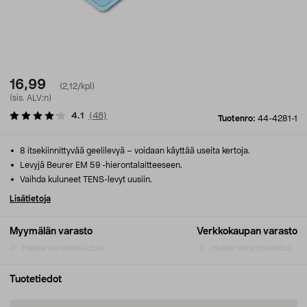
16,99
(2,12/kpl)
(sis. ALV:n)
4.1
(
48
)
Tuotenro:
44-4281-1
8 itsekiinnittyvää geelilevyä – voidaan käyttää useita kertoja.
Levyjä Beurer EM 59 -hierontalaitteeseen.
Vaihda kuluneet TENS-levyt uusiin.
Lisätietoja
Myymälän varasto
Verkkokaupan varasto
Hakee varastosaldoa...
Hakee varastosaldoa...
Tuotetiedot