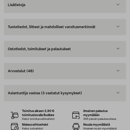
Lisätietoja
Tuotetiedot, liitteet ja mahdolliset varoitusmerkinnät
Ostotiedot, toimitukset ja palautukset
Arvostelut
(48)
Asiantuntija vastaa
(3 vastatut kysymykset)
Toimitus alkaen 3,90 €
Ilmainen palautus
toimitustavalla Budbee
myymälään
Katso toimitusvaihtoehdot
365 päivän palautusoikeus
Maksuvaihtoehdot
Nouda myymälästä
Katso ostoehdot
Ilmainen nouto myymälästä