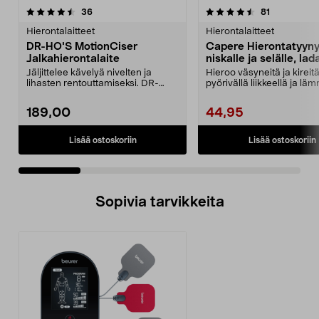
4.5 viidestä
arvostelut
3.5 viidestä
arvostelut
36
81
tähdestä
t
Hierontalaitteet
Hierontalaitteet
DR-HO'S MotionCiser
Capere Hierontatyyn
Jalkahierontalaite
niskalle ja selälle, la
Jäljittelee kävelyä nivelten ja
Hieroo väsyneitä ja kireitä
lihasten rentouttamiseksi. DR-
pyörivällä liikkeellä ja läm
HO'S hiljainen jal...
Capere-h...
189,00
44,95
Lisää ostoskoriin
Lisää ostoskoriin
Sopivia tarvikkeita