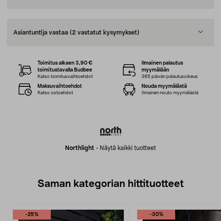
Asiantuntija vastaa
(2 vastatut kysymykset)
Toimitus alkaen 3,90 €
Ilmainen palautus
toimitustavalla Budbee
myymälään
Katso toimitusvaihtoehdot
365 päivän palautusoikeus
Maksuvaihtoehdot
Nouda myymälästä
Katso ostoehdot
Ilmainen nouto myymälästä
Northlight
-
Näytä kaikki tuotteet
Saman kategorian hittituotteet
-25%
-30%