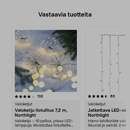
Vastaavia tuotteita
4.5viidestä
arvostelut
4.5viidestä
arvostel
132
83
tähdestä
Valoketjut
Valoketjut
Valoketju ilotulitus 7,2 m,
Jatkettava LED-val
Northlight
Northlight
Valoketju – 10 palloa, joissa LED-
Hieno talvikoriste valai
lamppuja. Muistuttaa ilotulitetta
ikkunat ja seinät. 2 metr
valojen olle...
osa valoverh...