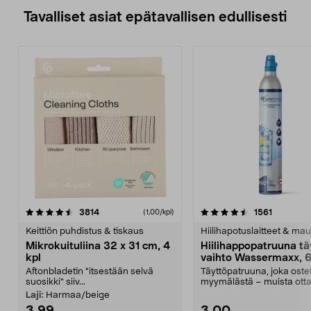
Tavalliset asiat epätavallisen edullisesti
4.5viidestä
arvostelut
4.5viidestä
arvostelu
3814
1561
(1,00/kpl)
tähdestä
t
Keittiön puhdistus & tiskaus
Hiilihapotuslaitteet & mau
Mikrokuituliina 32 x 31 cm, 4
Hiilihappopatruuna tä
kpl
vaihto Wassermaxx, 6
Aftonbladetin "itsestään selvä
Täyttöpatruuna, joka ost
suosikki" siiv...
myymälästä – muista ott
patruuna mukaasi m...
Laji:
Harmaa/beige