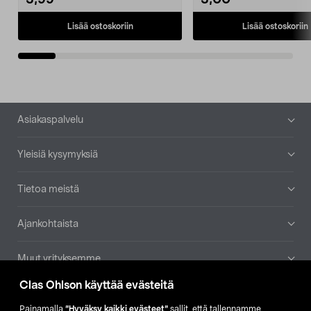
3,99
3,00
Lisää ostoskoriin
Lisää ostoskoriin
Alatunniste
Asiakaspalvelu
Yleisiä kysymyksiä
Tietoa meistä
Ajankohtaista
Muut yrityksemme
Clas Ohlson käyttää evästeitä
Etsi myymälä
Painamalla
”Hyväksy kaikki evästeet”
sallit, että tallennamme