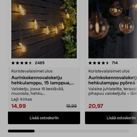
4.5 viidestä
arvostelut
5.0 viidestä
arvostelut
2465
714
tähdestä
t
Koristevalaisimet ulos
Koristevalaisimet ulos
Aurinkokennovaloketju
Aurinkokennovaloketj
hehkulamppu, 15 lamppua,
hehkulamppu pyöreä 
7,2 m
lamppua 5,4 m
Valoketju, jossa 15 kestävää,
Valaise juhlateltta, terassi 
muovista, hehku...
pihapuu valoketjulla – l
valkoinen ja to...
Laji:
Kirkas
14,99
20,97
19,99
Lisää ostoskoriin
Lisää ostoskoriin