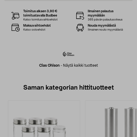
Toimitus alkaen 3,90 €
Ilmainen palautus
toimitustavalla Budbee
myymälään
Katso toimitusvaihtoehdot
365 päivän palautusoikeus
Maksuvaihtoehdot
Nouda myymälästä
Katso ostoehdot
Ilmainen nouto myymälästä
Clas Ohlson
-
Näytä kaikki tuotteet
Saman kategorian hittituotteet