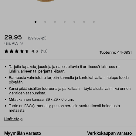
29,95
(29,95/kpl)
(sis. ALV:n)
4.6
(
13
)
Tuotenro:
44-6831
Tarjoile tapaksia, juustoja ja naposteltavia 6 erillisessä lokerossa –
juhliin, arkeen tai perjantai-iltaan.
Bambusta valmistettu tarjotin kannella ja kantokahvalla – helppo tuoda
pöytään.
Kansi pitää sisällön tuoreena ja paikallaan – täytä alusta valmiiksi ennen
vieraiden saapumista.
Mitat kannen kanssa: 39 x 29 x 6,5 cm.
Tuote on FSC®-merkitty, puu on peräisin vastuullisesti hoidetusta
metsästä.
Lisätietoja
Myymälän varasto
Verkkokaupan varasto