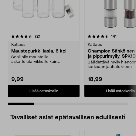
4.5 viidestä
arvostelut
arvostelut
721
141
0.0 viidestä
tähdestä
t
Kattaus
Kattaus
Maustepurkki lasia, 6 kpl
Champion Sähköinen 
ja pippurimylly, SPK10
Sopii niin mausteille,
askartelutarvikkeille kuin
Säädettävä mylly hienoon
siemenille. Lasiset maustepurk...
karkeaan jauhatukseen – 
valo. Championin sä...
9,99
18,99
Lisää ostoskoriin
Lisää ostoskoriin
Tavalliset asiat epätavallisen edullisesti