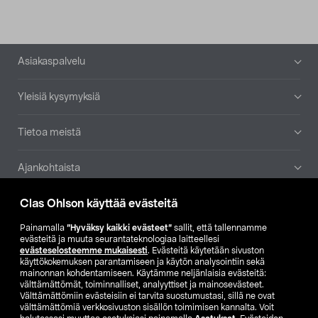
Alatunniste
Asiakaspalvelu
Yleisiä kysymyksiä
Tietoa meistä
Ajankohtaista
Clas Ohlson käyttää evästeitä
Muut yrityksemme
Painamalla
”Hyväksy kaikki evästeet”
sallit, että tallennamme
Etsi myymälä
evästeitä ja muuta seurantateknologiaa laitteellesi
evästeselosteemme mukaisesti
. Evästeitä käytetään sivuston
käyttökokemuksen parantamiseen ja käytön analysointiin sekä
mainonnan kohdentamiseen. Käytämme neljänlaisia evästeitä:
SE
NO
FI
välttämättömät, toiminnalliset, analyyttiset ja mainosevästeet.
Välttämättömiin evästeisiin ei tarvita suostumustasi, sillä ne ovat
FI
SV
välttämättömiä verkkosivuston sisällön toimimisen kannalta. Voit