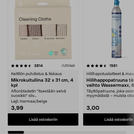
4.5viidestä
arvostelut
4.5viidestä
arvostelu
3814
1561
(1,00/kpl)
tähdestä
t
Keittiön puhdistus & tiskaus
Hiilihapotuslaitteet & mau
Mikrokuituliina 32 x 31 cm, 4
Hiilihappopatruuna tä
kpl
vaihto Wassermaxx, 6
Aftonbladetin "itsestään selvä
Täyttöpatruuna, joka ost
suosikki" siiv...
myymälästä – muista ott
patruuna mukaasi m...
Laji:
Harmaa/beige
3,99
3,00
Lisää ostoskoriin
Lisää ostoskoriin