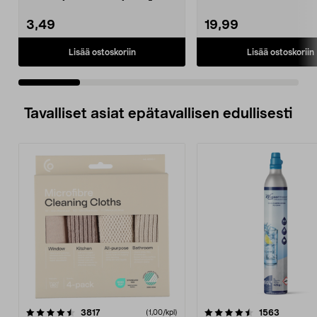
pienikokon...
3,49
19,99
Lisää ostoskoriin
Lisää ostoskoriin
Tavalliset asiat epätavallisen edullisesti
4.5viidestä
arvostelut
4.5viidestä
arvostelu
3817
1563
(1,00/kpl)