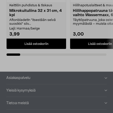
tähdestä
t
Keittiön puhdistus & tiskaus
Hiilihapotuslaitteet & mau
Mikrokuituliina 32 x 31 cm, 4
Hiilihappopatruuna tä
kpl
vaihto Wassermaxx, 6
Aftonbladetin "itsestään selvä
Täyttöpatruuna, joka ost
suosikki" siiv...
myymälästä – muista ott
patruuna mukaasi m...
Laji:
Harmaa/beige
3,99
3,00
Lisää ostoskoriin
Lisää ostoskoriin
Alatunniste
Asiakaspalvelu
Yleisiä kysymyksiä
Tietoa meistä