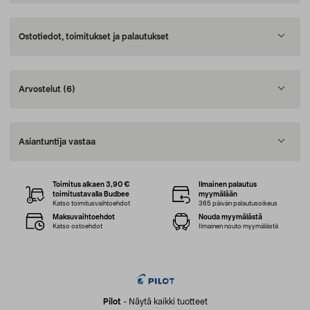
Ostotiedot, toimitukset ja palautukset
Arvostelut
(6)
Asiantuntija vastaa
Toimitus alkaen 3,90 €
Ilmainen palautus
toimitustavalla Budbee
myymälään
Katso toimitusvaihtoehdot
365 päivän palautusoikeus
Maksuvaihtoehdot
Nouda myymälästä
Katso ostoehdot
Ilmainen nouto myymälästä
Pilot
-
Näytä kaikki tuotteet