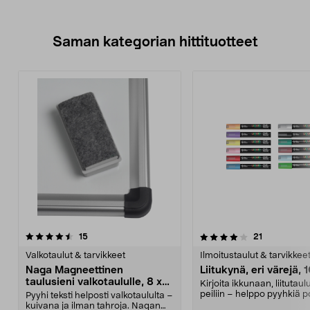
Saman kategorian hittituotteet
4.0 viidestä
arvostelut
4.5 viidestä
arvostelut
15
21
tähdestä
t
Valkotaulut & tarvikkeet
Ilmoitustaulut & tarvikkee
Naga Magneettinen
Liitukynä, eri värejä, 
taulusieni valkotaululle, 8 x
Kirjoita ikkunaan, liitutaulu
3,2 cm
peiliin – helppo pyyhkiä p
Pyyhi teksti helposti valkotaululta –
Liitukynät –...
kuivana ja ilman tahroja. Nagan