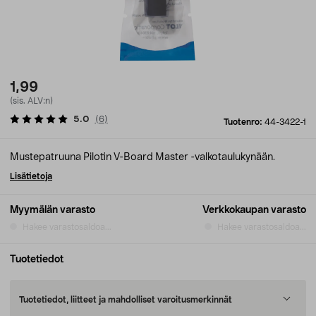
1,99
(sis. ALV:n)
5.0
(
6
)
Tuotenro:
44-3422-1
Mustepatruuna Pilotin V-Board Master -valkotaulukynään.
Lisätietoja
Myymälän varasto
Verkkokaupan varasto
Hakee varastosaldoa...
Hakee varastosaldoa...
Tuotetiedot
Tuotetiedot, liitteet ja mahdolliset varoitusmerkinnät