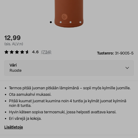
12,99
(sis. ALV:n)
4.6
(
734
)
Tuotenro:
31-9005-5
Select
Väri
variant
Ruoste
Termos pitää juoman pitkään lämpimänä – sopii myös kylmille juomille.
Ota aamukahvi mukaasi.
Pitää kuumat juomat kuumina noin 4 tuntia ja kylmät juomat kylminä
noin 8 tuntia.
Hyvin käteen sopiva termosmuki, jossa helposti avattava kansi.
Eri värejä ja kokoja.
Lisätietoja