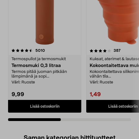
4.0viidestä
arvostelut
4.5viidestä
arvostelut
5010
387
tähdestä
t
Termospullot ja termosmukit
Kuksat, aterimet & lautas
Termosmuki 0,3 litraa
Kokoontaitettava muki
Termos pitää juoman pitkään
Kokoontaitettava silikonim
lämpimänä ja sopi...
vähän tila...
Väri:
Ruoste
Väri:
Ruoste
9,99
1,49
Lisää ostoskoriin
Lisää ostoskoriin
Saman kategorian hittituotteet