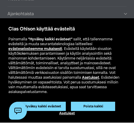
Ajankohtaista
Clas Ohlson käyttää evästeitä
Muut yrityksemme
Painamalla
”Hyväksy kaikki evästeet”
sallit, että tallennamme
Etsi myymälä
evästeitä ja muuta seurantateknologiaa laitteellesi
evästeselosteemme mukaisesti
. Evästeitä käytetään sivuston
käyttökokemuksen parantamiseen ja käytön analysointiin sekä
mainonnan kohdentamiseen. Käytämme neljänlaisia evästeitä:
SE
NO
FI
välttämättömät, toiminnalliset, analyyttiset ja mainosevästeet.
Välttämättömiin evästeisiin ei tarvita suostumustasi, sillä ne ovat
FI
SV
välttämättömiä verkkosivuston sisällön toimimisen kannalta. Voit
halutessasi muuttaa asetuksiasi painamalla
Asetukset
. Evästeiden
hyväksyminen on vapaaehtoista. Voit perua suostumuksesi milloin
vain muuttamalla evästeasetuksiasi, apua saat tarvittaessa
asiakaspalvelustamme.
Hyväksy kaikki evästeet
Poista kaikki
Club Clas
Ostoehdot
Tietosuojaseloste
Asetukset
Näytä hinnat ilman ALV:a