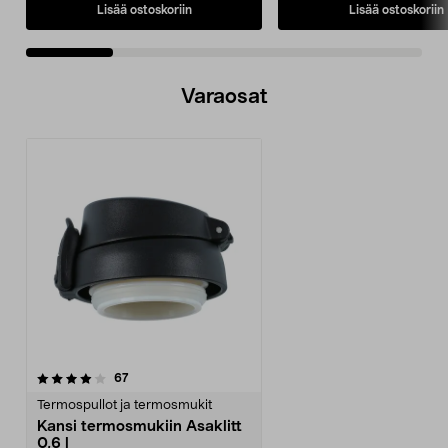
Lisää ostoskoriin
Lisää ostoskoriin
Varaosat
arvostelut
67
Termospullot ja termosmukit
Kansi termosmukiin Asaklitt
0,6 l