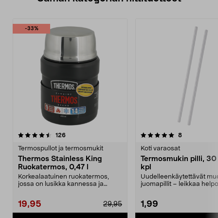
-33%
5.0 viidestä
arvostelut
4.5 viidestä
arvostelut
126
8
tähdestä
t
Termospullot ja termosmukit
Koti varaosat
Thermos Stainless King
Termosmukin pilli, 30
Ruokatermos, 0,47 l
kpl
Korkealaatuinen ruokatermos,
Uudelleenkäytettävät muov
jossa on lusikka kannessa ja
juomapillit – leikkaa helpo
eristetty tarjoiluasti...
sopivan pituisik...
19,95
1,99
29,95