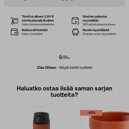
Toimitus alkaen 3,90 €
Ilmainen palautus
toimitustavalla Budbee
myymälään
Katso toimitusvaihtoehdot
365 päivän palautusoikeus
Maksuvaihtoehdot
Nouda myymälästä
Katso ostoehdot
Ilmainen nouto myymälästä
Clas Ohlson
-
Näytä kaikki tuotteet
Haluatko ostaa lisää saman sarjan
tuotteita?
-50%