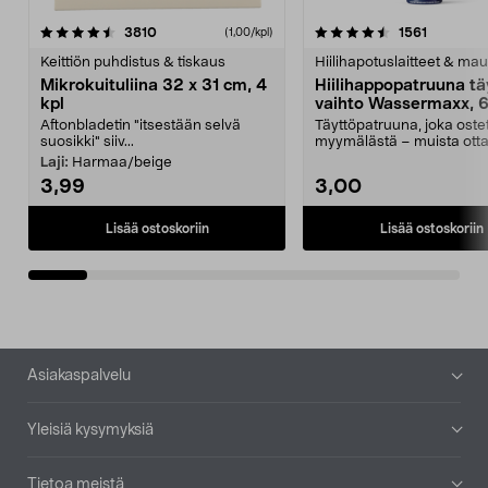
4.5viidestä
arvostelut
4.5viidestä
arvostelu
3810
1561
(1,00/kpl)
tähdestä
t
Keittiön puhdistus & tiskaus
Hiilihapotuslaitteet & mau
Mikrokuituliina 32 x 31 cm, 4
Hiilihappopatruuna tä
kpl
vaihto Wassermaxx, 6
Aftonbladetin "itsestään selvä
Täyttöpatruuna, joka ost
suosikki" siiv...
myymälästä – muista ott
patruuna mukaasi m...
Laji:
Harmaa/beige
3,99
3,00
Lisää ostoskoriin
Lisää ostoskoriin
Alatunniste
Asiakaspalvelu
Yleisiä kysymyksiä
Tietoa meistä