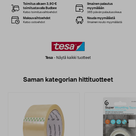
Toimitus alkaen 3,90 €
Ilmainen palautus
toimitustavalla Budbee
myymälään
Katso toimitusvaihtoehdot
365 päivän palautusoikeus
Maksuvaihtoehdot
Nouda myymälästä
Katso ostoehdot
Ilmainen nouto myymälästä
Tesa
-
Näytä kaikki tuotteet
Saman kategorian hittituotteet