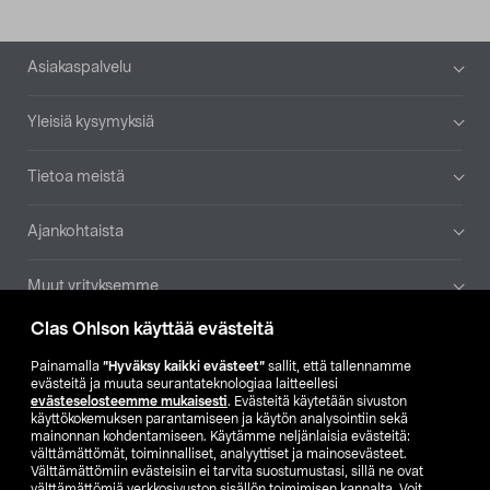
Alatunniste
Asiakaspalvelu
Yleisiä kysymyksiä
Tietoa meistä
Ajankohtaista
Muut yrityksemme
Clas Ohlson käyttää evästeitä
Etsi myymälä
Painamalla
”Hyväksy kaikki evästeet”
sallit, että tallennamme
evästeitä ja muuta seurantateknologiaa laitteellesi
SE
NO
FI
evästeselosteemme mukaisesti
. Evästeitä käytetään sivuston
käyttökokemuksen parantamiseen ja käytön analysointiin sekä
FI
SV
mainonnan kohdentamiseen. Käytämme neljänlaisia evästeitä:
välttämättömät, toiminnalliset, analyyttiset ja mainosevästeet.
Välttämättömiin evästeisiin ei tarvita suostumustasi, sillä ne ovat
välttämättömiä verkkosivuston sisällön toimimisen kannalta. Voit