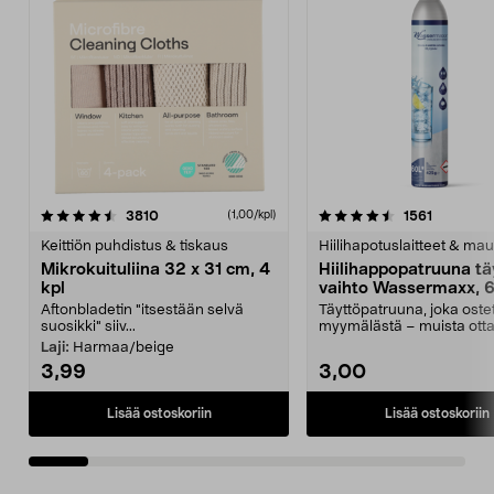
4.5viidestä
arvostelut
4.5viidestä
arvostelu
3810
1561
(1,00/kpl)
tähdestä
t
Keittiön puhdistus & tiskaus
Hiilihapotuslaitteet & mau
Mikrokuituliina 32 x 31 cm, 4
Hiilihappopatruuna tä
kpl
vaihto Wassermaxx, 6
Aftonbladetin "itsestään selvä
Täyttöpatruuna, joka ost
suosikki" siiv...
myymälästä – muista ott
patruuna mukaasi m...
Laji:
Harmaa/beige
3,99
3,00
Lisää ostoskoriin
Lisää ostoskoriin