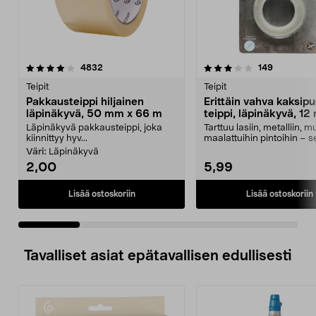
3.5 viidestä
arvostelut
4.0 viidestä
arvostelut
4832
149
tähdestä
t
Teipit
Teipit
Pakkausteippi hiljainen
Erittäin vahva kaksipu
läpinäkyvä, 50 mm x 66 m
teippi, läpinäkyvä, 12
2,5 m
Läpinäkyvä pakkausteippi, joka
Tarttuu lasiin, metalliin, m
kiinnittyy hyv...
maalattuihin pintoihin – 
sisällä että...
Väri:
Läpinäkyvä
2,00
5,99
Lisää ostoskoriin
Lisää ostoskoriin
Tavalliset asiat epätavallisen edullisesti