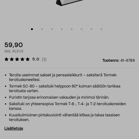
59,90
(sis. ALV:n)
5.0
(
1
)
Tuotenro:
41-4789
Teroita useimmat sakset ja pensasleikkurit – saksiterä Tormek-
teroituskoneellesi.
Tormek SC-60 – saksituki helppoon 60° kulman säätöön tarkkaa
teroitusta varten.
Puristin tarjoaa erinomaisen vakauden ja minimoi tärinän.
Saksituki on yhteensopiva Tormek T-8-, T-4- ja T-2-teroituskoneiden
kanssa.
Kuusikulmioinen pintakuviointi vähentää kitkaa ja takaa tasaisen
teroituksen.
Lisätietoja