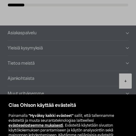
Alatunniste
Asiakaspalvelu
Yleisiä kysymyksiä
Tietoa meistä
Ajankohtaista
Product
+
quantity
Muut yrityksemme
Clas Ohlson käyttää evästeitä
Etsi myymälä
Painamalla
”Hyväksy kaikki evästeet”
sallit, että tallennamme
evästeitä ja muuta seurantateknologiaa laitteellesi
SE
NO
FI
evästeselosteemme mukaisesti
. Evästeitä käytetään sivuston
käyttökokemuksen parantamiseen ja käytön analysointiin sekä
FI
SV
mainonnan kohdentamiseen. Käytämme neljänlaisia evästeitä: