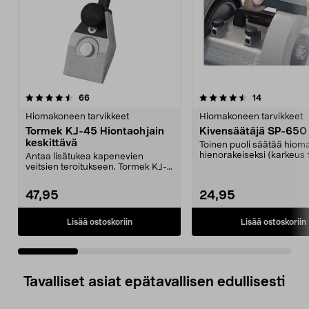
4.5 viidestä
arvostelut
5.0 viidestä
arvostelut
66
14
tähdestä
t
Hiomakoneen tarvikkeet
Hiomakoneen tarvikkeet
Tormek KJ-45 Hiontaohjain
Kivensäätäjä SP-650
keskittävä
Toinen puoli säätää hiom
hienorakeiseksi (karkeus 
Antaa lisätukea kapenevien
Toinen puoli pala...
veitsien teroitukseen. Tormek KJ-
45 – keskittävä hion...
47,95
24,95
Lisää ostoskoriin
Lisää ostoskoriin
Tavalliset asiat epätavallisen edullisesti