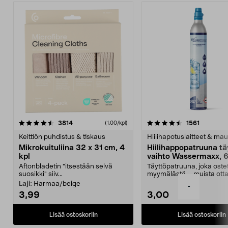
4.5viidestä
arvostelut
4.5viidestä
arvostelu
3814
1561
(1,00/kpl)
tähdestä
t
Keittiön puhdistus & tiskaus
Hiilihapotuslaitteet & mau
Mikrokuituliina 32 x 31 cm, 4
Hiilihappopatruuna tä
kpl
vaihto Wassermaxx, 6
Aftonbladetin "itsestään selvä
Täyttöpatruuna, joka ost
suosikki" siiv...
myymälästä – muista ott
patruuna mukaasi m...
Laji:
Harmaa/beige
-
3,99
3,00
Lisää ostoskoriin
Lisää ostoskoriin