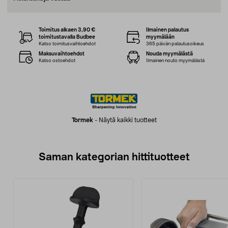
Toimitus alkaen 3,90 €
Ilmainen palautus
toimitustavalla Budbee
myymälään
Katso toimitusvaihtoehdot
365 päivän palautusoikeus
Maksuvaihtoehdot
Nouda myymälästä
Katso ostoehdot
Ilmainen nouto myymälästä
Tormek
-
Näytä kaikki tuotteet
Saman kategorian hittituotteet