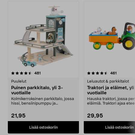
4.5 viidestä
arvostelut
4.5 viidestä
arvostelut
481
461
tähdestä
t
Puulelut
Leluautot & parkkitalot
Puinen parkkitalo, yli 3-
Traktori ja eläimet, yli
vuotiaille
vuotiaille
Kolmikerroksinen parkkitalo, jossa
Hauska traktori, jossa per
hissi, bensiinipumppu ja
eläimiä. Traktori ajaa ete
helikopterin laskeut...
siinä on...
21,95
29,95
Lisää ostoskoriin
Lisää ostoskoriin