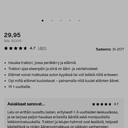
29,95
(sis. ALV:n)
4.7
(
461
)
Tuotenro:
31-2177
Hauska traktori, jossa peräkärry ja eläimiä.
Traktori ajaa eteenpäin ja siinä on ääni- ja valotehosteet.
Eläimet voivat matkustaa auton kyydissä tai voit leikkiä niillä erikseen.
Opi miltä eläimet kuulostavat – painamalla niitä kuulet eläinten äänet.
Yli 1-vuotiaille.
Asiakkaat sanovat...
4.7
Lelu on erittäin suosittu lasten, erityisesti 1-3-vuotiaiden keskuudessa,
ja se tarjoaa paljon hauskaa erilaisilla äänillä sekä monipuolisilla
leikkiominaisuuksilla. Traktori ja lelujen hahmot ovat kestäviä, helposti
käsiteltäviä ja niiden äänenvoimakkuus on pääosin vanhempien