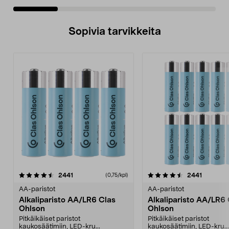
Sopivia tarvikkeita
4.5viidestä
arvostelut
4.5viidestä
arvostelu
2441
2441
(0,75/kpl)
tähdestä
t
AA-paristot
AA-paristot
Alkaliparisto AA/LR6 Clas
Alkaliparisto AA/LR6 
Ohlson
Ohlson
Pitkäikäiset paristot
Pitkäikäiset paristot
kaukosäätimiin, LED-kru...
kaukosäätimiin, LED-kru...