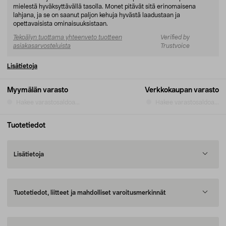
mielestä hyväksyttävällä tasolla. Monet pitävät sitä erinomaisena
lahjana, ja se on saanut paljon kehuja hyvästä laadustaan ja
opettavaisista ominaisuuksistaan.
Tekoälyn tuottama yhteenveto tuotteen
Verified by
asiakasarvosteluista
Trustvoice
Lisätietoja
Myymälän varasto
Verkkokaupan varasto
Hakee varastosaldoa...
Hakee varastosaldoa...
Tuotetiedot
Lisätietoja
Tuotetiedot, liitteet ja mahdolliset varoitusmerkinnät