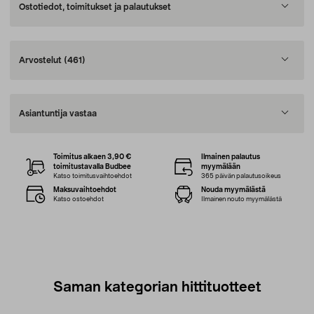
Ostotiedot, toimitukset ja palautukset
Arvostelut
(461)
Asiantuntija vastaa
Toimitus alkaen 3,90 €
Ilmainen palautus
toimitustavalla Budbee
myymälään
Katso toimitusvaihtoehdot
365 päivän palautusoikeus
Maksuvaihtoehdot
Nouda myymälästä
Katso ostoehdot
Ilmainen nouto myymälästä
Saman kategorian hittituotteet