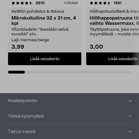
4.5viidestä
arvostelut
4.5viidestä
arvostelu
3810
1561
(1,00/kpl)
tähdestä
t
Keittiön puhdistus & tiskaus
Hiilihapotuslaitteet & mau
Mikrokuituliina 32 x 31 cm, 4
Hiilihappopatruuna tä
kpl
vaihto Wassermaxx, 6
Aftonbladetin "itsestään selvä
Täyttöpatruuna, joka ost
suosikki" siiv...
myymälästä – muista ott
patruuna mukaasi m...
Laji:
Harmaa/beige
3,99
3,00
Lisää ostoskoriin
Lisää ostoskoriin
Alatunniste
Asiakaspalvelu
Yleisiä kysymyksiä
Tietoa meistä