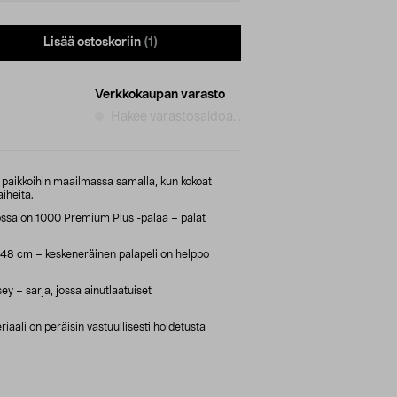
Lisää ostoskoriin
(1)
Verkkokaupan varasto
Hakee varastosaldoa...
n paikkoihin maailmassa samalla, kun kokoat
aiheita.
jossa on 1000 Premium Plus -palaa – palat
x 48 cm – keskeneräinen palapeli on helppo
y – sarja, jossa ainutlaatuiset
ali on peräisin vastuullisesti hoidetusta