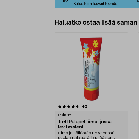
Katso toimitusvaihtoehdot
Haluatko ostaa lisää saman 
5viidestä
5.0viidestä
arvostelut
40
tähdestä
tähdestä
Palapelit
Trefl Palapeliliima, jossa
levityssieni
Liima ja säilöntäaine yhdessä –
suojaa palapeliä ja pitää sen