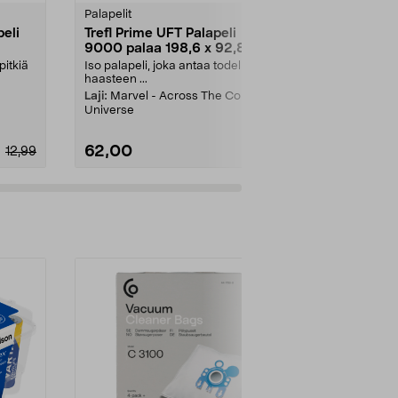
tähdestä
tähdestä
Palapelit
Palapelit
peli
Trefl Prime UFT Palapeli
Ravensburg
9000 palaa 198,6 x 92,8 cm
palaa, eri k
vuotiaille
pitkiä
Iso palapeli, joka antaa todellisen
Yksityiskohta
haasteen ...
palapeli – eri
kartonkia. 100
Laji:
Marvel - Across The Comic
Universe
62,00
17,99
12,99