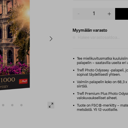
Product
quantity
Myymälän varasto
Hakee varastosaldoa...
Tee mielikuvitusmatka kuuluisii
palapelin – saatavilla useita eri 
Trefl Photo Odyssey -palapeli, 
sopivat täydellisesti yhteen.
Valmiin palapelin koko on 68,3 
siirtää.
Trefl Premium Plus Photo Odysse
valokuvaukselliset aiheet.
Tuote on FSC®-merkitty – materia
metsästä. Yli 12-vuotiaille.