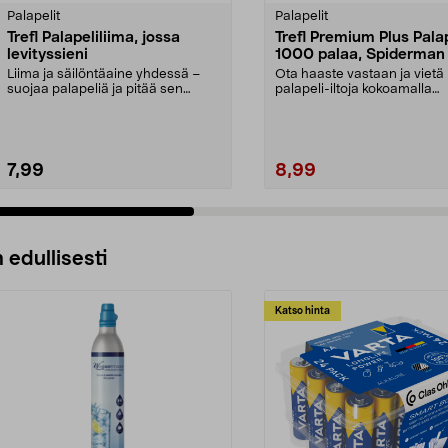
tähdestä
Palapelit
Palapelit
Trefl Palapeliliima, jossa
Trefl Premium Plus Pala
levityssieni
1000 palaa, Spiderman
Liima ja säilöntäaine yhdessä –
Ota haaste vastaan ja vietä 
suojaa palapeliä ja pitää sen
palapeli-iltoja kokoamalla
hyvässä kunnossa. ...
Hämähäkkimies-kuva...
7,99
8,99
 edullisesti
Katso hinta