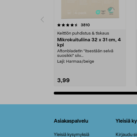
5viidestä
4.5viidestä
arvostelut
3810
tähdestä
tähdestä
Keittiön puhdistus & tiskaus
Mikrokuituliina 32 x 31 cm, 4
kpl
Aftonbladetin "itsestään selvä
suosikki" siiv...
Laji:
Harmaa/beige
3,99
Lisää ostoskoriin
Alatunniste
Asiakaspalvelu
Yleisiä k
Yleisiä kysymyksiä
Kirjaudu s