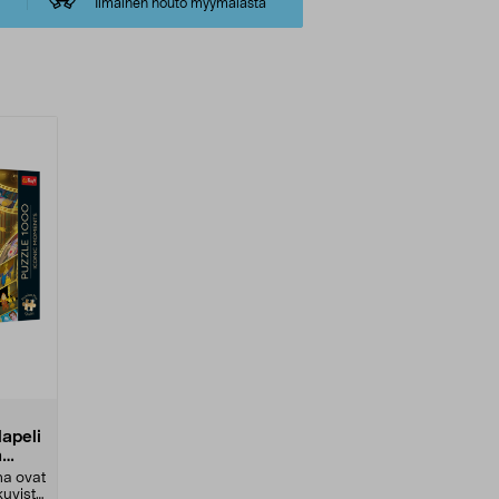
Ilmainen nouto myymälästä
lapeli
a
na ovat
kuvista