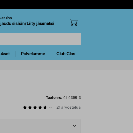
vetuloa
rjaudu sisään/Liity jäseneksi
ukset
Palvelumme
Club Clas
Tuotenro:
41-4368-3
21
arvostelua