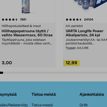
4.5viidestä
arvostelut
4.5viidestä
arvostelut
1561
24104
tähdestä
Hiilihapotuslaitteet & maut
AA-paristot
Hiilihappopatruuna täyttö /
VARTA Longlife Power
vaihto Wassermaxx, 60 litraa
Alkaliparisto, 24 kpl
Täyttöpatruuna, joka ostetaan
Joutsenmerkityt AA- tai AA
myymälästä – muista ottaa vanha
paristot kaukosää...
patruuna mukaasi m...
Tyyppi:
AA/LR6
3,00
12,99
Lisää ostoskoriin
Lisää ostoskoriin
ysymyksiä
Tietoa meistä
Ajankohtaista
isään/Rekisteröidy
Tietoa meistä
Grillit