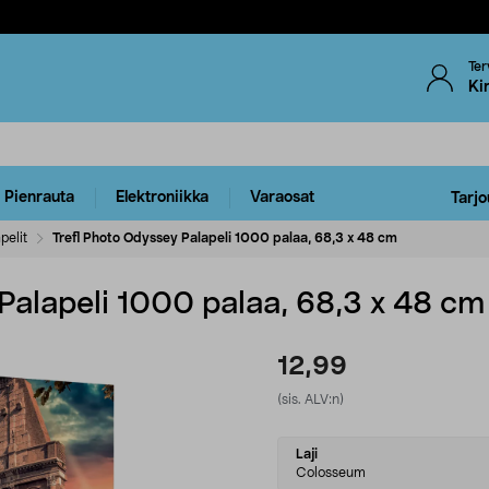
Ter
Ki
Pienrauta
Elektroniikka
Varaosat
Tarjo
pelit
Trefl Photo Odyssey Palapeli 1000 palaa, 68,3 x 48 cm
Palapeli 1000 palaa, 68,3 x 48 cm
12,99
(sis. ALV:n)
Select
Laji
variant
Colosseum