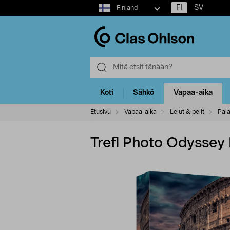
Select
FI
SV
Finland
market
Koti
Sähkö
Vapaa-aika
Etusivu
Vapaa-aika
Lelut & pelit
Pala
Trefl Photo Odyssey 