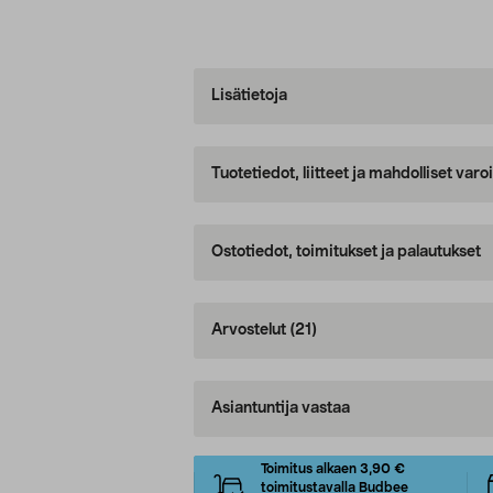
Lisätietoja
Tuotetiedot, liitteet ja mahdolliset var
Ostotiedot, toimitukset ja palautukset
Arvostelut
(21)
Asiantuntija vastaa
Toimitus alkaen 3,90 €
toimitustavalla Budbee