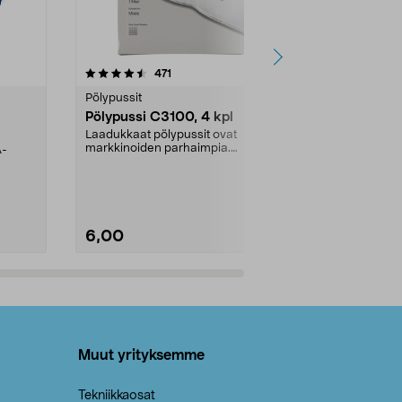
4.5viidestä
arvostelut
4.5
471
6
tähdestä
tähdestä
Pölypussit
Kierrätys & ro
Pölypussi C3100, 4 kpl
Roskapussi,
kahvat, 30 l
Laadukkaat pölypussit ovat
markkinoiden parhaimpia.
A-
Testivoittaja 
Kestävä, jopa 50 % suurempi ...
roskapussi u
Roskapussi, jo
6,00
2,00
Lisää ostoskoriin
Lisää
Muut yrityksemme
Tekniikkaosat