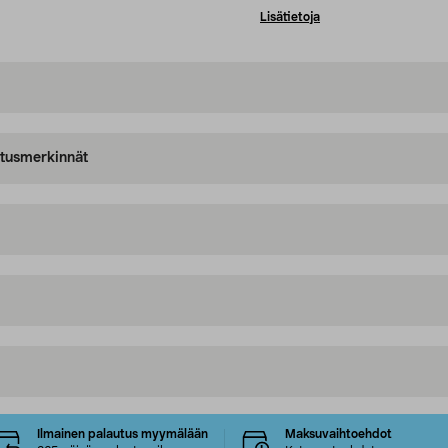
Lisätietoja
oitusmerkinnät
Ilmainen palautus myymälään
Maksuvaihtoehdot