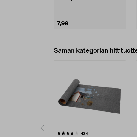
hyvässä kunnossa. ...
7,99
Lisää ostoskoriin
Saman kategorian hittituott
0 viidestä
4.5 viidestä
arvostelut
434