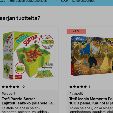
365 päivän palautusoikeus
Katso ostoehdot
sarjan tuotteita?
-31%
5.0viidestä
arvostelut
arvostelut
10
1
tähdestä
Palapelit
Palapelit
Trefl Puzzle Sorter
Trefl Iconic Moments Pa
Lajittelulaatikko palapeleille,
1000 palaa, Kaunotar j
6 laatikkoa
hirviö
Lajittele palapelin palat –
Kokoa palapeli, jonka aihee
helpottaa isojen tai vaikeiden
lempihahmosi saduista, elo