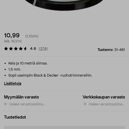
10,99
(1,10/m)
(sis. ALV:n)
4.6
(
374
)
Tuotenro:
31-461
Kela ja 10 metriä siimaa.
1,5 mm.
Sopii useimpiin Black & Decker -ruohotrimmereihin.
Lisätietoja
Myymälän varasto
Verkkokaupan varasto
Hakee varastosaldoa...
Hakee varastosaldoa...
Tuotetiedot