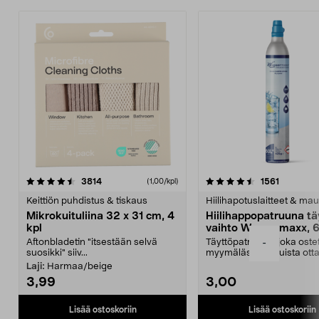
4.5viidestä
arvostelut
4.5viidestä
arvostelu
3814
1561
(1,00/kpl)
tähdestä
t
Keittiön puhdistus & tiskaus
Hiilihapotuslaitteet & mau
Mikrokuituliina 32 x 31 cm, 4
Hiilihappopatruuna tä
kpl
vaihto Wassermaxx, 6
Aftonbladetin "itsestään selvä
Täyttöpatruuna, joka ost
-
suosikki" siiv...
myymälästä – muista ott
patruuna mukaasi m...
Laji:
Harmaa/beige
3,99
3,00
Lisää ostoskoriin
Lisää ostoskoriin