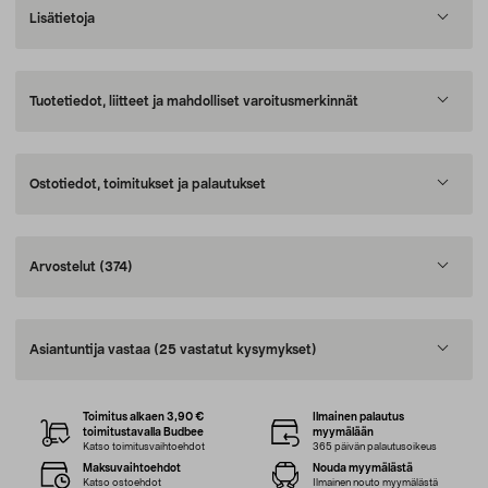
Lisätietoja
Tuotetiedot, liitteet ja mahdolliset varoitusmerkinnät
Ostotiedot, toimitukset ja palautukset
Arvostelut
(374)
Asiantuntija vastaa
(25 vastatut kysymykset)
Toimitus alkaen 3,90 €
Ilmainen palautus
toimitustavalla Budbee
myymälään
Katso toimitusvaihtoehdot
365 päivän palautusoikeus
Maksuvaihtoehdot
Nouda myymälästä
Katso ostoehdot
Ilmainen nouto myymälästä