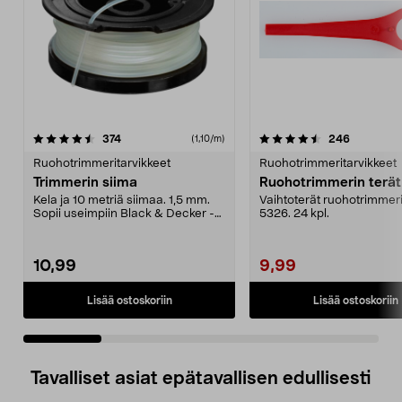
4.5 viidestä
arvostelut
4.0 viidestä
arvostelut
374
246
(1,10/m)
tähdestä
t
Ruohotrimmeritarvikkeet
Ruohotrimmeritarvikkeet
Trimmerin siima
Kela ja 10 metriä siimaa. 1,5 mm.
Vaihtoterät ruohotrimmeri
Sopii useimpiin Black & Decker -
5326. 24 kpl.
ruohotrimmerei...
10,99
9,99
Lisää ostoskoriin
Lisää ostoskoriin
Tavalliset asiat epätavallisen edullisesti