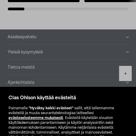
Alatunniste
Asiakaspalvelu
Yleisiä kysymyksiä
Tietoa meistä
Product
+
quantity
Ajankohtaista
Clas Ohlson käyttää evästeitä
Muut yrityksemme
Painamalla
”Hyväksy kaikki evästeet”
sallit, että tallennamme
Etsi myymälä
evästeitä ja muuta seurantateknologiaa laitteellesi
evästeselosteemme mukaisesti
. Evästeitä käytetään sivuston
käyttökokemuksen parantamiseen ja käytön analysointiin sekä
mainonnan kohdentamiseen. Käytämme neljänlaisia evästeitä:
SE
NO
FI
välttämättömät, toiminnalliset, analyyttiset ja mainosevästeet.