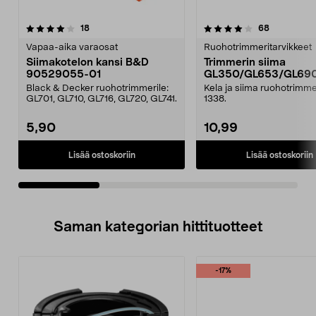
4.0viidestä
arvostelut
4.5viidestä
arvostelut
18
68
tähdestä
t
Vapaa-aika varaosat
Ruohotrimmeritarvikkeet
Siimakotelon kansi B&D
Trimmerin siima
90529055-01
GL350/GL653/GL69
Black & Decker ruohotrimmerile:
Kela ja siima ruohotrimme
GL701, GL710, GL716, GL720, GL741.
1338.
5,90
10,99
Lisää ostoskoriin
Lisää ostoskoriin
Saman kategorian hittituotteet
-17%