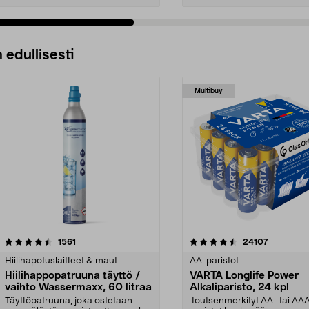
 edullisesti
Multibuy
4.5viidestä
arvostelut
4.5viidestä
arvostelut
1561
24107
tähdestä
Hiilihapotuslaitteet & maut
AA-paristot
Hiilihappopatruuna täyttö /
VARTA Longlife Power
vaihto Wassermaxx, 60 litraa
Alkaliparisto, 24 kpl
Täyttöpatruuna, joka ostetaan
Joutsenmerkityt AA- tai AA