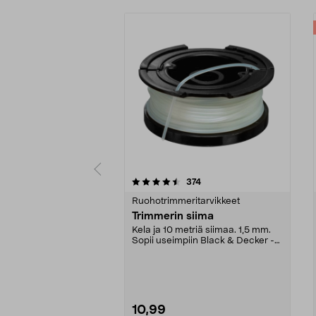
5 viidestä
4.5 viidestä
arvostelut
374
tähdestä
tähdestä
Ruohotrimmeritarvikkeet
Trimmerin siima
Kela ja 10 metriä siimaa. 1,5 mm.
Sopii useimpiin Black & Decker -
ruohotrimmerei...
10,99