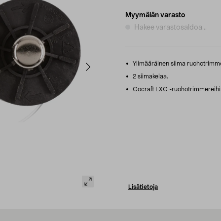
Myymälän varasto
Hakee varastosaldoa...
Ylimääräinen siima ruohotrimme
2 siimakelaa.
Cocraft LXC -ruohotrimmereihin
Lisätietoja