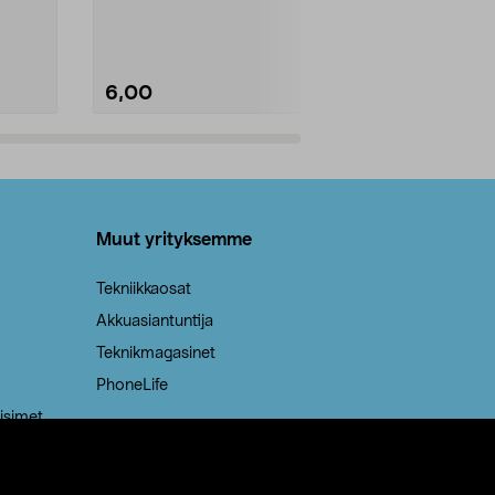
Kestävä, jopa 50 % suurempi ...
roskapussi u
Roskapussi, jo
6,00
2,00
Lisää ostoskoriin
Lisää
Muut yrityksemme
Tekniikkaosat
Akkuasiantuntija
Teknikmagasinet
PhoneLife
isimet