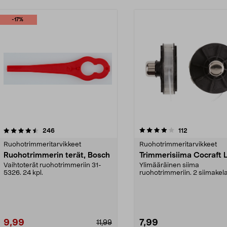
-17%
4.0 viidestä
arvostelut
4.0 viidestä
arvostelut
246
112
tähdestä
Ruohotrimmeritarvikkeet
Ruohotrimmeritarvikkeet
Ruohotrimmerin terät, Bosch
Trimmerisiima Cocraft 
Vaihtoterät ruohotrimmeriin 31-
Ylimääräinen siima
5326. 24 kpl.
ruohotrimmeriin. 2 siimakel
Cocraft LXC -ruohotrimmerei
9,99
7,99
11,99