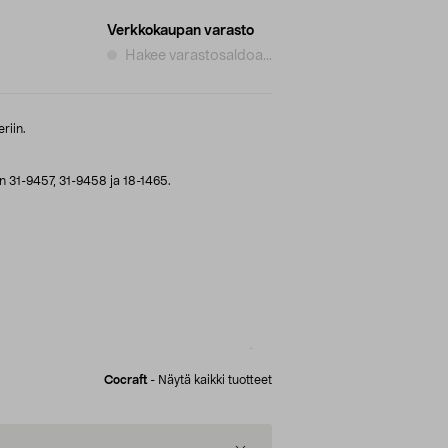
Verkkokaupan varasto
Hakee varastosaldoa...
riin.
 31-9457, 31-9458 ja 18-1465.
Cocraft
-
Näytä kaikki tuotteet