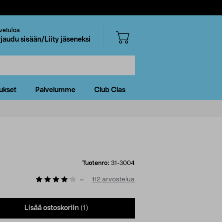
vetuloa
rjaudu sisään/Liity jäseneksi
ukset
Palvelumme
Club Clas
Tuotenro:
31-3004
112
arvostelua
Lisää ostoskoriin
(1)