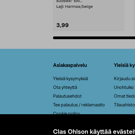
suosikki" siiv...
Laji:
Harmaa/beige
3,99
Lisää ostoskoriin
Alatunniste
Asiakaspalvelu
Yleisiä k
Yleisiä kysymyksiä
Kirjaudu s
Ota yhteyttä
Unohtuiko
Palautusehdot
Omat tied
Tee palautus / reklamaatio
Tilaushisto
Cookie policy
Toimitustavat
Clas Ohlson käyttää evästei
Saavutettavuus