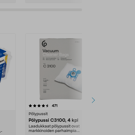
4.5viidestä
arvostelut
4.5
471
6
tähdestä
tähdestä
Pölypussit
Kierrätys & ro
Pölypussi C3100, 4 kpl
Roskapussi,
kahvat, 30 l
Laadukkaat pölypussit ovat
markkinoiden parhaimpia.
A-
Testivoittaja 