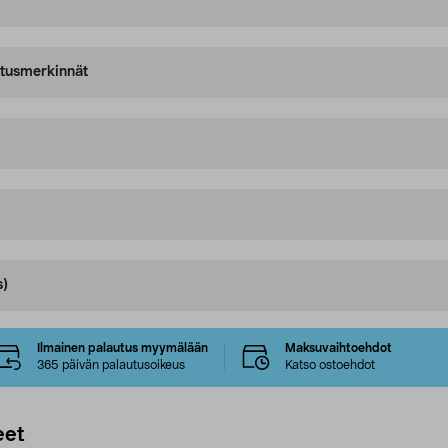
oitusmerkinnät
s)
Ilmainen palautus myymälään
Maksuvaihtoehdot
365 päivän palautusoikeus
Katso ostoehdot
eet