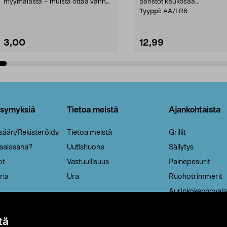
myymälästä – muista ottaa vanha
paristot kaukosää...
patruuna mukaasi m...
Tyyppi:
AA/LR6
3,00
12,99
Lisää ostoskoriin
Lisää ostoskoriin
ysymyksiä
Tietoa meistä
Ajankohtaista
isään/Rekisteröidy
Tietoa meistä
Grillit
 salasana?
Uutishuone
Säilytys
ot
Vastuullisuus
Painepesurit
ria
Ura
Ruohotrimmerit
Aurinkokennovala
tä