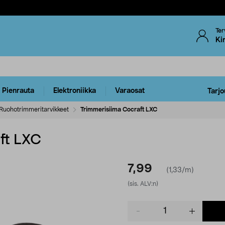
Ter
Ki
Pienrauta
Elektroniikka
Varaosat
Tarjo
Ruohotrimmeritarvikkeet
Trimmerisiima Cocraft LXC
ft LXC
7,99
(1,33/m)
(sis. ALV:n)
Product
quantity