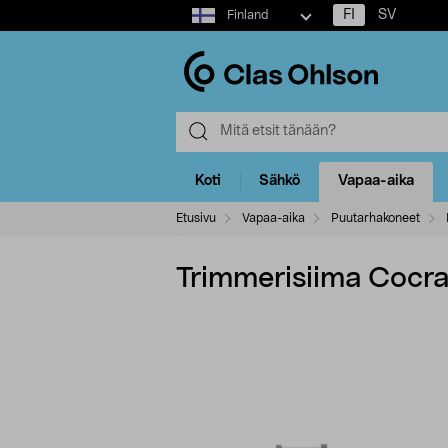
Select
FI
SV
Finland
market
Koti
Sähkö
Vapaa-aika
Etusivu
Vapaa-aika
Puutarhakoneet
Trimmerisiima Cocra