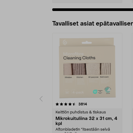
Tavalliset asiat epätavallisen
5viidestä
4.5viidestä
arvostelut
3814
tähdestä
tähdestä
Keittiön puhdistus & tiskaus
Mikrokuituliina 32 x 31 cm, 4
kpl
Aftonbladetin "itsestään selvä