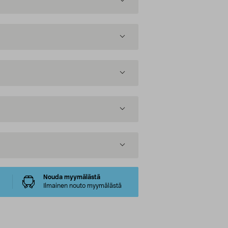
Nouda myymälästä
Ilmainen nouto myymälästä