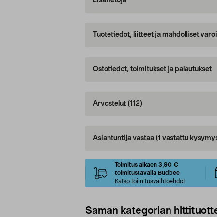
Lisätietoja
Tuotetiedot, liitteet ja mahdolliset var
Ostotiedot, toimitukset ja palautukset
Arvostelut
(112)
Asiantuntija vastaa
(1 vastattu kysymy
Toimitus alkaen 3,90 €
toimitustavalla Budbee
Katso toimitusvaihtoehdot
Saman kategorian hittituott