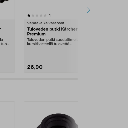
5.0viidestä
arvostelut
5.0
1
6
tähdestä
tähdestä
Vapaa-aika varaosat
Vapaa-aika v
r
Tuloveden putki Kärcher K3
Tulovedenp
Premium
Silent
la
Tuloveden putki suodattimella ja
Tuloveden put
kumitiivisteellä tulovettä
kumitiivisteel
varten.Huom! Tarkist...
edition -p...
26,90
28,90
Lisää ostoskoriin
Lisää