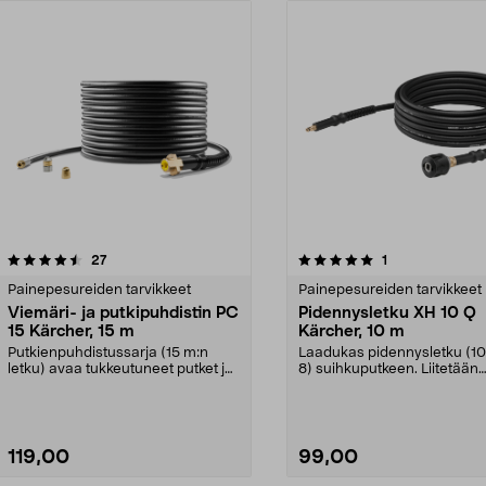
5.0viidestä
arvostelut
3.5viidestä
arvostelut
27
1
tähdestä
Painepesureiden tarvikkeet
Painepesureiden tarvikkeet
Viemäri- ja putkipuhdistin PC
Pidennysletku XH 10 Q
15 Kärcher, 15 m
Kärcher, 10 m
Putkienpuhdistussarja (15 m:n
Laadukas pidennysletku (10
letku) avaa tukkeutuneet putket ja
8) suihkuputkeen. Liitetään
viemärit. Etene...
helposti pikaliitti...
119,00
99,00