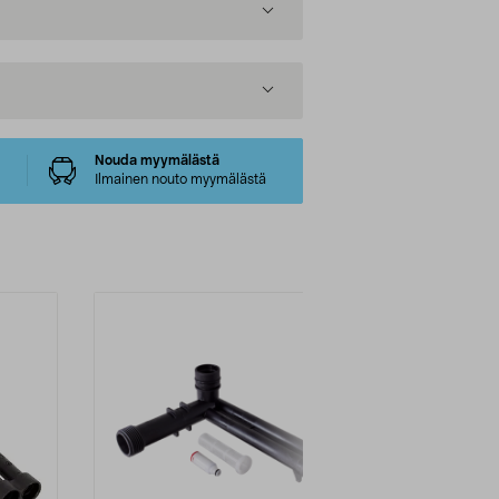
Nouda myymälästä
Ilmainen nouto myymälästä