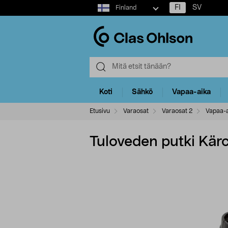
Select
FI
SV
Finland
market
Koti
Sähkö
Vapaa-aika
Etusivu
Varaosat
Varaosat 2
Vapaa-a
Tuloveden putki Kär