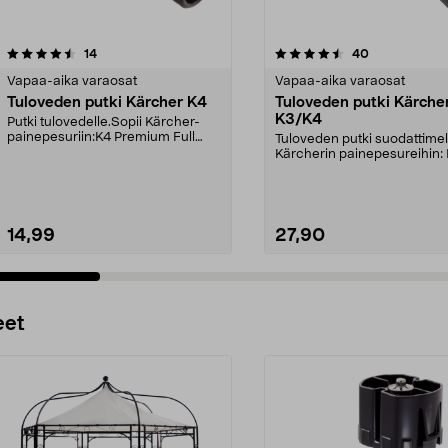
4.5viidestä
arvostelut
1.0viidestä
arvostelut
14
40
tähdestä
Vapaa-aika varaosat
Vapaa-aika varaosat
Tuloveden putki Kärcher K4
Tuloveden putki Kärche
K3/K4
Putki tulovedelle.Sopii Kärcher-
painepesuriin:K4 Premium Full
Tuloveden putki suodattimel
Control (Home, Car...
Kärcherin painepesureihin: Huom!
Tarkista huolell...
14,99
27,90
Lisää ostoskoriin
Lisää ostoskoriin
eet