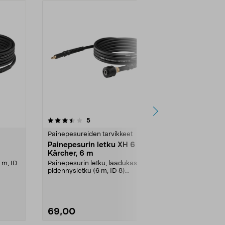
4.5viidestä
arvostelut
4.5
5
9
tähdestä
tähdestä
Painepesureiden tarvikkeet
Vapaa-aika v
Painepesurin letku XH 6 Q
Vedensuoda
Kärcher, 6 m
Tuloveden suo
asennetaan pik
 m, ID
Painepesurin letku, laadukas
(myydään erik
pidennysletku (6 m, ID 8)
suihkuputkeen. Liitetään ...
69,00
12,90