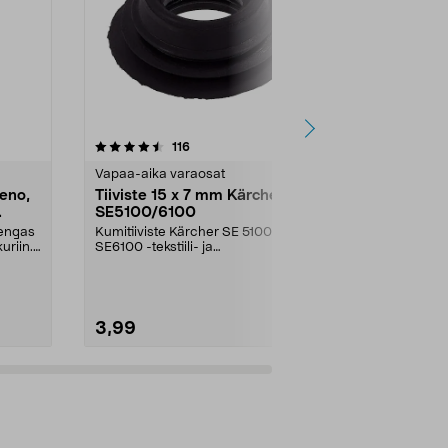
4.5 viidestä
arvostelut
4.5
116
1
tähdestä
tähdestä
Vapaa-aika varaosat
Vapaa-aika v
eno,
Tiiviste 15 x 7 mm Kärcher
Bosch Teräl
SE5100/6100
ruohotrimme
ART 26 LI
rengas
Kumitiiviste Kärcher SE 5100- ja
Bosch-ruohot
uriin.
SE6100 -tekstiili- ja
LI ja ART 26 LI
mattopesureihin.
trimmerin teri.
3,99
14,90