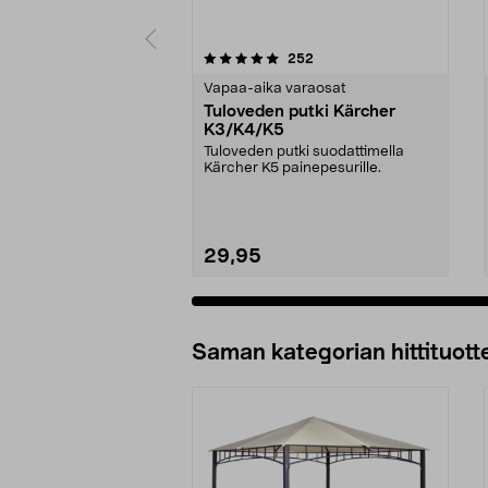
0viidestä
4.5viidestä
arvostelut
252
tähdestä
tähdestä
Vapaa-aika varaosat
Tuloveden putki Kärcher
K3/K4/K5
Tuloveden putki suodattimella
Kärcher K5 painepesurille.
29,95
Lisää ostoskoriin
Saman kategorian hittituott