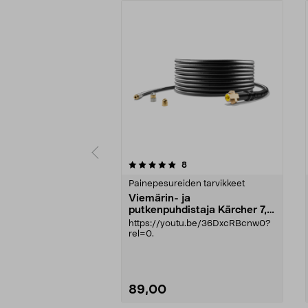
0viidestä
4.5viidestä
arvostelut
8
tähdestä
tähdestä
Painepesureiden tarvikkeet
Viemärin- ja
putkenpuhdistaja Kärcher 7,5
m
https://youtu.be/36DxcRBcnw0?
rel=0.
89,00