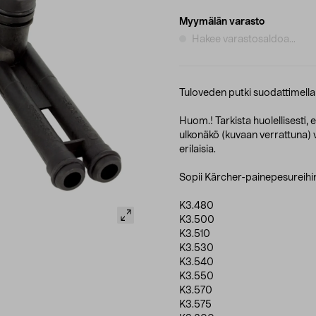
Myymälän varasto
Hakee varastosaldoa...
Tuloveden putki suodattimella j
Huom.! Tarkista huolellisesti,
ulkonäkö (kuvaan verrattuna) v
erilaisia.
Sopii Kärcher-painepesureihi
K3.480
K3.500
K3.510
K3.530
K3.540
K3.550
K3.570
K3.575