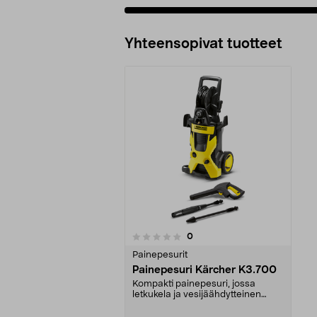
Lisää ostoskoriin
Yhteensopivat tuotteet
arvostelut
0
0 viidestä
tähdestä
Painepesurit
Painepesuri Kärcher K3.700
Kompakti painepesuri, jossa
letkukela ja vesijäähdytteinen
moottori. Auton, veneen,
puutarhakalusteiden ym. pesuun.