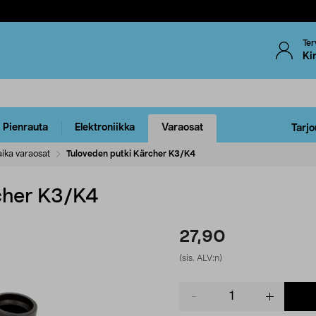
Ter
Ki
Pienrauta
Elektroniikka
Varaosat
Tarjo
ika varaosat
Tuloveden putki Kärcher K3/K4
cher K3/K4
27,90
(sis. ALV:n)
Product
quantity