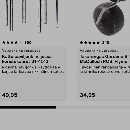
5.0 viidestä
arvostelut
4.5 viidestä
arvostelut
380
245
tähdestä
Vapaa-aika varaosat
Vapaa-aika varaosat
Katto paviljonkiin, jossa
Takarengas Gardena Sil
koristekaaret 31-4513
McCulloch ROB, Flymo
Easilife
Pidennä paviljonkisi käyttöikää –
Täydellinen rengassarja – 
korjaa tai korvaa rikkinäinen katto.
ja kiinnike robottiruohonleikk
Puutarhap...
Takapyörä ...
49,95
34,95