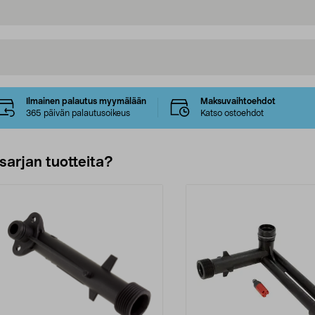
Ilmainen palautus myymälään
Maksuvaihtoehdot
365 päivän palautusoikeus
Katso ostoehdot
sarjan tuotteita?