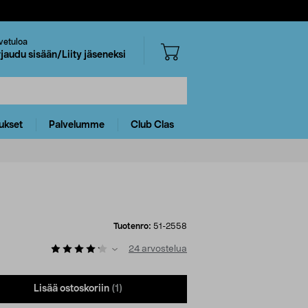
vetuloa
rjaudu sisään/Liity jäseneksi
ukset
Palvelumme
Club Clas
Tuotenro:
51-2558
24
arvostelua
Lisää ostoskoriin
(1)