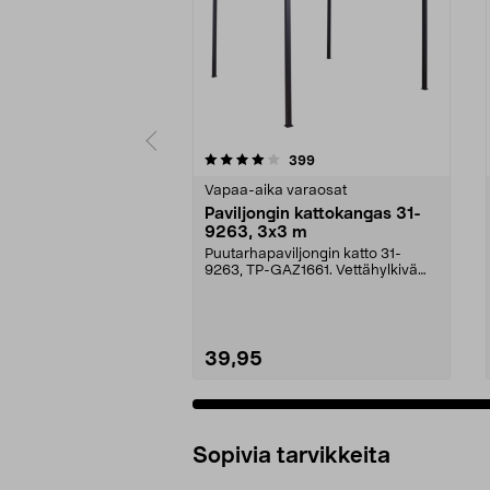
0 viidestä
4.0 viidestä
arvostelut
399
tähdestä
tähdestä
Vapaa-aika varaosat
Paviljongin kattokangas 31-
9263, 3x3 m
Puutarhapaviljongin katto 31-
9263, TP-GAZ1661. Vettähylkivä
polyesteriä. Huom! ...
39,95
Sopivia tarvikkeita