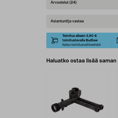
Arvostelut
(24)
Asiantuntija vastaa
Toimitus alkaen 3,90 €
toimitustavalla Budbee
Katso toimitusvaihtoehdot
Haluatko ostaa lisää saman 