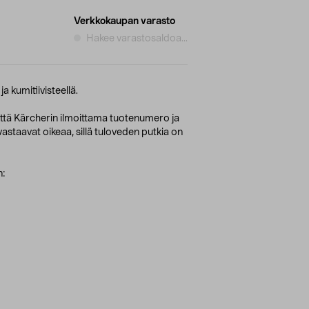
Verkkokaupan varasto
Hakee varastosaldoa...
a kumitiivisteellä.
 että Kärcherin ilmoittama tuotenumero ja
astaavat oikeaa, sillä tuloveden putkia on
n: