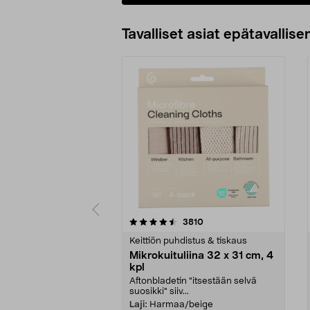
Tavalliset asiat epätavallisen
5viidestä
4.5viidestä
arvostelut
3810
tähdestä
tähdestä
Keittiön puhdistus & tiskaus
Mikrokuituliina 32 x 31 cm, 4
kpl
Aftonbladetin "itsestään selvä
suosikki" siiv...
Laji:
Harmaa/beige