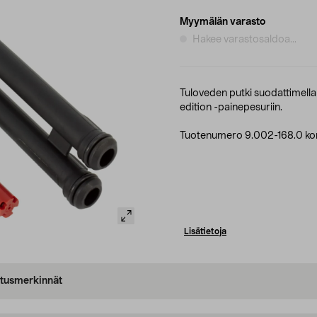
Myymälän varasto
Hakee varastosaldoa...
Tuloveden putki suodattimella j
edition -painepesuriin.
Tuotenumero 9.002-168.0 kor
Lisätietoja
oitusmerkinnät