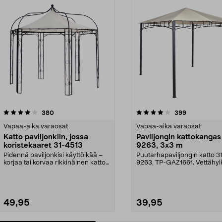
4.0 viidestä
arvostelut
4.5 viidestä
arvostelut
380
399
tähdestä
Vapaa-aika varaosat
Vapaa-aika varaosat
Katto paviljonkiin, jossa
Paviljongin kattokangas
koristekaaret 31-4513
9263, 3x3 m
Pidennä paviljonkisi käyttöikää –
Puutarhapaviljongin katto 3
korjaa tai korvaa rikkinäinen katto.
9263, TP-GAZ1661. Vettähyl
Puutarhap...
polyesteriä. Huom! ...
49,95
39,95