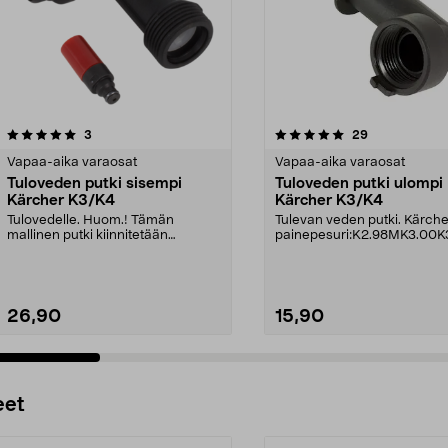
5.0viidestä
arvostelut
4.5viidestä
arvostelut
3
29
tähdestä
Vapaa-aika varaosat
Vapaa-aika varaosat
Tuloveden putki sisempi
Tuloveden putki ulompi
Kärcher K3/K4
Kärcher K3/K4
Tulovedelle. Huom.! Tämän
Tulevan veden putki. Kärche
mallinen putki kiinnitetään
painepesuri:K2.98MK3.00K
metallihylsyllä/liittimell...
.20K3.49K3.60K3.75K3....
26,90
15,90
Lisää ostoskoriin
Lisää ostoskoriin
eet