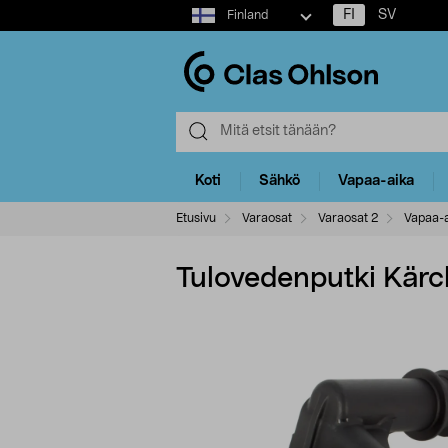
Select
FI
SV
Finland
market
Koti
Sähkö
Vapaa-aika
Etusivu
Varaosat
Varaosat 2
Vapaa-a
Tulovedenputki Kärc