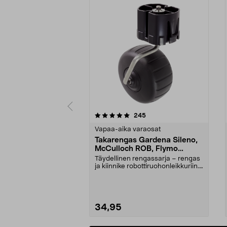
0 viidestä
4.0 viidestä
arvostelut
245
tähdestä
tähdestä
Vapaa-aika varaosat
Takarengas Gardena Sileno,
McCulloch ROB, Flymo
Easilife
Täydellinen rengassarja – rengas
ja kiinnike robottiruohonleikkuriin.
Takapyörä ...
34,95