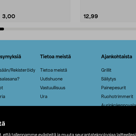
3,00
12,99
Lisää ostoskoriin
Lisää ostoskoriin
ysymyksiä
Tietoa meistä
Ajankohtaista
isään/Rekisteröidy
Tietoa meistä
Grillit
 salasana?
Uutishuone
Säilytys
ot
Vastuullisuus
Painepesurit
ria
Ura
Ruohotrimmerit
Aurinkokennovala
tä
it, että tallennamme evästeitä ja muuta seurantateknologiaa laitteelles