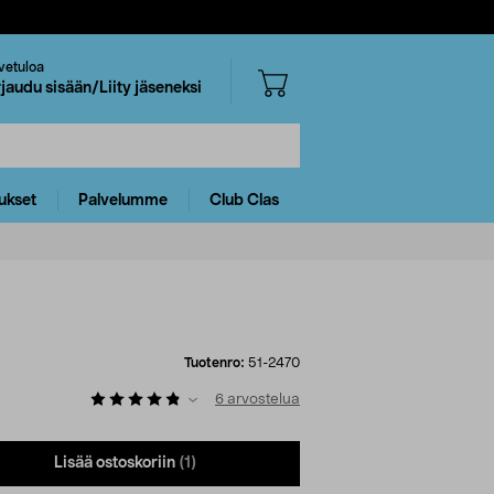
vetuloa
rjaudu sisään/Liity jäseneksi
ukset
Palvelumme
Club Clas
Tuotenro:
51-2470
6
arvostelua
Lisää ostoskoriin
(1)