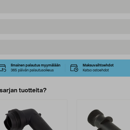
Ilmainen palautus myymälään
Maksuvaihtoehdot
365 päivän palautusoikeus
Katso ostoehdot
sarjan tuotteita?