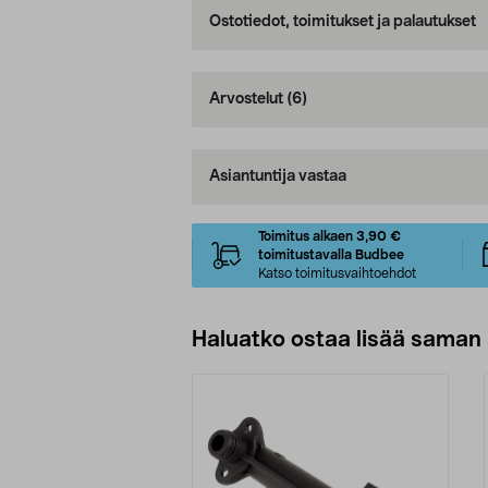
Ostotiedot, toimitukset ja palautukset
Arvostelut
(6)
Asiantuntija vastaa
Toimitus alkaen 3,90 €
toimitustavalla Budbee
Katso toimitusvaihtoehdot
Haluatko ostaa lisää saman 