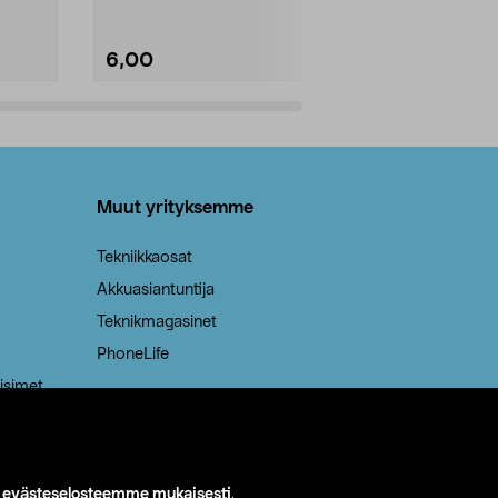
6,00
2,00
Lisää ostoskoriin
Lisää
Muut yrityksemme
Tekniikkaosat
Akkuasiantuntija
Teknikmagasinet
PhoneLife
isimet
i
evästeselosteemme mukaisesti
.