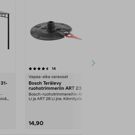
4.5 viidestä
arvostelut
4.5
14
1
tähdestä
tähdestä
Vapaa-aika varaosat
Vapaa-aika v
 31-
Bosch Terälevy
Tiiviste 15
ruohotrimmeriin ART 23 LI /
SE5100/61
ART 26 LI
1-
Bosch-ruohotrimmereihin ART 23
Kumitiiviste 
kivä
LI ja ART 26 LI jne. Kiinnityslevy
SE6100 -tekstii
trimmerin teri...
mattopesurei
14,90
3,99