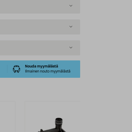
Nouda myymälästä
Ilmainen nouto myymälästä