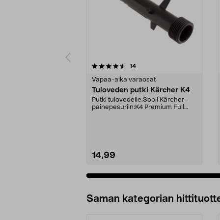
5viidestä
5.0viidestä
arvostelut
14
tähdestä
tähdestä
Vapaa-aika varaosat
Tuloveden putki Kärcher K4
Putki tulovedelle.Sopii Kärcher-
painepesuriin:K4 Premium Full
Control (Home, Car...
14,99
Lisää ostoskoriin
Saman kategorian hittituott