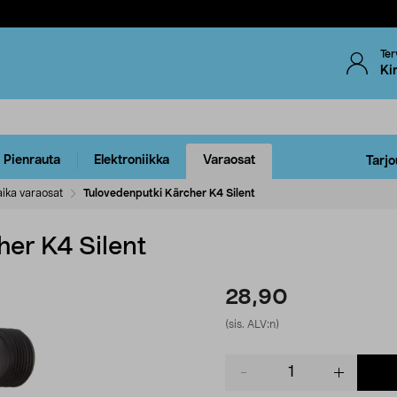
Ter
Ki
Pienrauta
Elektroniikka
Varaosat
Tarjo
ika varaosat
Tulovedenputki Kärcher K4 Silent
her K4 Silent
28,90
(sis. ALV:n)
Product
quantity