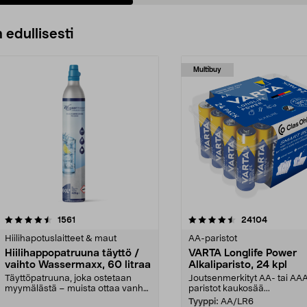
 edullisesti
Multibuy
4.5viidestä
arvostelut
4.5viidestä
arvostelut
1561
24104
tähdestä
Hiilihapotuslaitteet & maut
AA-paristot
Hiilihappopatruuna täyttö /
VARTA Longlife Power
vaihto Wassermaxx, 60 litraa
Alkaliparisto, 24 kpl
Täyttöpatruuna, joka ostetaan
Joutsenmerkityt AA- tai AA
myymälästä – muista ottaa vanha
paristot kaukosää...
patruuna mukaasi m...
Tyyppi:
AA/LR6