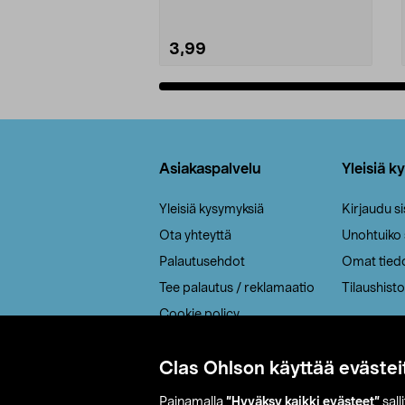
3,99
Lisää ostoskoriin
Alatunniste
Asiakaspalvelu
Yleisiä k
Yleisiä kysymyksiä
Kirjaudu s
Ota yhteyttä
Unohtuiko
Palautusehdot
Omat tied
Tee palautus / reklamaatio
Tilaushisto
Cookie policy
Toimitustavat
Clas Ohlson käyttää evästei
Saavutettavuus
Painamalla
”Hyväksy kaikki evästeet”
sall