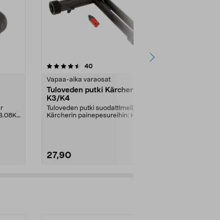
3.5viidestä
arvostelut
5.0
40
3
tähdestä
tähdestä
Vapaa-aika varaosat
Vapaa-aika v
Tuloveden putki Kärcher
Tuloveden p
K3/K4
r
Tuloveden putki suodattimella
3.08K3
Kärcherin painepesureihin: Huom!
Tarkista huolell...
27,90
14,90
Lisää ostoskoriin
Lisää