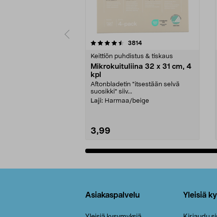
5viidestä
4.5viidestä
arvostelut
3814
tähdestä
tähdestä
Keittiön puhdistus & tiskaus
Mikrokuituliina 32 x 31 cm, 4
kpl
Aftonbladetin "itsestään selvä
suosikki" siiv...
Laji:
Harmaa/beige
3,99
Lisää ostoskoriin
Alatunniste
Asiakaspalvelu
Yleisiä k
Yleisiä kysymyksiä
Kirjaudu s