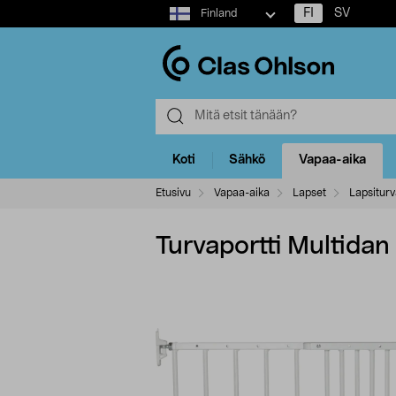
Select
FI
SV
Finland
market
Koti
Sähkö
Vapaa-aika
Etusivu
Vapaa-aika
Lapset
Lapsiturv
Turvaportti Multida