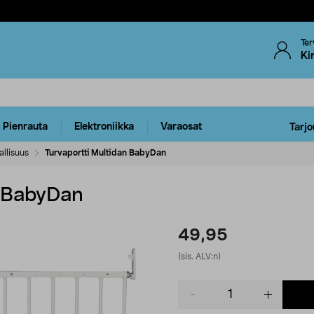
Ter
Ki
Pienrauta
Elektroniikka
Varaosat
Tarjo
allisuus
Turvaportti Multidan BabyDan
n BabyDan
49,95
(sis. ALV:n)
Product
quantity