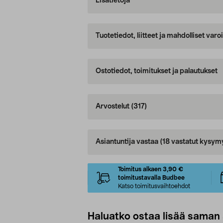
Lisätietoja
Tuotetiedot, liitteet ja mahdolliset var
Ostotiedot, toimitukset ja palautukset
Arvostelut
(317)
Asiantuntija vastaa
(18 vastatut kysym
Toimitus alkaen 3,90 €
toimitustavalla Budbee
Katso toimitusvaihtoehdot
Haluatko ostaa lisää saman 