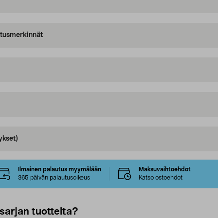
oitusmerkinnät
ykset)
Ilmainen palautus myymälään
Maksuvaihtoehdot
365 päivän palautusoikeus
Katso ostoehdot
sarjan tuotteita?