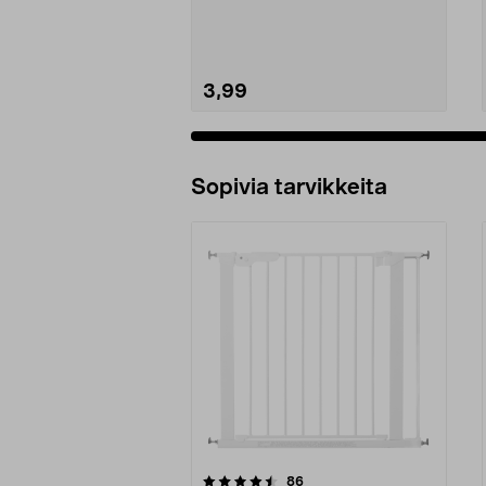
kaatumasta. Suojaa last...
3,99
Sopivia tarvikkeita
5viidestä
4.0viidestä
arvostelut
86