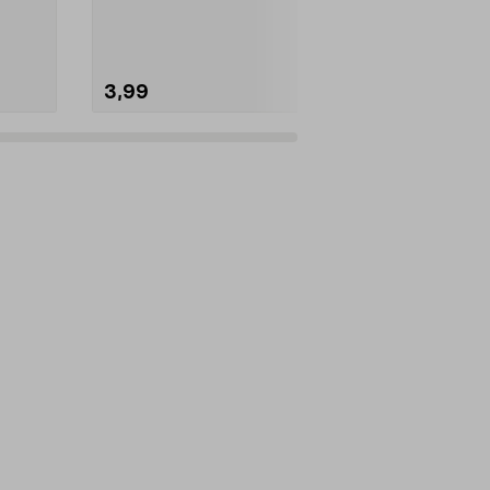
ja koiria saa...
Väri:
Sininen
3,99
12,99