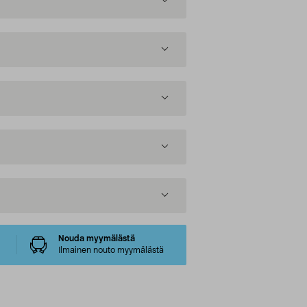
Nouda myymälästä
Ilmainen nouto myymälästä