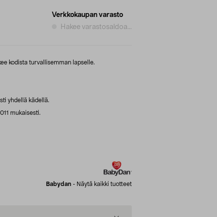
Verkkokaupan varasto
Hakee varastosaldoa...
kee kodista turvallisemman lapselle.
sti yhdellä kädellä.
011 mukaisesti.
Babydan
-
Näytä kaikki tuotteet