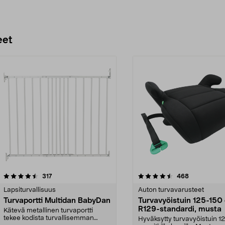
eet
4.5 viidestä
arvostelut
3.5 viidestä
arvostelut
317
468
tähdestä
Lapsiturvallisuus
Auton turvavarusteet
Turvaportti Multidan BabyDan
Turvavyöistuin 125-150
R129-standardi, musta
Kätevä metallinen turvaportti
tekee kodista turvallisemman
Hyväksytty turvavyöistuin 1