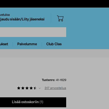
vetuloa
rjaudu sisään/Liity jäseneksi
ukset
Palvelumme
Club Clas
Tuotenro:
41-1629
317
arvostelua
Lisää ostoskoriin
(1)