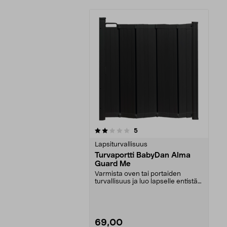
0viidestä
arvostelut
5
tähdestä
Lapsiturvallisuus
Turvaportti BabyDan Alma
Guard Me
Varmista oven tai portaiden
turvallisuus ja luo lapselle entistä
turvallisempi y...
69,00