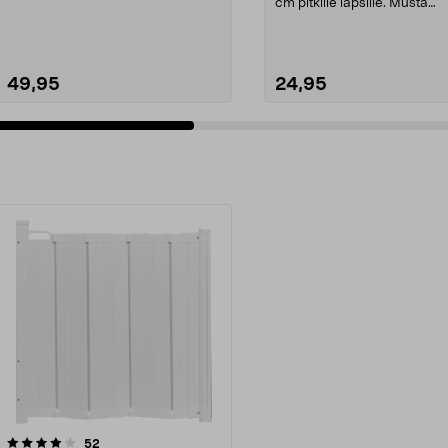
lapselle. Portin asen...
cm pitkille lapsille. Musta
turvavyöistuin – h...
49,95
24,95
arvostelut
52