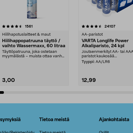
4.5viidestä
arvostelut
4.5viidestä
arvostelut
1561
24107
tähdestä
Hiilihapotuslaitteet & maut
AA-paristot
Hiilihappopatruuna täyttö /
VARTA Longlife Power
vaihto Wassermaxx, 60 litraa
Alkaliparisto, 24 kpl
Täyttöpatruuna, joka ostetaan
Joutsenmerkityt AA- tai AA
myymälästä – muista ottaa vanha
paristot kaukosää...
patruuna mukaasi m...
Tyyppi:
AA/LR6
3,00
12,99
Lisää ostoskoriin
Lisää ostoskoriin
ysymyksiä
Tietoa meistä
Ajankohtaista
isään/Rekisteröidy
Tietoa meistä
Grillit