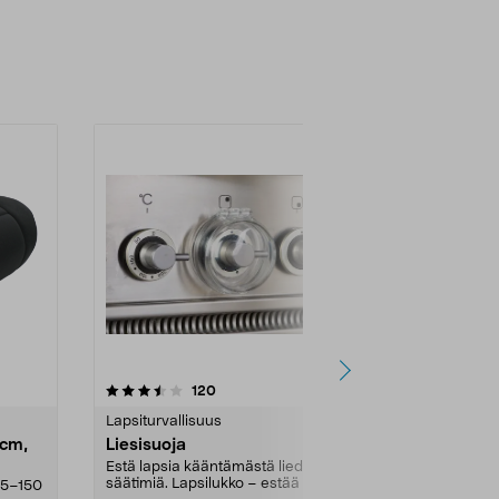
4.5 viidestä
arvostelut
4.5
120
2
tähdestä
tähdestä
Lapsiturvallisuus
Kuulosuojaim
 cm,
Liesisuoja
Lasten kuul
Estä lapsia kääntämästä lieden
Kevyet, hyvä 
säätimiä. Lapsilukko – estää lapsia
187 grammaa.
25–150