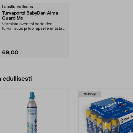
Lapsiturvallisuus
Turvaportti BabyDan Alma
Guard Me
Varmista oven tai portaiden
turvallisuus ja luo lapselle entistä
turvallisempi y...
69,00
Lisää ostoskoriin
 edullisesti
Multibuy