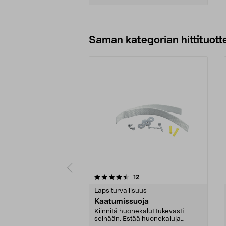
Lisää ostoskoriin
Saman kategorian hittituott
5 viidestä
4.5 viidestä
arvostelut
12
tähdestä
tähdestä
Lapsiturvallisuus
Kaatumissuoja
Kiinnitä huonekalut tukevasti
seinään. Estää huonekaluja