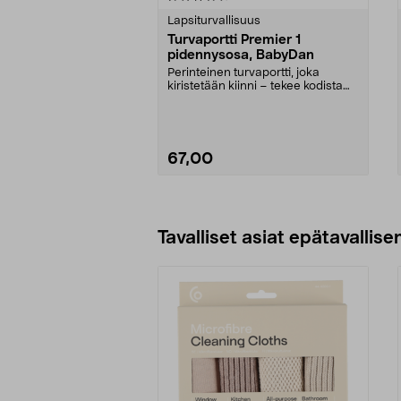
tähdestä
tähdestä
Lapsiturvallisuus
Turvaportti Premier 1
pidennysosa, BabyDan
Perinteinen turvaportti, joka
kiristetään kiinni – tekee kodista
turvallisemman ...
67,00
Lisää ostoskoriin
Tavalliset asiat epätavallisen