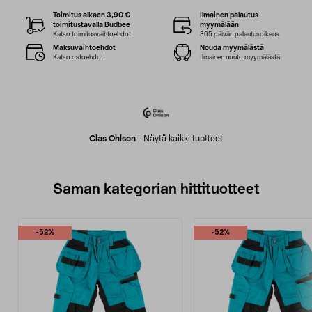
Toimitus alkaen 3,90 €
Ilmainen palautus
toimitustavalla Budbee
myymälään
Katso toimitusvaihtoehdot
365 päivän palautusoikeus
Maksuvaihtoehdot
Nouda myymälästä
Katso ostoehdot
Ilmainen nouto myymälästä
Clas Ohlson
-
Näytä kaikki tuotteet
Saman kategorian hittituotteet
-52%
-52%