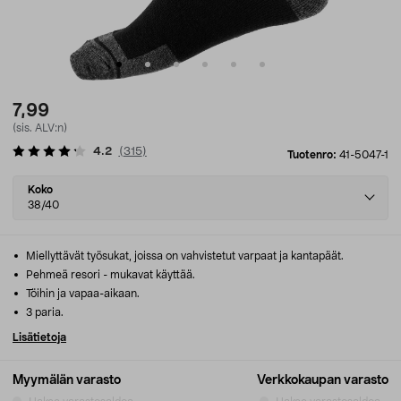
7,99
(sis. ALV:n)
4.2
(
315
)
Tuotenro:
41-5047-1
Select
Koko
variant
38/40
Miellyttävät työsukat, joissa on vahvistetut varpaat ja kantapäät.
Pehmeä resori - mukavat käyttää.
Töihin ja vapaa-aikaan.
3 paria.
Lisätietoja
Myymälän varasto
Verkkokaupan varasto