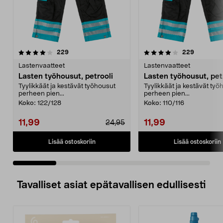
4.0 viidestä
arvostelut
4.0 viidestä
arvostelut
229
229
tähdestä
t
Lastenvaatteet
Lastenvaatteet
Lasten työhousut, petrooli
Lasten työhousut, pet
Tyylikkäät ja kestävät työhousut
Tyylikkäät ja kestävät työ
perheen pien...
perheen pien...
Koko:
122/128
Koko:
110/116
11,99
11,99
24,95
Lisää ostoskoriin
Lisää ostoskoriin
Tavalliset asiat epätavallisen edullisesti