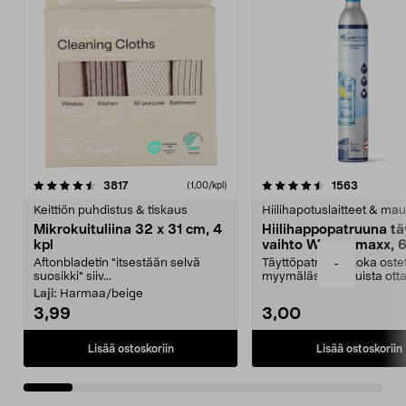
4.5viidestä
arvostelut
4.5viidestä
arvostelu
3817
1563
(1,00/kpl)
tähdestä
t
Keittiön puhdistus & tiskaus
Hiilihapotuslaitteet & mau
Mikrokuituliina 32 x 31 cm, 4
Hiilihappopatruuna tä
kpl
vaihto Wassermaxx, 6
Aftonbladetin "itsestään selvä
Täyttöpatruuna, joka ost
-
suosikki" siiv...
myymälästä – muista ott
patruuna mukaasi m...
Laji:
Harmaa/beige
3,99
3,00
Lisää ostoskoriin
Lisää ostoskoriin