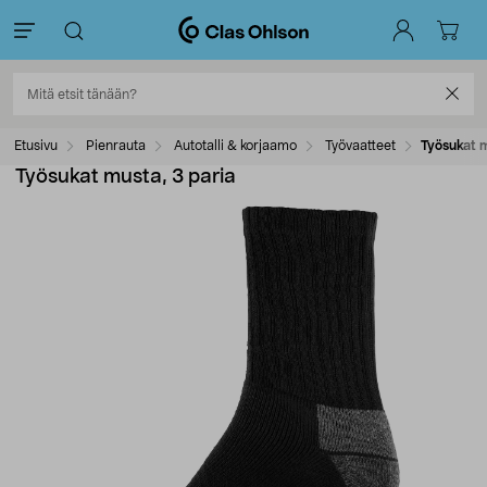
Etusivu
Pienrauta
Autotalli & korjaamo
Työvaatteet
Työsukat m
Työsukat musta, 3 paria