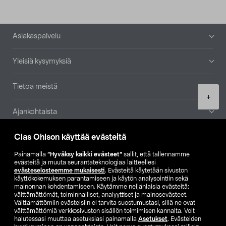
Alatunniste
Asiakaspalvelu
Yleisiä kysymyksiä
Tietoa meistä
Product
+
quantity
Ajankohtaista
Clas Ohlson käyttää evästeitä
Muut yrityksemme
Painamalla
”Hyväksy kaikki evästeet”
sallit, että tallennamme
Etsi myymälä
evästeitä ja muuta seurantateknologiaa laitteellesi
evästeselosteemme mukaisesti
. Evästeitä käytetään sivuston
käyttökokemuksen parantamiseen ja käytön analysointiin sekä
mainonnan kohdentamiseen. Käytämme neljänlaisia evästeitä:
SE
NO
FI
välttämättömät, toiminnalliset, analyyttiset ja mainosevästeet.
Välttämättömiin evästeisiin ei tarvita suostumustasi, sillä ne ovat
FI
SV
välttämättömiä verkkosivuston sisällön toimimisen kannalta. Voit
halutessasi muuttaa asetuksiasi painamalla
Asetukset
. Evästeiden