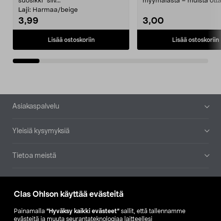
suosikki" siiv...
myymälästä – muista ott
patruuna mukaasi m...
Laji:
Harmaa/beige
3,99
3,00
Lisää ostoskoriin
Lisää ostoskoriin
Alatunniste
Asiakaspalvelu
Yleisiä kysymyksiä
Tietoa meistä
Ajankohtaista
Clas Ohlson käyttää evästeitä
Muut yrityksemme
Painamalla
”Hyväksy kaikki evästeet”
sallit, että tallennamme
evästeitä ja muuta seurantateknologiaa laitteellesi