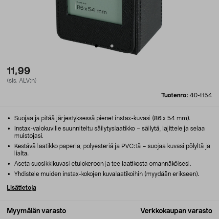
11,99
(sis. ALV:n)
Tuotenro:
40-1154
Suojaa ja pitää järjestyksessä pienet instax-kuvasi (86 x 54 mm).
Instax-valokuville suunniteltu säilytyslaatikko – säilytä, lajittele ja selaa
muistojasi.
Kestävä laatikko paperia, polyesteriä ja PVC:tä – suojaa kuvasi pölyltä ja
lialta.
Aseta suosikkikuvasi etulokeroon ja tee laatikosta omannäköisesi.
Yhdistele muiden instax-kokojen kuvalaatikoihin (myydään erikseen).
Lisätietoja
Myymälän varasto
Verkkokaupan varasto