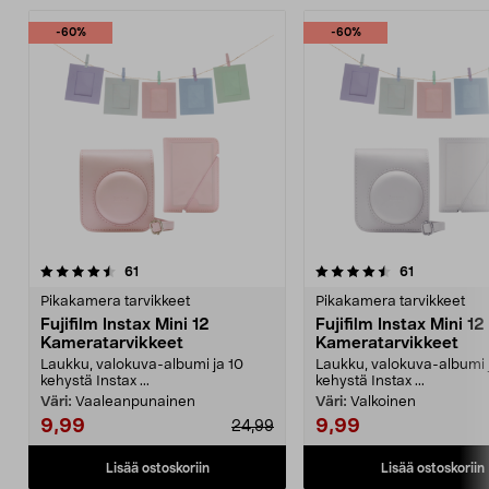
-60%
-60%
4.5 viidestä
arvostelut
4.5 viidestä
arvostelut
61
61
tähdestä
t
Pikakamera tarvikkeet
Pikakamera tarvikkeet
Fujifilm Instax Mini 12
Fujifilm Instax Mini 12
Kameratarvikkeet
Kameratarvikkeet
Laukku, valokuva-albumi ja 10
Laukku, valokuva-albumi 
kehystä Instax ...
kehystä Instax ...
Väri:
Vaaleanpunainen
Väri:
Valkoinen
9,99
9,99
24,99
Lisää ostoskoriin
Lisää ostoskoriin