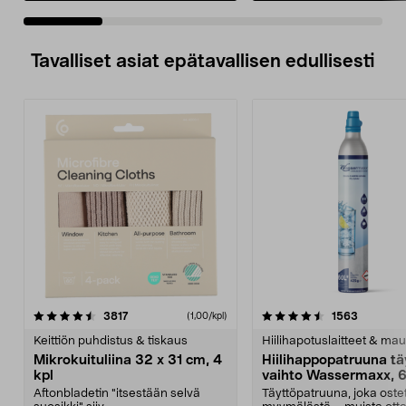
Tavalliset asiat epätavallisen edullisesti
4.5viidestä
arvostelut
4.5viidestä
arvostelu
3817
1563
(1,00/kpl)
tähdestä
t
Keittiön puhdistus & tiskaus
Hiilihapotuslaitteet & mau
Mikrokuituliina 32 x 31 cm, 4
Hiilihappopatruuna tä
kpl
vaihto Wassermaxx, 6
Aftonbladetin "itsestään selvä
Täyttöpatruuna, joka ost