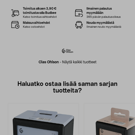
Toimitus alkaen 3,90 €
Ilmainen palautus
toimitustavalla Budbee
myymälään
Katso toimitusvaihtoehdot
365 päivän palautusoikeus
Maksuvaihtoehdot
Nouda myymälästä
Katso ostoehdot
Ilmainen nouto myymälästä
Clas Ohlson
-
Näytä kaikki tuotteet
Haluatko ostaa lisää saman sarjan
tuotteita?