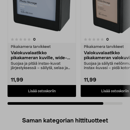
arvostelut
arvostelut
0
0
0.0 viidestä
tähdestä
Pikakamera tarvikkeet
Pikakamera tarvikkeet
Valokuvalaatikko
Valokuvalaatikko
pikakameran kuville, wide-
pikakameran valokuvil
koko
neliö
Suojaa ja pitää instax-kuvat
Suojaa ja säilytä neliönm
järjestyksessä – säilytä, selaa ja
instax-kuvasi – pidä koton
lajittele. Insta...
mukaan. Va...
11,99
11,99
Lisää ostoskoriin
Lisää ostoskoriin
Saman kategorian hittituotteet