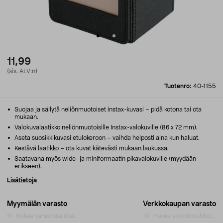
11,99
(sis. ALV:n)
Tuotenro:
40-1155
Suojaa ja säilytä neliönmuotoiset instax-kuvasi – pidä kotona tai ota
mukaan.
Valokuvalaatikko neliönmuotoisille Instax-valokuville (86 x 72 mm).
Aseta suosikkikuvasi etulokeroon – vaihda helposti aina kun haluat.
Kestävä laatikko – ota kuvat kätevästi mukaan laukussa.
Saatavana myös wide- ja miniformaatin pikavalokuville (myydään
erikseen).
Lisätietoja
Myymälän varasto
Verkkokaupan varasto
Hakee varastosaldoa...
Hakee varastosaldoa...