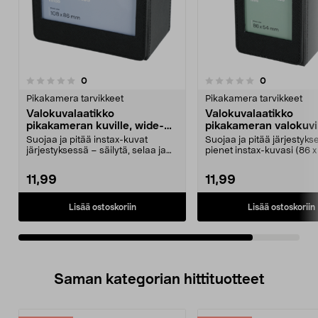
arvostelut
arvostelut
0
0
0.0 viidestä
tähdestä
Pikakamera tarvikkeet
Pikakamera tarvikkeet
Valokuvalaatikko
Valokuvalaatikko
pikakameran kuville, wide-
pikakameran valokuvil
koko
minikoko
Suojaa ja pitää instax-kuvat
Suojaa ja pitää järjestyks
järjestyksessä – säilytä, selaa ja
pienet instax-kuvasi (86 
lajittele. Insta...
Instax-valokuv...
11,99
11,99
Lisää ostoskoriin
Lisää ostoskoriin
Saman kategorian hittituotteet