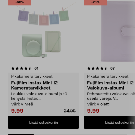
-60%
-23%
4.5 viidestä
arvostelut
4.5 viidestä
arvostelut
61
67
tähdestä
t
Pikakamera tarvikkeet
Pikakamera tarvikkeet
Fujifilm Instax Mini 12
Fujifilm Instax Mini 12
Kameratarvikkeet
Valokuva-albumi
Laukku, valokuva-albumi ja 10
Pehmustettu valokuva-al
kehystä Instax ...
useita värejä. V...
Väri:
Vihreä
Väri:
Violetti
9,99
9,99
24,99
Lisää ostoskoriin
Lisää ostoskoriin