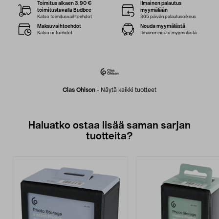
Toimitus alkaen 3,90 €
Ilmainen palautus
toimitustavalla Budbee
myymälään
Katso toimitusvaihtoehdot
365 päivän palautusoikeus
Maksuvaihtoehdot
Nouda myymälästä
Katso ostoehdot
Ilmainen nouto myymälästä
Clas Ohlson
-
Näytä kaikki tuotteet
Haluatko ostaa lisää saman sarjan
tuotteita?