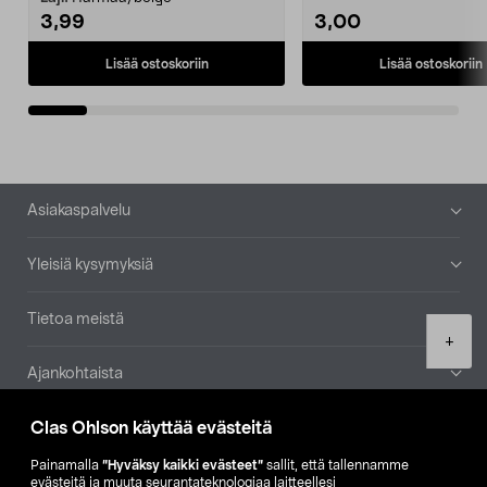
3,99
3,00
Lisää ostoskoriin
Lisää ostoskoriin
Alatunniste
Asiakaspalvelu
Yleisiä kysymyksiä
Tietoa meistä
Product
+
quantity
Ajankohtaista
Clas Ohlson käyttää evästeitä
Muut yrityksemme
Painamalla
”Hyväksy kaikki evästeet”
sallit, että tallennamme
Etsi myymälä
evästeitä ja muuta seurantateknologiaa laitteellesi