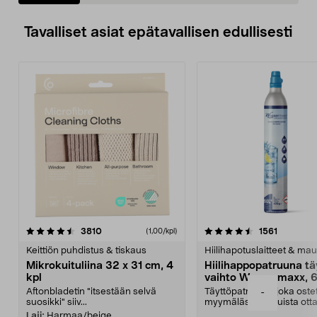
Tavalliset asiat epätavallisen edullisesti
4.5viidestä
arvostelut
4.5viidestä
arvostelu
3810
1561
(1,00/kpl)
tähdestä
t
Keittiön puhdistus & tiskaus
Hiilihapotuslaitteet & mau
Mikrokuituliina 32 x 31 cm, 4
Hiilihappopatruuna tä
kpl
vaihto Wassermaxx, 6
Aftonbladetin "itsestään selvä
Täyttöpatruuna, joka ost
-
suosikki" siiv...
myymälästä – muista ott
patruuna mukaasi m...
Laji:
Harmaa/beige