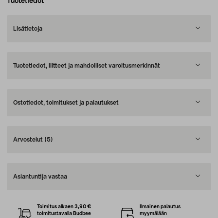
Tuotetiedot
Lisätietoja
Tuotetiedot, liitteet ja mahdolliset varoitusmerkinnät
Ostotiedot, toimitukset ja palautukset
Arvostelut
(5)
Asiantuntija vastaa
Toimitus alkaen 3,90 €
Ilmainen palautus
toimitustavalla Budbee
myymälään