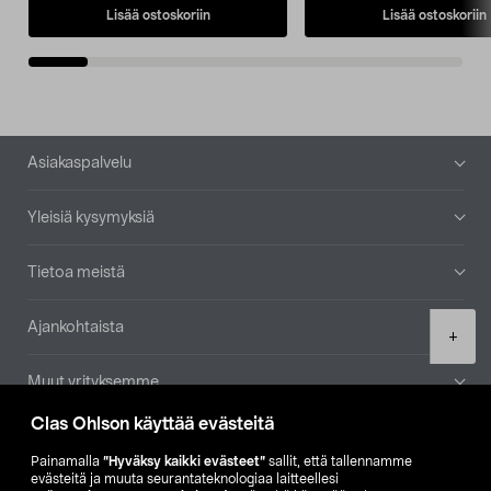
Lisää ostoskoriin
Lisää ostoskoriin
Alatunniste
Asiakaspalvelu
Yleisiä kysymyksiä
Tietoa meistä
Ajankohtaista
Product
+
quantity
Muut yrityksemme
Clas Ohlson käyttää evästeitä
Etsi myymälä
Painamalla
”Hyväksy kaikki evästeet”
sallit, että tallennamme
evästeitä ja muuta seurantateknologiaa laitteellesi