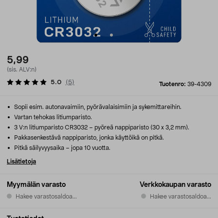
5,99
(sis. ALV:n)
5.0
(
5
)
Tuotenro:
39-4309
Sopii esim. autonavaimiin, pyörävalaisimiin ja sykemittareihin.
Vartan tehokas litiumparisto.
3 V:n litiumparisto CR3032 – pyöreä nappiparisto (30 x 3,2 mm).
Pakkasenkestävä nappiparisto, jonka käyttöikä on pitkä.
Pitkä säilyvyysaika – jopa 10 vuotta.
Lisätietoja
Myymälän varasto
Verkkokaupan varasto
Hakee varastosaldoa...
Hakee varastosaldoa...