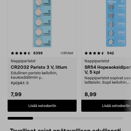
4.5 viidestä
arvostelut
4.5 viidestä
arvostelut
6399
542
(1,60/kpl)
tähdestä
t
Nappiparistot
Nappiparistot
CR2032 Paristo 3 V, litium
SR54 Hopeaoksidipari
V, 5 kpl
Edullinen paristo kelloihin,
kaukosäätimiin y...
Nappiparistot sopivat usei
laitteisiin. Sopii kelloihin,
Kpl/pkt:
5
avaimenperälamp...
7,99
8,99
Lisää ostoskoriin
Lisää ostoskoriin