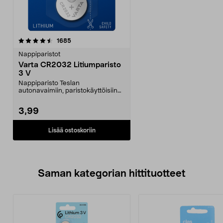
arvostelut
1685
Nappiparistot
Varta CR2032 Litiumparisto
3 V
Nappiparisto Teslan
autonavaimiin, paristokäyttöisiin
kynttilöihin, sekuntikello...
3,99
Lisää ostoskoriin
Saman kategorian hittituotteet