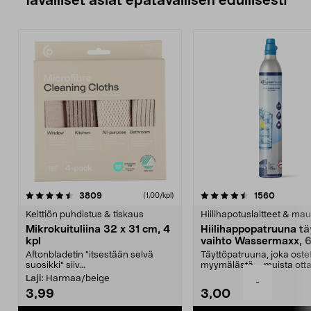
Tavalliset asiat epätavallisen edullisesti
4.5viidestä
arvostelut
4.5viidestä
arvostel
3809
1560
(1,00/kpl)
tähdestä
t
Keittiön puhdistus & tiskaus
Hiilihapotuslaitteet & mau
Mikrokuituliina 32 x 31 cm, 4
Hiilihappopatruuna tä
kpl
vaihto Wassermaxx, 6
Aftonbladetin "itsestään selvä
Täyttöpatruuna, joka ost
suosikki" siiv...
myymälästä – muista ott
patruuna mukaasi m...
Laji:
Harmaa/beige
-
3,99
3,00