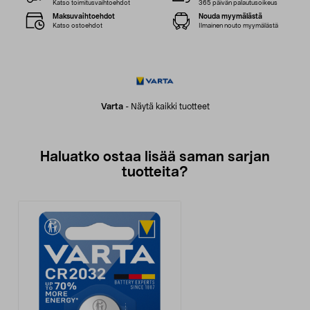
Katso toimitusvaihtoehdot
365 päivän palautusoikeus
Maksuvaihtoehdot
Nouda myymälästä
Katso ostoehdot
Ilmainen nouto myymälästä
Varta
-
Näytä kaikki tuotteet
Haluatko ostaa lisää saman sarjan
tuotteita?