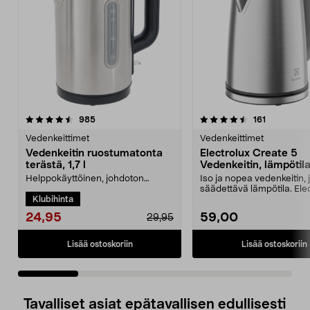
4.5 viidestä
arvostelut
4.5 viidestä
arvostelut
985
161
tähdestä
t
Vedenkeittimet
Vedenkeittimet
Vedenkeitin ruostumatonta
Electrolux Create 5
terästä, 1,7 l
Vedenkeitin, lämpötil
1,7 l
Helppokäyttöinen, johdoton
Iso ja nopea vedenkeitin,
kannu, jossa vesimäärän näyttö.
säädettävä lämpötila. Ele
Klubihinta
Vedenkeitin ruostumat...
Create 5 – k...
24,95
59,00
29,95
Lisää ostoskoriin
Lisää ostoskoriin
Tavalliset asiat epätavallisen edullisesti