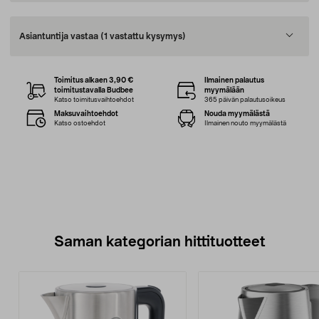
Asiantuntija vastaa
(1 vastattu kysymys)
Toimitus alkaen 3,90 €
Ilmainen palautus
toimitustavalla Budbee
myymälään
Katso toimitusvaihtoehdot
365 päivän palautusoikeus
Maksuvaihtoehdot
Nouda myymälästä
Katso ostoehdot
Ilmainen nouto myymälästä
Saman kategorian hittituotteet