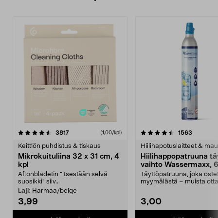
4.5viidestä
arvostelut
4.5viidestä
arvostelu
3817
1563
(1,00/kpl)
tähdestä
t
Keittiön puhdistus & tiskaus
Hiilihapotuslaitteet & mau
Mikrokuituliina 32 x 31 cm, 4
Hiilihappopatruuna tä
kpl
vaihto Wassermaxx, 6
Aftonbladetin "itsestään selvä
Täyttöpatruuna, joka ost
suosikki" siiv...
myymälästä – muista ott
patruuna mukaasi m...
Laji:
Harmaa/beige
3,99
3,00