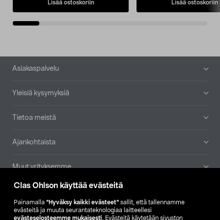
Lisää ostoskoriin
Lisää ostoskoriin
Alatunniste
Asiakaspalvelu
Yleisiä kysymyksiä
Tietoa meistä
Ajankohtaista
Muut yrityksemme
Clas Ohlson käyttää evästeitä
Etsi myymälä
Painamalla
”Hyväksy kaikki evästeet”
sallit, että tallennamme
evästeitä ja muuta seurantateknologiaa laitteellesi
SE
NO
FI
evästeselosteemme mukaisesti
. Evästeitä käytetään sivuston