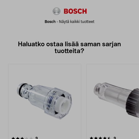
Bosch
-
Näytä kaikki tuotteet
Haluatko ostaa lisää saman sarjan
tuotteita?
4.5viidestä
arvostelut
4.5viidestä
arvostelut
9
9