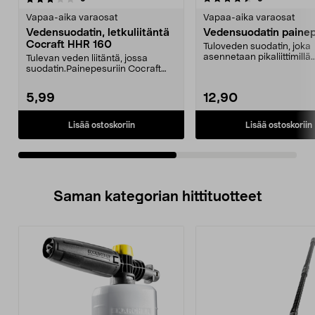
tähdestä
t
Vapaa-aika varaosat
Vapaa-aika varaosat
Vedensuodatin, letkuliitäntä
Vedensuodatin painep
Cocraft HHR 160
Tuloveden suodatin, joka
asennetaan pikaliittimillä
Tulevan veden liitäntä, jossa
(myydään erikseen). Pestä
suodatin.Painepesuriin Cocraft
HHR 160:41-2850, YL...
5,99
12,90
Lisää ostoskoriin
Lisää ostoskoriin
Saman kategorian hittituotteet