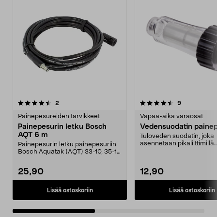
4.5viidestä
arvostelut
4.5viidestä
arvostelut
2
9
tähdestä
t
Painepesureiden tarvikkeet
Vapaa-aika varaosat
Painepesurin letku Bosch
Vedensuodatin painep
AQT 6 m
Tuloveden suodatin, joka
asennetaan pikaliittimillä
Painepesurin letku painepesuriin
(myydään erikseen). Pestä
Bosch Aquatak (AQT) 33-10, 35-12
ja 37-13 ym.
25,90
12,90
Lisää ostoskoriin
Lisää ostoskoriin