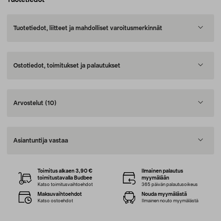
Tuotetiedot
Tuotetiedot, liitteet ja mahdolliset varoitusmerkinnät
Ostotiedot, toimitukset ja palautukset
Arvostelut
(10)
Asiantuntija vastaa
Toimitus alkaen 3,90 €
Ilmainen palautus
toimitustavalla Budbee
myymälään
Katso toimitusvaihtoehdot
365 päivän palautusoikeus
Maksuvaihtoehdot
Nouda myymälästä
Katso ostoehdot
Ilmainen nouto myymälästä