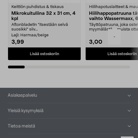
tähdestä
t
Keittiön puhdistus & tiskaus
Hiilihapotuslaitteet & mau
Mikrokuituliina 32 x 31 cm, 4
Hiilihappopatruuna tä
kpl
vaihto Wassermaxx, 6
Aftonbladetin "itsestään selvä
Täyttöpatruuna, joka ost
suosikki" siiv...
myymälästä – muista ott
patruuna mukaasi m...
Laji:
Harmaa/beige
-
3,99
3,00
Lisää ostoskoriin
Lisää ostoskoriin
Alatunniste
Asiakaspalvelu
Yleisiä kysymyksiä
Tietoa meistä