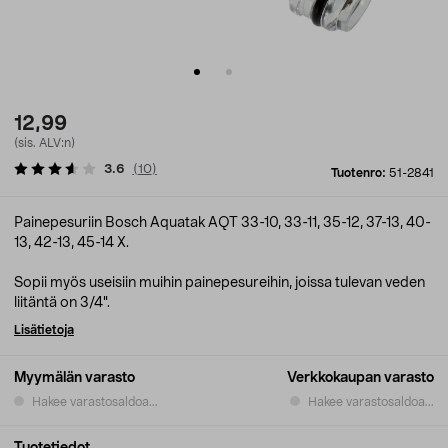
12,99
(sis. ALV:n)
3.6
(
10
)
Tuotenro:
51-2841
Painepesuriin Bosch Aquatak AQT 33-10, 33-11, 35-12, 37-13, 40-
13, 42-13, 45-14 X.
Sopii myös useisiin muihin painepesureihin, joissa tulevan veden
liitäntä on 3/4".
Lisätietoja
Myymälän varasto
Verkkokaupan varasto
Hakee varastosaldoa...
Hakee varastosaldoa...