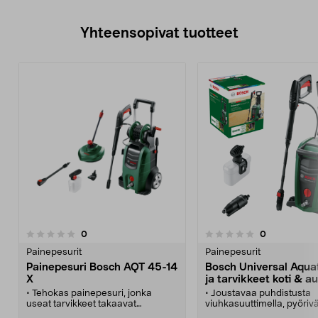
Yhteensopivat tuotteet
arvostelut
arvostelut
0
0
0.0 viidestä
0.0 viidestä
tähdestä
t
Painepesurit
Painepesurit
Painepesuri Bosch AQT 45-14
Bosch Universal Aqua
X
ja tarvikkeet koti & a
• Tehokas painepesuri, jonka
• Joustavaa puhdistusta
useat tarvikkeet takaavat
viuhkasuuttimella, pyörivä
täydellisen lopputuloksen.
suuttimella ja kapealla