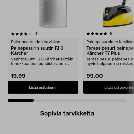
5.0 viidestä
arvostelut
4.5 viidestä
arvostelut
111
9
tähdestä
t
Painepesureiden tarvikkeet
Painepesureiden tarvikke
Painepesurin suutin FJ 6
Terassipesuri painepe
Kärcher
Kärcher T7 Plus
Vaahtosuutin FJ 6 Kärcher erittäin
Terassipesuri painepesuri
tehokkaaseen puhdistukseen.
hyvin helppoon ja roiske
Painepesurin suut...
painepesuun. ...
19,99
99,00
Lisää ostoskoriin
Lisää ostoskoriin
Sopivia tarvikkeita