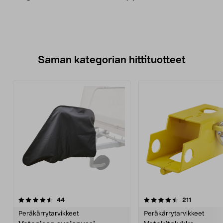
Saman kategorian hittituotteet
4.5 viidestä
arvostelut
4.5 viidestä
arvostelut
44
211
tähdestä
t
Peräkärrytarvikkeet
Peräkärrytarvikkeet