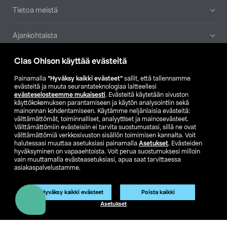
Tietoa meistä
Ajankohtaista
Clas Ohlson käyttää evästeitä
Muut yrityksemme
Painamalla
”Hyväksy kaikki evästeet”
sallit, että tallennamme
Etsi myymälä
evästeitä ja muuta seurantateknologiaa laitteellesi
evästeselosteemme mukaisesti
. Evästeitä käytetään sivuston
käyttökokemuksen parantamiseen ja käytön analysointiin sekä
mainonnan kohdentamiseen. Käytämme neljänlaisia evästeitä:
SE
NO
FI
välttämättömät, toiminnalliset, analyyttiset ja mainosevästeet.
Välttämättömiin evästeisiin ei tarvita suostumustasi, sillä ne ovat
FI
SV
välttämättömiä verkkosivuston sisällön toimimisen kannalta. Voit
halutessasi muuttaa asetuksiasi painamalla
Asetukset
. Evästeiden
hyväksyminen on vapaaehtoista. Voit perua suostumuksesi milloin
vain muuttamalla evästeasetuksiasi, apua saat tarvittaessa
asiakaspalvelustamme.
Hyväksy kaikki evästeet
Poista kaikki
Club Clas
Ostoehdot
Tietosuojaseloste
Asetukset
Näytä hinnat ilman ALV:a