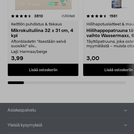
4.5viidestä
arvostelut
4.5viidestä
arvostelu
3810
1561
(1,00/kpl)
tähdestä
t
Keittiön puhdistus & tiskaus
Hiilihapotuslaitteet & mau
Mikrokuituliina 32 x 31 cm, 4
Hiilihappopatruuna tä
kpl
vaihto Wassermaxx, 6
Aftonbladetin "itsestään selvä
Täyttöpatruuna, joka ost
suosikki" siiv...
myymälästä – muista ott
patruuna mukaasi m...
Laji:
Harmaa/beige
3,99
3,00
Lisää ostoskoriin
Lisää ostoskoriin
Alatunniste
Asiakaspalvelu
Yleisiä kysymyksiä