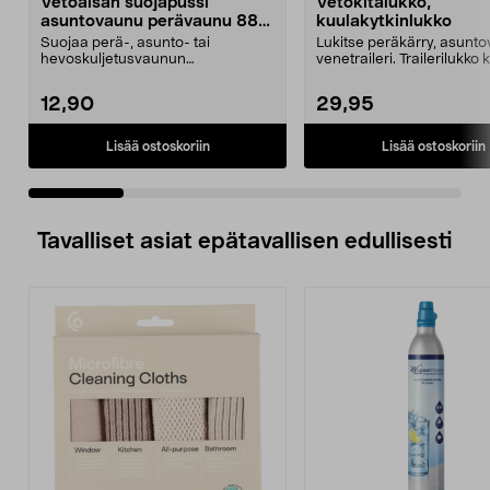
Vetoaisan suojapussi
Vetokitalukko,
asuntovaunu perävaunu 88 x
kuulakytkinlukko
63 cm
Suojaa perä-, asunto- tai
Lukitse peräkärry, asunto
hevoskuljetusvaunun
venetraileri. Trailerilukko 
vetolaitteisto. Suojapussi suojaa ...
tai ky...
12,90
29,95
Lisää ostoskoriin
Lisää ostoskoriin
Tavalliset asiat epätavallisen edullisesti