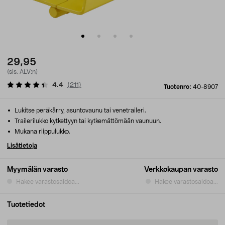
29,95
(sis. ALV:n)
4.4
(
211
)
Tuotenro:
40-8907
Lukitse peräkärry, asuntovaunu tai venetraileri.
Trailerilukko kytkettyyn tai kytkemättömään vaunuun.
Mukana riippulukko.
Lisätietoja
Myymälän varasto
Verkkokaupan varasto
Hakee varastosaldoa...
Hakee varastosaldoa...
Tuotetiedot