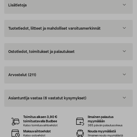
Lisätietoja
Tuotetiedot, liitteet ja mahdolliset varoitusmerkinnät
Ostotiedot, toimitukset ja palautukset
Arvostelut
(211)
Asiantuntija vastaa
(6 vastatut kysymykset)
Toimitus alkaen 3,90 €
Ilmainen palautus
toimitustavalla Budbee
myymälään
Katso toimitusvaihtoehdot
365 päivän palautusoikeus
Maksuvaihtoehdot
Nouda myymälästä
Katso ostoehdot
Ilmainen nouto myymälästä