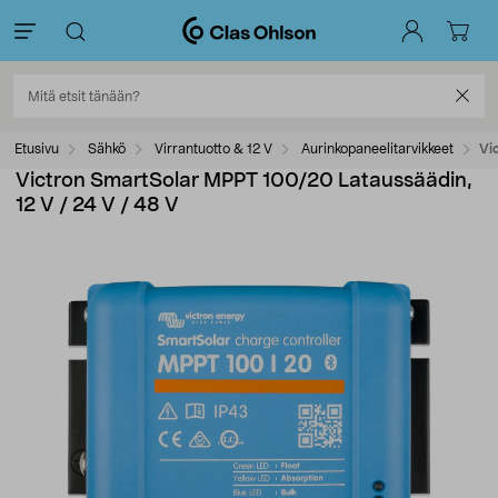
Etusivu
Sähkö
Virrantuotto & 12 V
Aurinkopaneelitarvikkeet
Vi
Victron SmartSolar MPPT 100/20 Lataussäädin,
12 V / 24 V / 48 V