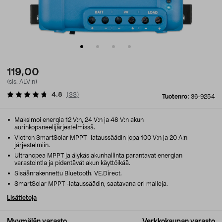
119,00
(sis. ALV:n)
4.8
(
33
)
Tuotenro:
36-9254
Maksimoi energia 12 V:n, 24 V:n ja 48 V:n akun
aurinkopaneelijärjestelmissä.
Victron SmartSolar MPPT -lataussäädin jopa 100 V:n ja 20 A:n
järjestelmiin.
Ultranopea MPPT ja älykäs akunhallinta parantavat energian
varastointia ja pidentävät akun käyttöikää.
Sisäänrakennettu Bluetooth. VE.Direct.
SmartSolar MPPT -lataussäädin, saatavana eri malleja.
Lisätietoja
Myymälän varasto
Verkkokaupan varasto