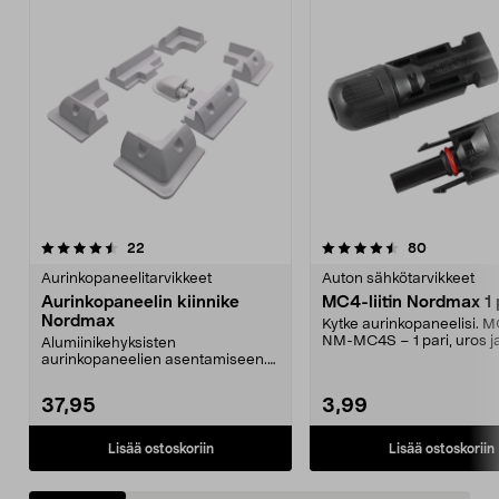
4.5 viidestä
arvostelut
4.5 viidestä
arvostelut
22
80
tähdestä
t
Aurinkopaneelitarvikkeet
Auton sähkötarvikkeet
Aurinkopaneelin kiinnike
MC4-liitin Nordmax 1 
Nordmax
Kytke aurinkopaneelisi. MC
NM-MC4S – 1 pari, uros j
Alumiinikehyksisten
Liitin sopi...
aurinkopaneelien asentamiseen.
Täydellinen asennussarja, jos...
37,95
3,99
Lisää ostoskoriin
Lisää ostoskoriin