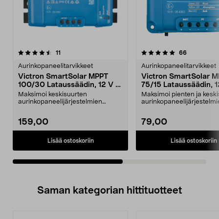
5.0viidestä
arvostelut
5.0viidestä
arvostelut
11
66
tähdestä
t
Aurinkopaneelitarvikkeet
Aurinkopaneelitarvikkeet
Victron SmartSolar MPPT
Victron SmartSolar 
100/30 Lataussäädin, 12 V /
75/15 Lataussäädin, 1
24 V
24 V
Maksimoi keskisuurten
Maksimoi pienten ja kesk
aurinkopaneelijärjestelmien
aurinkopaneelijärjestelm
energian keräys – myös vaihtel...
energian keräys. Vi...
159,00
79,00
Lisää ostoskoriin
Lisää ostoskoriin
Saman kategorian hittituotteet