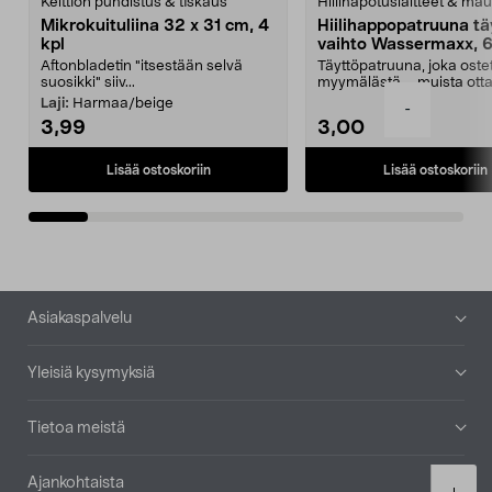
Keittiön puhdistus & tiskaus
Hiilihapotuslaitteet & mau
Mikrokuituliina 32 x 31 cm, 4
Hiilihappopatruuna tä
kpl
vaihto Wassermaxx, 6
Aftonbladetin "itsestään selvä
Täyttöpatruuna, joka ost
suosikki" siiv...
myymälästä – muista ott
patruuna mukaasi m...
Laji:
Harmaa/beige
-
3,99
3,00
Lisää ostoskoriin
Lisää ostoskoriin
Alatunniste
Asiakaspalvelu
Yleisiä kysymyksiä
Tietoa meistä
Ajankohtaista
Product
+