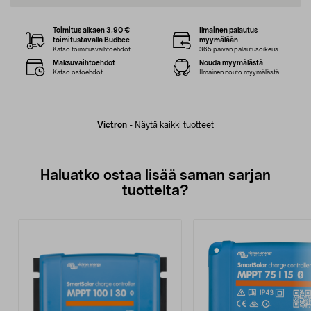
Toimitus alkaen 3,90 €
Ilmainen palautus
toimitustavalla Budbee
myymälään
Katso toimitusvaihtoehdot
365 päivän palautusoikeus
Maksuvaihtoehdot
Nouda myymälästä
Katso ostoehdot
Ilmainen nouto myymälästä
Victron
-
Näytä kaikki tuotteet
Haluatko ostaa lisää saman sarjan
tuotteita?