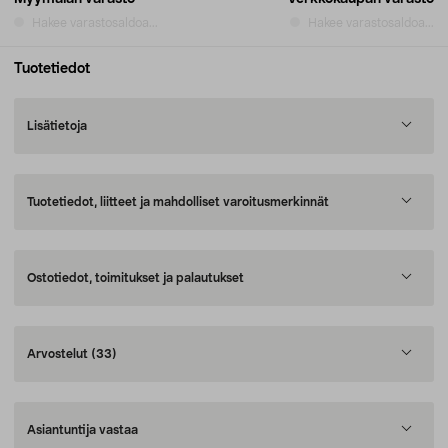
Hakee varastosaldoa...
Hakee varastosaldoa...
Tuotetiedot
Lisätietoja
Tuotetiedot, liitteet ja mahdolliset varoitusmerkinnät
Ostotiedot, toimitukset ja palautukset
Arvostelut
(33)
Asiantuntija vastaa