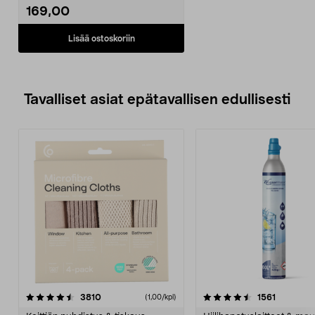
on s...
169,00
Lisää ostoskoriin
Tavalliset asiat epätavallisen edullisesti
4.5viidestä
arvostelut
4.5viidestä
arvostelu
3810
1561
(1,00/kpl)
tähdestä
t