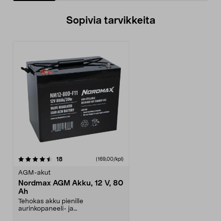
Sopivia tarvikkeita
arvostelut
18
(169,00/kpl)
AGM-akut
Nordmax AGM Akku, 12 V, 80
Ah
Tehokas akku pienille
aurinkopaneeli- ja
tuulivoimalaitteistoille. AGM-akku