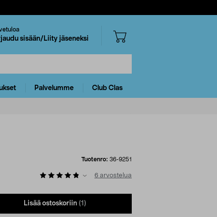
vetuloa
rjaudu sisään/Liity jäseneksi
ukset
Palvelumme
Club Clas
Tuotenro:
36-9251
6
arvostelua
Lisää ostoskoriin
(1)