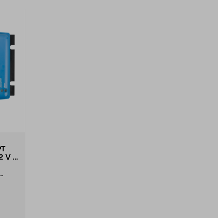
PT
2 V /
el...