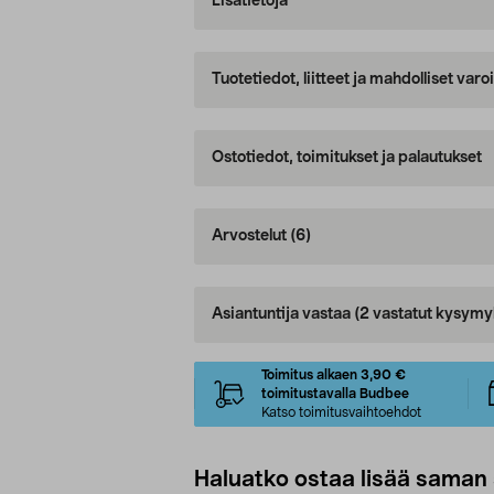
Lisätietoja
Tuotetiedot, liitteet ja mahdolliset var
Ostotiedot, toimitukset ja palautukset
Arvostelut
(6)
Asiantuntija vastaa
(2 vastatut kysymy
Toimitus alkaen 3,90 €
toimitustavalla Budbee
Katso toimitusvaihtoehdot
Haluatko ostaa lisää saman 