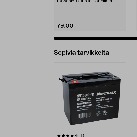
ruohonleikkurin tai puhelimen
akulle. Telwin Drive Min...
79,00
Sopivia tarvikkeita
5viidestä
arvostelut
18