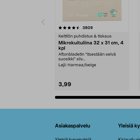
5viidestä
4.5viidestä
arvostelut
3809
tähdestä
tähdestä
Keittiön puhdistus & tiskaus
Mikrokuituliina 32 x 31 cm, 4
kpl
Aftonbladetin "itsestään selvä
suosikki" siiv...
Laji:
Harmaa/beige
3,99
Lisää ostoskoriin
Alatunniste
Asiakaspalvelu
Yleisiä k
Yleisiä kysymyksiä
Kirjaudu s