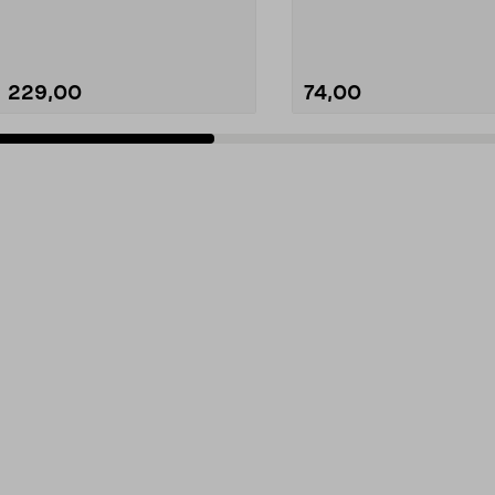
ei ole internet-yht...
moottoripyörien akuille. 7-por
229,00
74,00