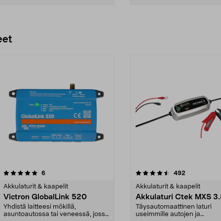
Lisää ostoskoriin
Lisää ostoskoriin
eet
4.5 viidestä
arvostelut
5.0 viidestä
arvostelut
6
492
tähdestä
Akkulaturit & kaapelit
Akkulaturit & kaapelit
Victron GlobalLink 520
Akkulaturi Ctek MXS 3
Yhdistä laitteesi mökillä,
Täysautomaattinen laturi
asuntoautossa tai veneessä, jossa
useimmille autojen ja