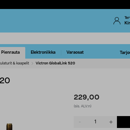
Ter
Ki
Pienrauta
Elektroniikka
Varaosat
Tarjo
ulaturit & kaapelit
Victron GlobalLink 520
520
229,00
(sis. ALV:n)
Product
quantity