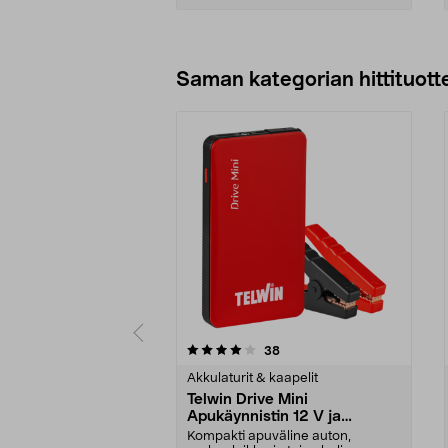
Lisää ostoskoriin
Saman kategorian hittituott
0 viidestä
5.0 viidestä
arvostelut
38
tähdestä
tähdestä
Akkulaturit & kaapelit
Telwin Drive Mini
Apukäynnistin 12 V ja
varavirtalähde
Kompakti apuväline auton,