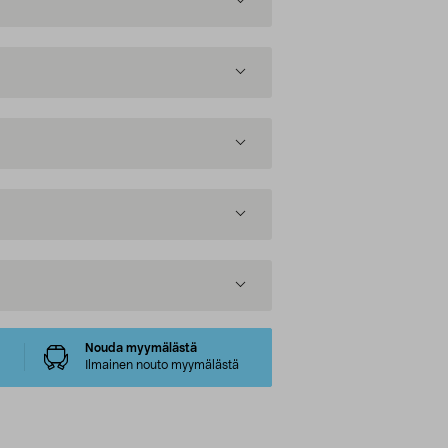
Nouda myymälästä
Ilmainen nouto myymälästä