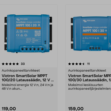
4.5viidestä
arvostelut
arvostelut
33
11
tähdestä
Aurinkopaneelitarvikkeet
Aurinkopaneelitarvikkeet
Victron SmartSolar MPPT
Victron SmartSolar MP
100/20 Lataussäädin, 12 V /
100/30 Lataussäädin, 1
24 V / 48 V
24 V
Maksimoi energia 12 V:n, 24 V:n ja
Maksimoi keskisuurten
48 V:n akun
aurinkopaneelijärjestelmien
aurinkopaneelijärjestelmissä. Vic...
energian keräys – myös vaiht
119,00
159,00