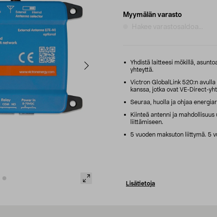
Myymälän varasto
Hakee varastosaldoa...
Yhdistä laitteesi mökillä, asunto
yhteyttä.
Victron GlobalLink 520:n avulla
kanssa, jotka ovat VE-Direct-yh
Seuraa, huolla ja ohjaa energiarat
Kiinteä antenni ja mahdollisuus
liittämiseen.
5 vuoden maksuton liittymä. 5 v
Lisätietoja