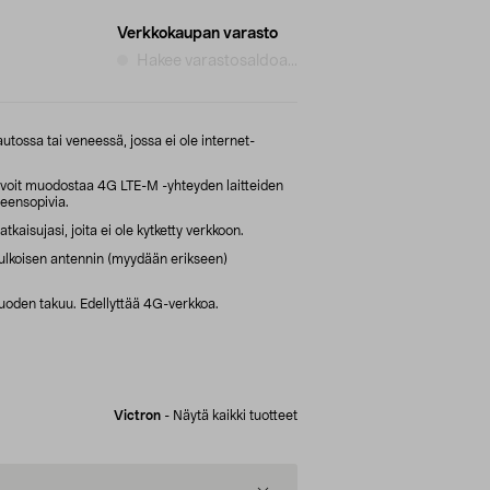
Verkkokaupan varasto
Hakee varastosaldoa...
autossa tai veneessä, jossa ei ole internet-
 voit muodostaa 4G LTE-M -yhteyden laitteiden
teensopivia.
kaisujasi, joita ei ole kytketty verkkoon.
 ulkoisen antennin (myydään erikseen)
uoden takuu. Edellyttää 4G-verkkoa.
Victron
-
Näytä kaikki tuotteet