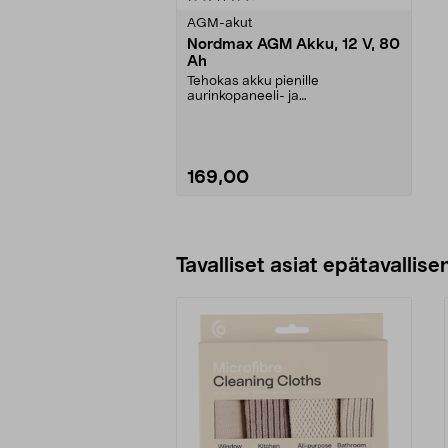
tähdestä
AGM-akut
Nordmax AGM Akku, 12 V, 80
Ah
Tehokas akku pienille
aurinkopaneeli- ja
tuulivoimalaitteistoille. AGM-akku
on s...
169,00
Lisää ostoskoriin
Tavalliset asiat epätavallisen