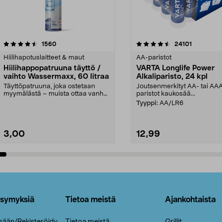
4.5viidestä
arvostelut
4.5viidestä
arvostelut
1560
24101
tähdestä
Hiilihapotuslaitteet & maut
AA-paristot
Hiilihappopatruuna täyttö /
VARTA Longlife Power
vaihto Wassermaxx, 60 litraa
Alkaliparisto, 24 kpl
Täyttöpatruuna, joka ostetaan
Joutsenmerkityt AA- tai AA
myymälästä – muista ottaa vanha
paristot kaukosää...
patruuna mukaasi m...
Tyyppi:
AA/LR6
3,00
12,99
Lisää ostoskoriin
Lisää ostoskoriin
ysymyksiä
Tietoa meistä
Ajankohtaista
isään/Rekisteröidy
Tietoa meistä
Grillit