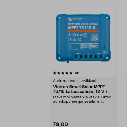
0viidestä
5.0viidestä
arvostelut
66
tähdestä
tähdestä
Aurinkopaneelitarvikkeet
Victron SmartSolar MPPT
75/15 Lataussäädin, 12 V /
24 V
Maksimoi pienten ja keskisuurtan
aurinkopaneelijärjestelmien
energian keräys. Vi...
79,00