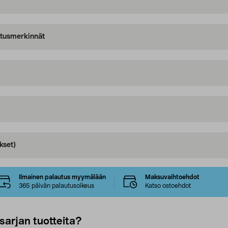
oitusmerkinnät
kset)
Ilmainen palautus myymälään
Maksuvaihtoehdot
365 päivän palautusoikeus
Katso ostoehdot
sarjan tuotteita?