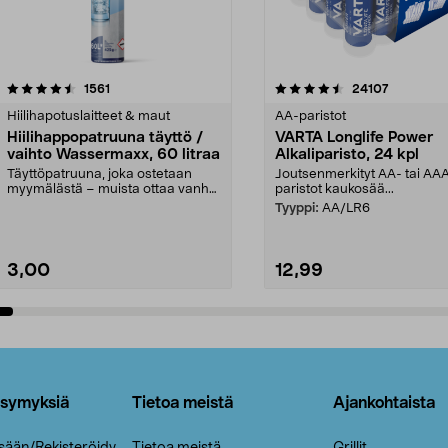
4.5viidestä
arvostelut
4.5viidestä
arvostelut
1561
24107
tähdestä
Hiilihapotuslaitteet & maut
AA-paristot
Hiilihappopatruuna täyttö /
VARTA Longlife Power
vaihto Wassermaxx, 60 litraa
Alkaliparisto, 24 kpl
Täyttöpatruuna, joka ostetaan
Joutsenmerkityt AA- tai AA
myymälästä – muista ottaa vanha
paristot kaukosää...
patruuna mukaasi m...
Tyyppi:
AA/LR6
3,00
12,99
Lisää ostoskoriin
Lisää ostoskoriin
ysymyksiä
Tietoa meistä
Ajankohtaista
isään/Rekisteröidy
Tietoa meistä
Grillit