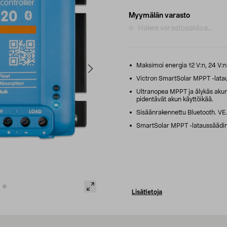
Myymälän varasto
Hakee varastosaldoa...
Maksimoi energia 12 V:n, 24 V:n 
Victron SmartSolar MPPT -lataus
Ultranopea MPPT ja älykäs akunh
pidentävät akun käyttöikää.
Sisäänrakennettu Bluetooth. VE.
SmartSolar MPPT -lataussäädin,
Lisätietoja