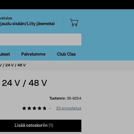
vetuloa
rjaudu sisään/Liity jäseneksi
ukset
Palvelumme
Club Clas
 / 24 V / 48 V
 24 V / 48 V
Tuotenro:
36-9254
33
arvostelua
Lisää ostoskoriin
(1)