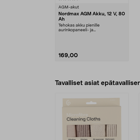
tähdestä
AGM-akut
Nordmax AGM Akku, 12 V, 80
Ah
Tehokas akku pienille
aurinkopaneeli- ja
tuulivoimalaitteistoille. AGM-akku
on s...
169,00
Lisää ostoskoriin
Tavalliset asiat epätavallisen