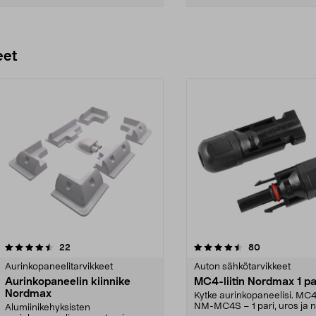
Lisää ostoskoriin
Lisää ostoskoriin
eet
4.5 viidestä
arvostelut
4.5 viidestä
arvostelut
22
80
tähdestä
Aurinkopaneelitarvikkeet
Auton sähkötarvikkeet
Aurinkopaneelin kiinnike
MC4-liitin Nordmax 1 pa
Nordmax
Kytke aurinkopaneelisi. MC4-
NM-MC4S – 1 pari, uros ja 
Alumiinikehyksisten