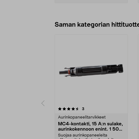
Lisää ostoskoriin
Saman kategorian hittituott
5 viidestä
4.5 viidestä
arvostelut
3
tähdestä
tähdestä
Aurinkopaneelitarvikkeet
MC4-kontakti, 15 A:n sulake,
aurinkokennoon enint. 1 500
V DC
Suojaa aurinkopaneeleita