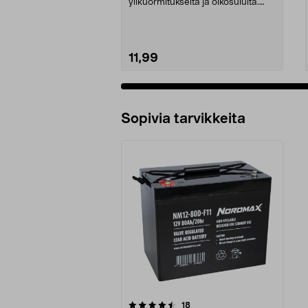
ylikuormitukselta ja oikosululta.
MC4-yhteensopiva liit...
11,99
Sopivia tarvikkeita
5viidestä
arvostelut
18