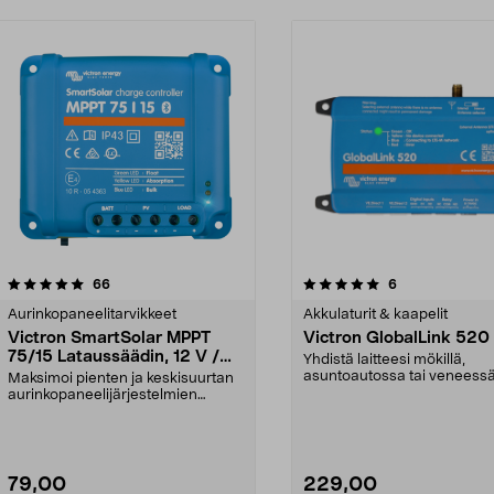
5.0viidestä
arvostelut
arvostelut
66
6
tähdestä
Aurinkopaneelitarvikkeet
Akkulaturit & kaapelit
Victron SmartSolar MPPT
Victron GlobalLink 520
75/15 Lataussäädin, 12 V /
Yhdistä laitteesi mökillä,
24 V
asuntoautossa tai veneessä
Maksimoi pienten ja keskisuurtan
ei ole internet-yht...
aurinkopaneelijärjestelmien
energian keräys. Vi...
79,00
229,00