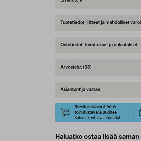
Lisätietoja
Tuotetiedot, liitteet ja mahdolliset var
Ostotiedot, toimitukset ja palautukset
Arvostelut
(33)
Asiantuntija vastaa
Toimitus alkaen 3,90 €
toimitustavalla Budbee
Katso toimitusvaihtoehdot
Haluatko ostaa lisää saman 