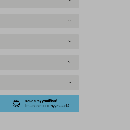
Nouda myymälästä
Ilmainen nouto myymälästä