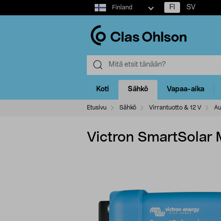
Select
FI
SV
Finland
market
Koti
Sähkö
Vapaa-aika
Etusivu
Sähkö
Virrantuotto & 12 V
Au
Victron SmartSolar 