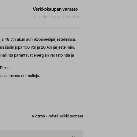
Verkkokaupan varasto
Hakee varastosaldoa...
ja 48 V:n akun aurinkopaneelijärjestelmissä.
säädin jopa 100 V:n ja 20 A:n järjestelmiin.
allinta parantavat energian varastointia ja
Direct.
 saatavana eri malleja.
Victron
-
Näytä kaikki tuotteet