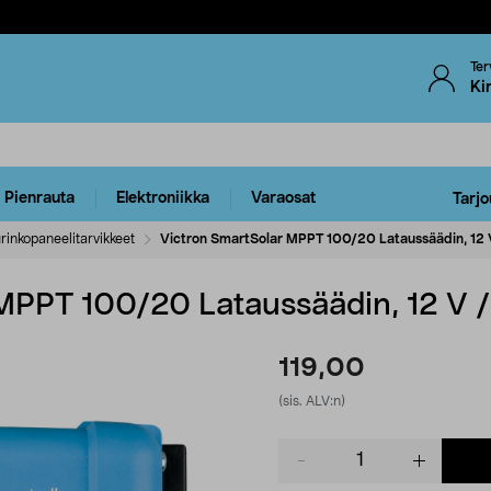
Ter
Ki
Pienrauta
Elektroniikka
Varaosat
Tarjo
rinkopaneelitarvikkeet
Victron SmartSolar MPPT 100/20 Lataussäädin, 12 V
MPPT 100/20 Lataussäädin, 12 V /
119,00
(sis. ALV:n)
Product
quantity