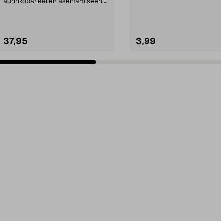
Liitin sopi...
aurinkopaneelien asentamiseen.
Täydellinen asennussarja, jos...
37,95
3,99