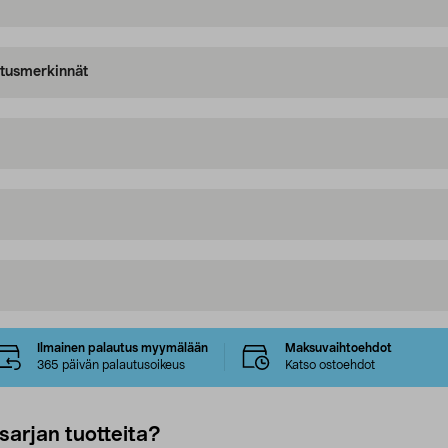
oitusmerkinnät
Ilmainen palautus myymälään
Maksuvaihtoehdot
365 päivän palautusoikeus
Katso ostoehdot
sarjan tuotteita?