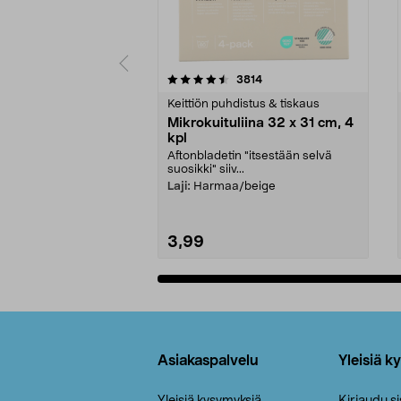
5viidestä
4.5viidestä
arvostelut
3814
tähdestä
tähdestä
Keittiön puhdistus & tiskaus
Mikrokuituliina 32 x 31 cm, 4
kpl
Aftonbladetin "itsestään selvä
suosikki" siiv...
Laji:
Harmaa/beige
3,99
Lisää ostoskoriin
Alatunniste
Asiakaspalvelu
Yleisiä k
Yleisiä kysymyksiä
Kirjaudu s