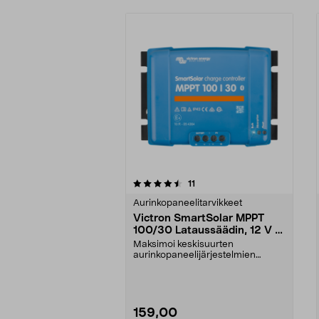
5viidestä
5.0viidestä
arvostelut
11
tähdestä
tähdestä
Aurinkopaneelitarvikkeet
Victron SmartSolar MPPT
100/30 Lataussäädin, 12 V /
24 V
Maksimoi keskisuurten
aurinkopaneelijärjestelmien
energian keräys – myös vaihtel...
159,00