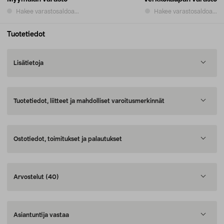
Hakee varastosaldoa...
Hakee varastosaldoa...
Tuotetiedot
Lisätietoja
Tuotetiedot, liitteet ja mahdolliset varoitusmerkinnät
Ostotiedot, toimitukset ja palautukset
Arvostelut
(40)
Asiantuntija vastaa