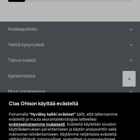
Alatunniste
Asiakaspalvelu
Yleisiä kysymyksiä
Tietoa meistä
Ajankohtaista
Product
+
quantity
Muut yrityksemme
Clas Ohlson käyttää evästeitä
Etsi myymälä
Painamalla
”Hyväksy kaikki evästeet”
sallit, että tallennamme
evästeitä ja muuta seurantateknologiaa laitteellesi
SE
NO
FI
evästeselosteemme mukaisesti
. Evästeitä käytetään sivuston
käyttökokemuksen parantamiseen ja käytön analysointiin sekä
FI
SV
mainonnan kohdentamiseen. Käytämme neljänlaisia evästeitä:
välttämättömät, toiminnalliset, analyyttiset ja mainosevästeet.