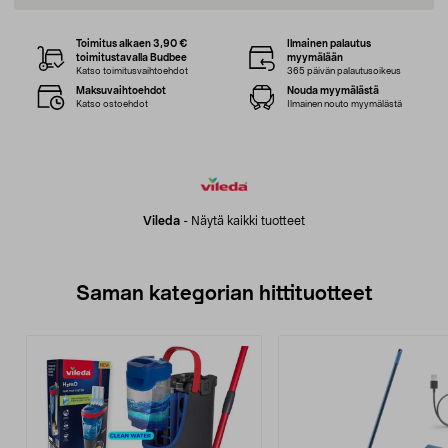
Toimitus alkaen 3,90 €
Ilmainen palautus
toimitustavalla Budbee
myymälään
Katso toimitusvaihtoehdot
365 päivän palautusoikeus
Maksuvaihtoehdot
Nouda myymälästä
Katso ostoehdot
Ilmainen nouto myymälästä
Vileda
-
Näytä kaikki tuotteet
Saman kategorian hittituotteet