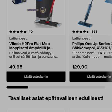
4.5 viidestä
arvostelut
4.5 viidestä
arvostelut
40
393
tähdestä
t
Lattianpesu
Lattianpesu
Vileda H2Pro Flat Mop
Philips OneUp Series
Moppisetti ämpärillä ja
Sähkömoppi, XV3101/
mopilla
Raikas vesi ja vettä säästyy:
"Erinomainen" – L&B 2025
erilliset säiliöt lika- ja puhtaalle
arvio. "Kuin moppi – mutt
vedelle. Vile...
parempi.". Philips O...
49,95
129,90
Lisää ostoskoriin
Lisää ostoskoriin
Tavalliset asiat epätavallisen edullisesti