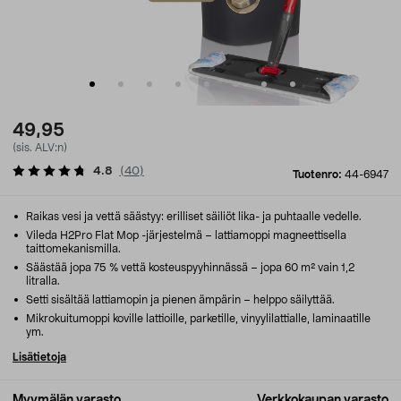
49,95
(sis. ALV:n)
4.8
(
40
)
Tuotenro:
44-6947
Raikas vesi ja vettä säästyy: erilliset säiliöt lika- ja puhtaalle vedelle.
Vileda H2Pro Flat Mop -järjestelmä – lattiamoppi magneettisella
taittomekanismilla.
Säästää jopa 75 % vettä kosteuspyyhinnässä – jopa 60 m² vain 1,2
litralla.
Setti sisältää lattiamopin ja pienen ämpärin – helppo säilyttää.
Mikrokuitumoppi koville lattioille, parketille, vinyylilattialle, laminaatille
ym.
Lisätietoja
Myymälän varasto
Verkkokaupan varasto