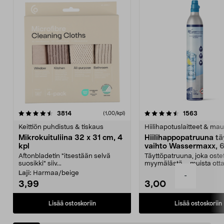
4.5viidestä
arvostelut
4.5viidestä
arvostelu
3814
1563
(1,00/kpl)
tähdestä
t
Keittiön puhdistus & tiskaus
Hiilihapotuslaitteet & mau
Mikrokuituliina 32 x 31 cm, 4
Hiilihappopatruuna tä
kpl
vaihto Wassermaxx, 6
Aftonbladetin "itsestään selvä
Täyttöpatruuna, joka ost
suosikki" siiv...
myymälästä – muista ott
patruuna mukaasi m...
Laji:
Harmaa/beige
-
3,99
3,00
Lisää ostoskoriin
Lisää ostoskoriin