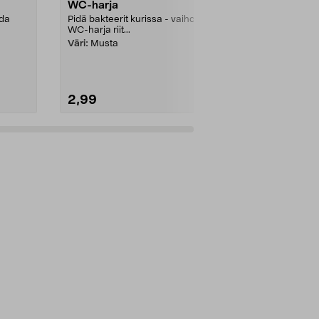
WC-harja
Sini WC-har
vaihdettava
hda
Pidä bakteerit kurissa - vaihda
WC-harja riit...
Säästä kädens
harjapää – 
Väri:
Musta
lajittelematto
2,99
8,99