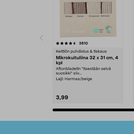
5viidestä
4.5viidestä
arvostelut
3810
tähdestä
tähdestä
Keittiön puhdistus & tiskaus
Mikrokuituliina 32 x 31 cm, 4
kpl
Aftonbladetin "itsestään selvä
suosikki" siiv...
Laji:
Harmaa/beige
3,99
Lisää ostoskoriin
Alatunniste