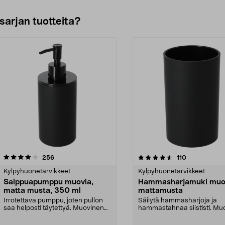
sarjan tuotteita?
4.5viidestä
arvostelut
4.5viidestä
arvostelut
256
110
tähdestä
Kylpyhuonetarvikkeet
Kylpyhuonetarvikkeet
Saippuapumppu muovia,
Hammasharjamuki muo
matta musta, 350 ml
mattamusta
Irrotettava pumppu, joten pullon
Säilytä hammasharjoja ja
saa helposti täytettyä. Muovinen
hammastahnaa siististi. Mu
saippuapumppu,...
hammasharjamuki, jossa...