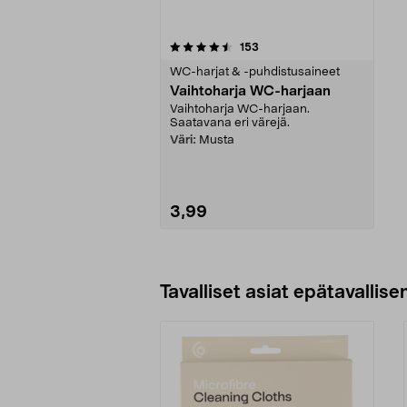
5viidestä
arvostelut
153
tähdestä
WC-harjat & -puhdistusaineet
Vaihtoharja WC-harjaan
Vaihtoharja WC-harjaan.
Saatavana eri värejä.
Väri:
Musta
3,99
Lisää ostoskoriin
Tavalliset asiat epätavallisen