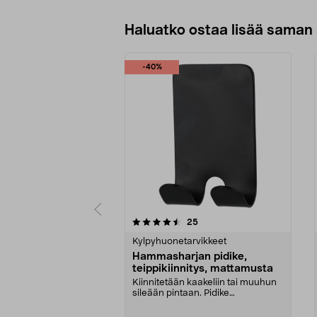
Haluatko ostaa lisää saman 
-40%
5viidestä
4.0viidestä
arvostelut
25
tähdestä
tähdestä
Kylpyhuonetarvikkeet
Hammasharjan pidike,
teippikiinnitys, mattamusta
Kiinnitetään kaakeliin tai muuhun
sileään pintaan. Pidike
perinteiselle hammasha...