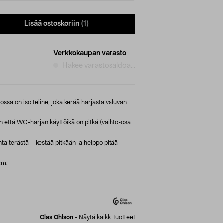
Lisää ostoskoriin
(1)
Verkkokaupan varasto
Hakee varastosaldoa...
ossa on iso teline, joka kerää harjasta valuvan
in että WC-harjan käyttöikä on pitkä (vaihto-osa
 terästä – kestää pitkään ja helppo pitää
cm.
Clas Ohlson
-
Näytä kaikki tuotteet