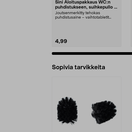
Sini Aloituspakkaus WC:n
puhdistukseen, suihkepullo ja
2 tablettia
Joutsenmerkitty tehokas
puhdistusaine – vaihtotabletit
myydään erikseen. Sini-al...
4,99
Sopivia tarvikkeita