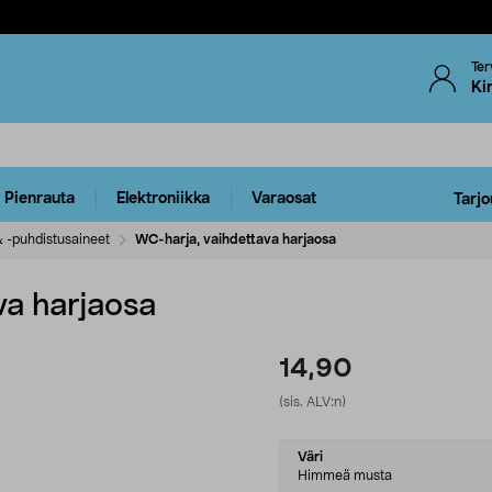
Ter
Ki
Pienrauta
Elektroniikka
Varaosat
Tarjo
 -puhdistusaineet
WC-harja, vaihdettava harjaosa
va harjaosa
14,90
(sis. ALV:n)
Select
Väri
variant
Himmeä musta