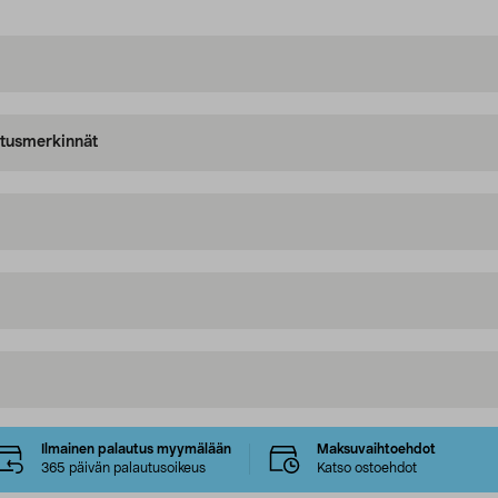
oitusmerkinnät
Ilmainen palautus myymälään
Maksuvaihtoehdot
365 päivän palautusoikeus
Katso ostoehdot