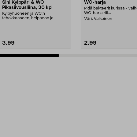
Sini Kylppäri & WC
WC-harja
Pikasiivousliina, 30 kpl
Pidä bakteerit kurissa - vai
WC-harja riit...
Kylpyhuoneen ja WC:n
tehokkaaseen, helppoon ja
Väri:
Valkoinen
nopeaan puhdistukseen. Sini
Kylpp...
3,99
2,99