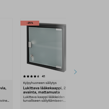
-25%
4.5viidestä
arvostelut
41
3
tähdestä
tähdestä
Kylpyhuoneen säilytys
Kylpyhuoneta
via,
Lukittava lääkekaappi, 2
Saippuapum
avainta, mattamusta
teippikiinn
Lukittava kaappi lääkkeiden
Kiinnitetään 
ovinen
turvalliseen säilyttämiseen.
sileään pintaa
Lukittava lääkekaappi t...
saippuapumpu