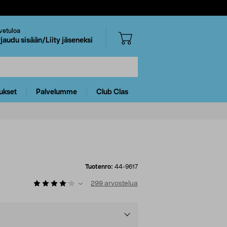
vetuloa
rjaudu sisään/Liity jäseneksi
ukset
Palvelumme
Club Clas
Tuotenro:
44-9617
299
arvostelua