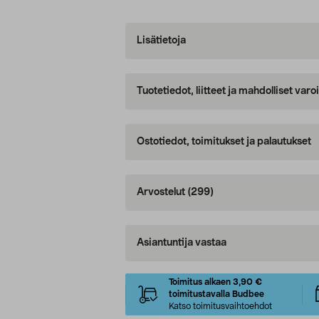
Lisätietoja
Tuotetiedot, liitteet ja mahdolliset var
Ostotiedot, toimitukset ja palautukset
Arvostelut
(299)
Asiantuntija vastaa
Toimitus alkaen 3,90 €
toimitustavalla Budbee
Katso toimitusvaihtoehdot