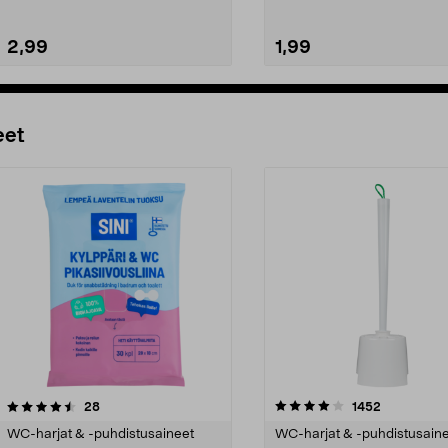
2,99
1,99
Lisää ostoskoriin
Lisää ostoskoriin
eet
4.0 viidestä
arvostelut
4.0 viidestä
arvostelut
28
1452
tähdestä
WC-harjat & -puhdistusaineet
WC-harjat & -puhdistusain