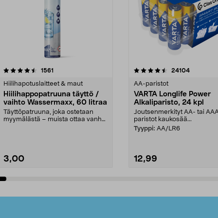
4.5viidestä
arvostelut
4.5viidestä
arvostelut
1561
24104
tähdestä
Hiilihapotuslaitteet & maut
AA-paristot
Hiilihappopatruuna täyttö /
VARTA Longlife Power
vaihto Wassermaxx, 60 litraa
Alkaliparisto, 24 kpl
Täyttöpatruuna, joka ostetaan
Joutsenmerkityt AA- tai AA
myymälästä – muista ottaa vanha
paristot kaukosää...
patruuna mukaasi m...
Tyyppi:
AA/LR6
3,00
12,99
Lisää ostoskoriin
Lisää ostoskoriin