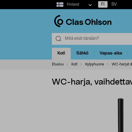
Select
FI
SV
Finland
market
Koti
Sähkö
Vapaa-aika
Etusivu
Koti
Kylpyhuone
WC-harjat &
WC-harja, vaihdetta