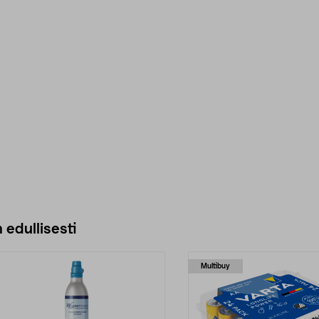
 edullisesti
Multibuy