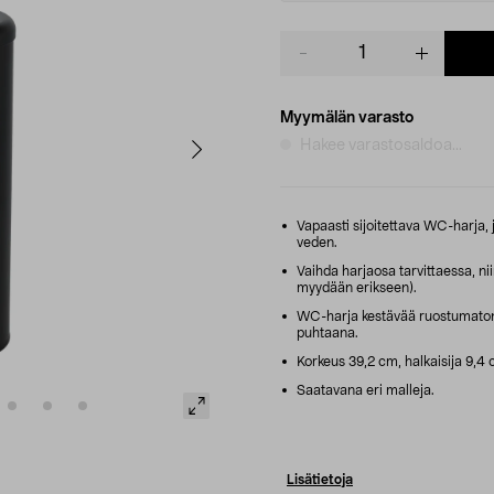
Product
quantity
Myymälän varasto
Hakee varastosaldoa...
Vapaasti sijoitettava WC-harja, j
veden.
Vaihda harjaosa tarvittaessa, ni
myydään erikseen).
WC-harja kestävää ruostumatonta
puhtaana.
Korkeus 39,2 cm, halkaisija 9,4 
Saatavana eri malleja.
Lisätietoja