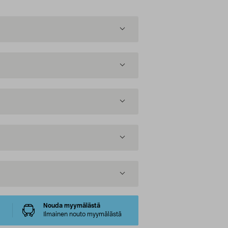
Nouda myymälästä
Ilmainen nouto myymälästä