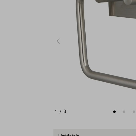
1
/
3