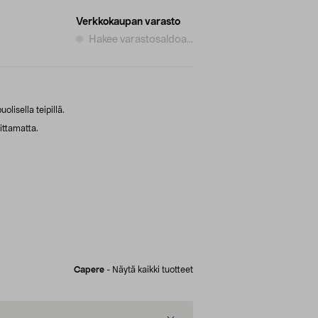
Verkkokaupan varasto
Hakee varastosaldoa...
olisella teipillä.
ittamatta.
Capere
-
Näytä kaikki tuotteet