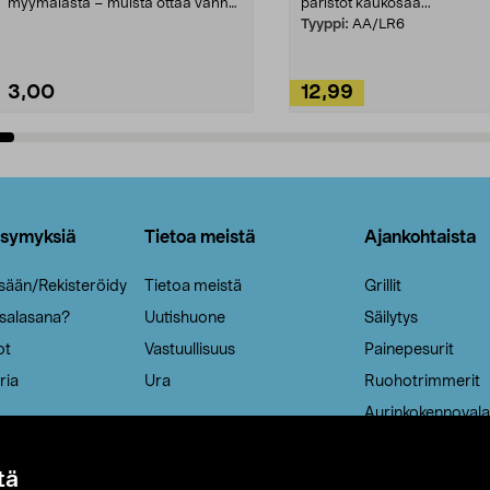
myymälästä – muista ottaa vanha
paristot kaukosää...
patruuna mukaasi m...
Tyyppi:
AA/LR6
3,00
12,99
Lisää ostoskoriin
Lisää ostoskoriin
ysymyksiä
Tietoa meistä
Ajankohtaista
isään/Rekisteröidy
Tietoa meistä
Grillit
 salasana?
Uutishuone
Säilytys
ot
Vastuullisuus
Painepesurit
ria
Ura
Ruohotrimmerit
Aurinkokennovala
tä