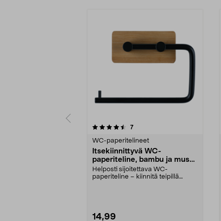
5 viidestä
4.5 viidestä
arvostelut
7
tähdestä
tähdestä
WC-paperitelineet
Itsekiinnittyvä WC-
paperiteline, bambu ja musta
metalli
Helposti sijoitettava WC-
paperiteline – kiinnitä teipillä
kaakeliin tai klinkker...
14,99