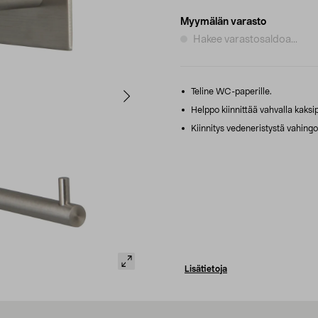
Myymälän varasto
Hakee varastosaldoa...
Teline WC-paperille.
Helppo kiinnittää vahvalla kaksipu
Kiinnitys vedeneristystä vahingo
Lisätietoja