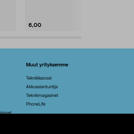
Kestävä, jopa 50 % suurempi ...
roskapussi u
Roskapussi, jo
6,00
2,00
Lisää ostoskoriin
Lisää
Muut yrityksemme
Tekniikkaosat
Akkuasiantuntija
Teknikmagasinet
PhoneLife
isimet