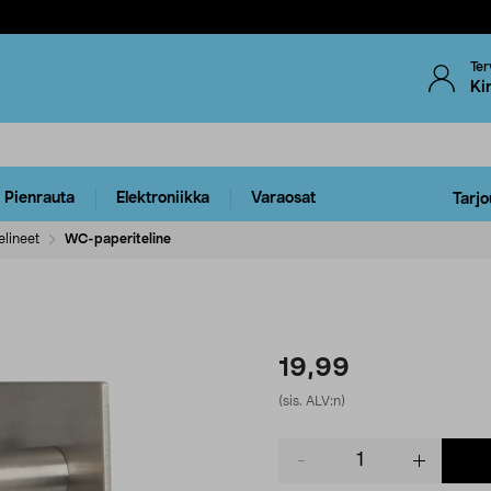
Ter
Ki
Pienrauta
Elektroniikka
Varaosat
Tarjo
lineet
WC-paperiteline
19,99
(sis. ALV:n)
Product
quantity