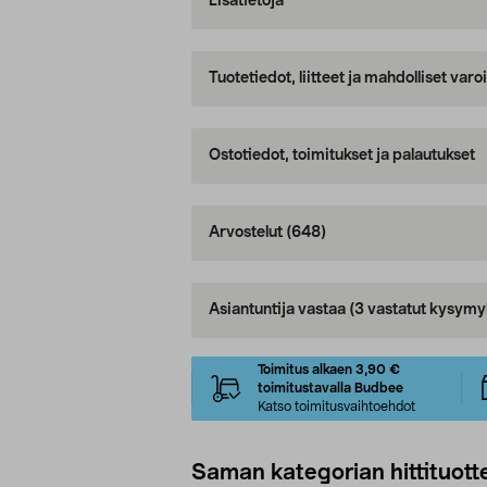
Lisätietoja
Tuotetiedot, liitteet ja mahdolliset var
Ostotiedot, toimitukset ja palautukset
Arvostelut
(648)
Asiantuntija vastaa
(3 vastatut kysymy
Toimitus alkaen 3,90 €
toimitustavalla Budbee
Katso toimitusvaihtoehdot
Saman kategorian hittituott