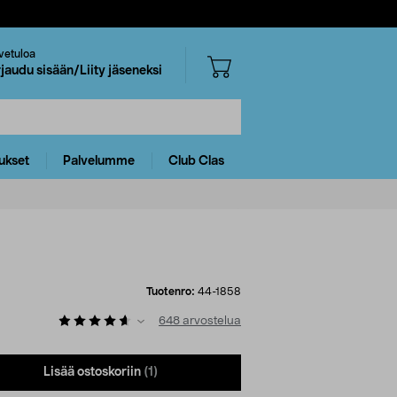
vetuloa
rjaudu sisään/Liity jäseneksi
ukset
Palvelumme
Club Clas
Tuotenro:
44-1858
648
arvostelua
Lisää ostoskoriin
(1)