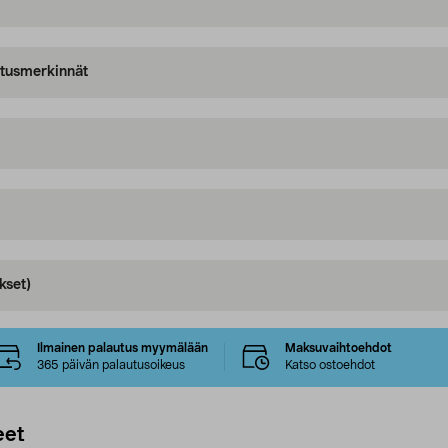
oitusmerkinnät
kset)
Ilmainen palautus myymälään
Maksuvaihtoehdot
365 päivän palautusoikeus
Katso ostoehdot
eet