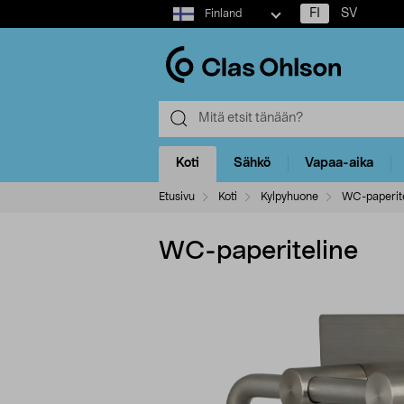
Select
FI
SV
Finland
market
Koti
Sähkö
Vapaa-aika
Etusivu
Koti
Kylpyhuone
WC-paperite
WC-paperiteline