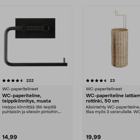
4.5 viidestä
arvostelut
4.5 viidestä
arvostelut
222
23
tähdestä
WC-paperitelineet
WC-paperitelineet
WC-paperiteline,
WC-paperiteline lattiam
teippikiinnitys, musta
rottinki, 50 cm
Helppo kiinnittää 3M-teipillä
Käsintehty WC-paperiteline,
puhtaisiin ja sileisiin pintoihin.
tilaa myös 3 vararullalle. W
Itsekiinnittyvä...
paperiteline lat...
14,99
19,99