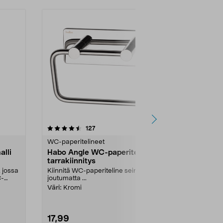
4.5 viidestä
arvostelut
4.5
127
1
tähdestä
tähdestä
WC-paperitelineet
WC-paperitel
alli
Habo Angle WC-paperiteline,
Habo Angle
tarrakiinnitys
tarrakiinnit
 jossa
Kiinnitä WC-paperiteline seinälle
Kiinnitä WC-p
C-
joutumatta ...
joutumatta ...
Väri:
Kromi
Väri:
Valkoin
17,99
17,99