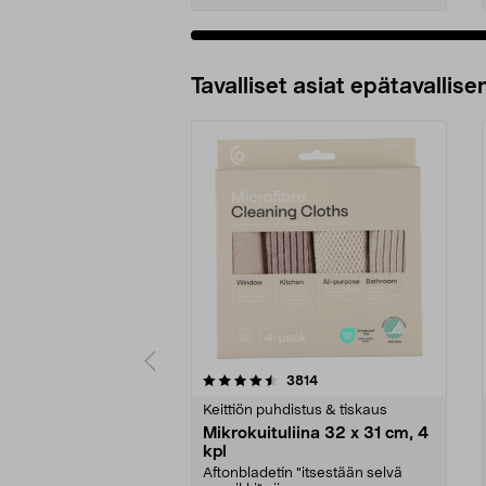
Tavalliset asiat epätavallisen
5viidestä
4.5viidestä
arvostelut
3814
tähdestä
tähdestä
Keittiön puhdistus & tiskaus
Mikrokuituliina 32 x 31 cm, 4
kpl
Aftonbladetin "itsestään selvä