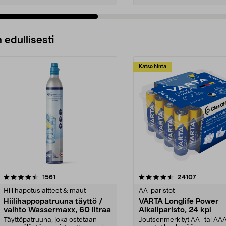
 edullisesti
Katso hinta
4.5viidestä
arvostelut
4.5viidestä
arvostelut
1561
24107
tähdestä
Hiilihapotuslaitteet & maut
AA-paristot
Hiilihappopatruuna täyttö /
VARTA Longlife Power
vaihto Wassermaxx, 60 litraa
Alkaliparisto, 24 kpl
Täyttöpatruuna, joka ostetaan
Joutsenmerkityt AA- tai AA