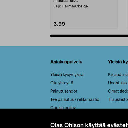
suosikki" siiv...
Laji:
Harmaa/beige
3,99
Lisää ostoskoriin
Alatunniste
Asiakaspalvelu
Yleisiä k
Yleisiä kysymyksiä
Kirjaudu s
Ota yhteyttä
Unohtuiko
Palautusehdot
Omat tied
Tee palautus / reklamaatio
Tilaushisto
Cookie policy
Toimitustavat
Saavutettavuus
Clas Ohlson käyttää evästei