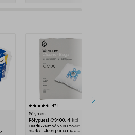
4.5viidestä
arvostelut
4.5
471
6
tähdestä
tähdestä
Pölypussit
Kierrätys & ro
Pölypussi C3100, 4 kpl
Roskapussi,
kahvat, 30 l
Laadukkaat pölypussit ovat
markkinoiden parhaimpia.
A-
Testivoittaja 