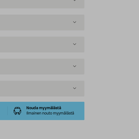
Nouda myymälästä
Ilmainen nouto myymälästä