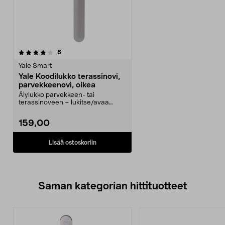
arvostelut
8
Yale Smart
Yale Koodilukko terassinovi,
parvekkeenovi, oikea
Älylukko parvekkeen- tai
terassinoveen – lukitse/avaa
koodilla tai sovelluksen k...
159,00
Lisää ostoskoriin
Saman kategorian hittituotteet