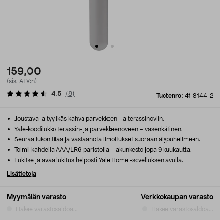
159,00
(sis. ALV:n)
4.5
(
8
)
Tuotenro:
41-8144-2
Joustava ja tyylikäs kahva parvekkeen- ja terassinoviin.
Yale-koodilukko terassin- ja parvekkeenoveen – vasenkätinen.
Seuraa lukon tilaa ja vastaanota ilmoitukset suoraan älypuhelimeen.
Toimii kahdella AAA/LR6-paristolla – akunkesto jopa 9 kuukautta.
Lukitse ja avaa lukitus helposti Yale Home -sovelluksen avulla.
Lisätietoja
Myymälän varasto
Verkkokaupan varasto
Hakee varastosaldoa...
Hakee varastosaldoa...