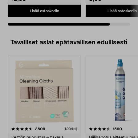
Lisää ostoskoriin
Lisää ostoskoriin
Tavalliset asiat epätavallisen edullisesti
4.5viidestä
arvostelut
4.5viidestä
arvostel
3809
1560
(1,00/kpl)
tähdestä
t
Keittiön puhdistus & tiskaus
Hiilihapotuslaitteet & mau