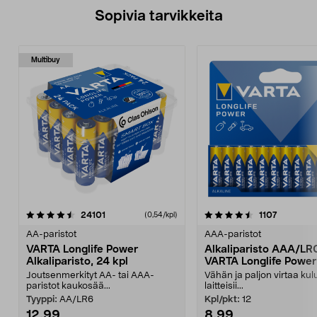
Sopivia tarvikkeita
Multibuy
4.5viidestä
arvostelut
arvostelu
24101
1107
(0,54/kpl)
tähdestä
AA-paristot
AAA-paristot
VARTA Longlife Power
Alkaliparisto AAA/LR
Alkaliparisto, 24 kpl
VARTA Longlife Power
Joutsenmerkityt AA- tai AAA-
Vähän ja paljon virtaa kulu
paristot kaukosää...
laitteisii...
Tyyppi:
AA/LR6
Kpl/pkt:
12
12,99
8,99