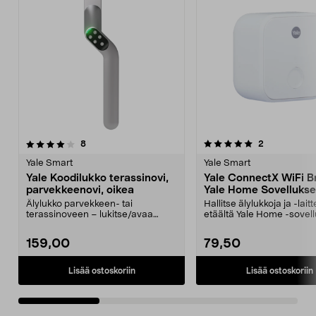
5.0 viidestä
arvostelut
4.5 viidestä
arvostelut
8
2
tähdestä
t
Yale Smart
Yale Smart
Yale Koodilukko terassinovi,
Yale ConnectX WiFi B
parvekkeenovi, oikea
Yale Home Sovellukse
Älylukko parvekkeen- tai
Hallitse älylukkoja ja -laitt
terassinoveen – lukitse/avaa
etäältä Yale Home -sovel
koodilla tai sovelluksen k...
avulla. Yale Co...
159,00
79,50
Lisää ostoskoriin
Lisää ostoskoriin