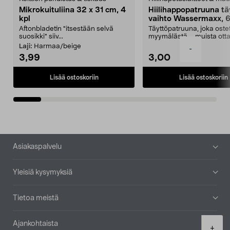
Mikrokuituliina 32 x 31 cm, 4
Hiilihappopatruuna tä
kpl
vaihto Wassermaxx, 6
Aftonbladetin "itsestään selvä
Täyttöpatruuna, joka ost
suosikki" siiv...
myymälästä – muista ott
patruuna mukaasi m...
Laji:
Harmaa/beige
-
3,99
3,00
Lisää ostoskoriin
Lisää ostoskoriin
Alatunniste
Asiakaspalvelu
Yleisiä kysymyksiä
Tietoa meistä
Ajankohtaista
Product
+