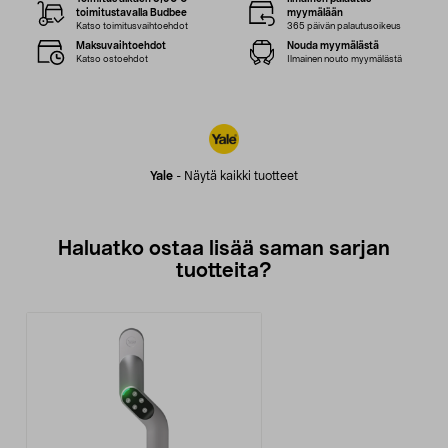
toimitustavalla Budbee
myymälään
Katso toimitusvaihtoehdot
365 päivän palautusoikeus
Maksuvaihtoehdot
Nouda myymälästä
Katso ostoehdot
Ilmainen nouto myymälästä
Yale
-
Näytä kaikki tuotteet
Haluatko ostaa lisää saman sarjan
tuotteita?