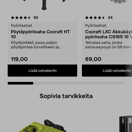
4.5 viidestä
arvostelut
4.0 viidestä
arvostelut
92
24
tähdestä
t
Pyörösahat
Pyörösahat
Pöytäpyörösaha Cocraft HT
Cocraft LXC Akkukäyt
10
pyörösaha CS165 18 
Pöytäsirkkeli, jossa paljon
Tehokas saha, jonka
pöytäpintaa turvalliseen ja
sahaussyvyys on 55 mm 
miellyttävään työskentel...
vuoden takuu. Cocraft L
– ...
119,00
69,00
Lisää ostoskoriin
Lisää ostoskoriin
Sopivia tarvikkeita