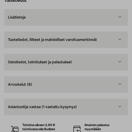
Tuotetiedot
Lisätietoja
Tuotetiedot, liitteet ja mahdolliset varoitusmerkinnät
Ostotiedot, toimitukset ja palautukset
Arvostelut
(8)
Asiantuntija vastaa
(1 vastattu kysymys)
Toimitus alkaen 3,90 €
Ilmainen palautus
toimitustavalla Budbee
myymälään