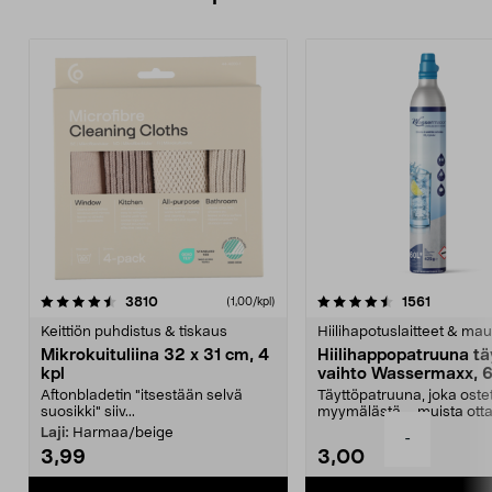
4.5viidestä
arvostelut
4.5viidestä
arvostelu
3810
1561
(1,00/kpl)
tähdestä
t
Keittiön puhdistus & tiskaus
Hiilihapotuslaitteet & mau
Mikrokuituliina 32 x 31 cm, 4
Hiilihappopatruuna tä
kpl
vaihto Wassermaxx, 6
Aftonbladetin "itsestään selvä
Täyttöpatruuna, joka ost
suosikki" siiv...
myymälästä – muista ott
patruuna mukaasi m...
Laji:
Harmaa/beige
-
3,99
3,00