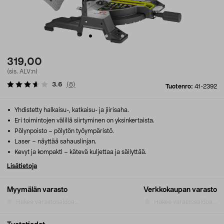
319,00
(sis. ALV:n)
3.6
(
8
)
Tuotenro:
41-2392
Yhdistetty halkaisu-, katkaisu- ja jiirisaha.
Eri toimintojen välillä siirtyminen on yksinkertaista.
Pölynpoisto – pölytön työympäristö.
Laser – näyttää sahauslinjan.
Kevyt ja kompakti – kätevä kuljettaa ja säilyttää.
Lisätietoja
Myymälän varasto
Verkkokaupan varasto
Hakee varastosaldoa...
Hakee varastosaldoa...