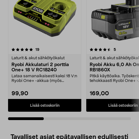
4.5viidestä
arvostelut
4.5viidestä
arvostelut
19
5
tähdestä
t
Laturit & akut sähkötyökalut
Laturit & akut sähkötyökal
Ryobi Akkulaturi 2 porttia
Ryobi Akku 6,0 Ah On
One+ 18 V RC18240
RB1860X
Lataa samanaikaisesti kaksi 18 V:n
Pitkä käyttöaika. Työskent
Ryobi One+ -akkua (myös
tehokkaasti Ryobi One+ -
vanhemmat mallit). Ry...
työkaluillasi. Ryobi RB186..
99,90
169,00
Lisää ostoskoriin
Lisää ostoskoriin
Tavalliset asiat epätavallisen edullisesti