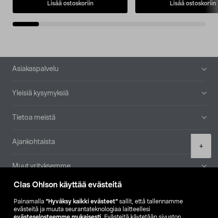
Lisää ostoskoriin
Lisää ostoskoriin
Alatunniste
Asiakaspalvelu
Yleisiä kysymyksiä
Tietoa meistä
Ajankohtaista
Product
+
quantity
Muut yrityksemme
Clas Ohlson käyttää evästeitä
Etsi myymälä
Painamalla
”Hyväksy kaikki evästeet”
sallit, että tallennamme
evästeitä ja muuta seurantateknologiaa laitteellesi
SE
NO
FI
evästeselosteemme mukaisesti
. Evästeitä käytetään sivuston