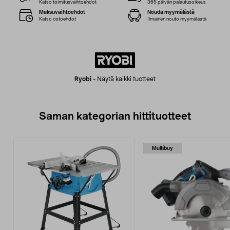
Katso toimitusvaihtoehdot
365 päivän palautusoikeus
Maksuvaihtoehdot
Nouda myymälästä
Katso ostoehdot
Ilmainen nouto myymälästä
Ryobi
-
Näytä kaikki tuotteet
Saman kategorian hittituotteet
Multibuy