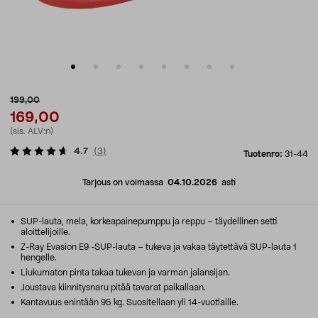
199,00
169,00
(sis. ALV:n)
4.7
(
3
)
Tuotenro:
31-44
Tarjous on voimassa
04.10.2026
asti
SUP-lauta, mela, korkeapainepumppu ja reppu – täydellinen setti
aloittelijoille.
Z-Ray Evasion E9 -SUP-lauta – tukeva ja vakaa täytettävä SUP-lauta 1
hengelle.
Liukumaton pinta takaa tukevan ja varman jalansijan.
Joustava kiinnitysnaru pitää tavarat paikallaan.
Kantavuus enintään 95 kg. Suositellaan yli 14-vuotiaille.