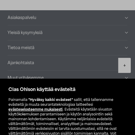
Alatunniste
Asiakaspalvelu
Yleisiä kysymyksiä
Tietoa meistä
Ajankohtaista
Product
+
quantity
Muut yrityksemme
Clas Ohlson käyttää evästeitä
Etsi myymälä
Painamalla
”Hyväksy kaikki evästeet”
sallit, että tallennamme
evästeitä ja muuta seurantateknologiaa laitteellesi
SE
NO
FI
evästeselosteemme mukaisesti
. Evästeitä käytetään sivuston
käyttökokemuksen parantamiseen ja käytön analysointiin sekä
FI
SV
mainonnan kohdentamiseen. Käytämme neljänlaisia evästeitä:
välttämättömät, toiminnalliset, analyyttiset ja mainosevästeet.
Välttämättömiin evästeisiin ei tarvita suostumustasi, sillä ne ovat
välttämättömiä verkkosivuston sisällön toimimisen kannalta. Voit