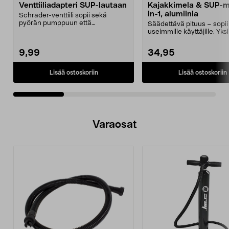
Venttiiliadapteri SUP-lautaan
Kajakkimela & SUP-m
in-1, alumiinia
Schrader-venttiili sopii sekä
pyörän pumppuun että
Säädettävä pituus – sopii
kompressoriin. Pumppaa lautas...
useimmille käyttäjille. Yks
kajakkiin ja SUP-lau...
9,99
34,95
Lisää ostoskoriin
Lisää ostoskoriin
Varaosat