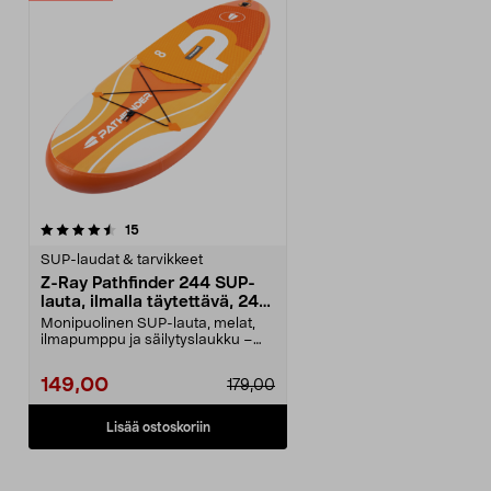
arvostelut
15
SUP-laudat & tarvikkeet
Z-Ray Pathfinder 244 SUP-
lauta, ilmalla täytettävä, 244
cm
Monipuolinen SUP-lauta, melat,
ilmapumppu ja säilytyslaukku –
täydellinen aloitt...
149,00
179,00
Lisää ostoskoriin