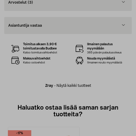
Arvostelut
(3)
Asiantuntija vastaa
Toimitus alkaen 3,90 €
Ilmainen palautus
toimitustavalla Budbee
myymälään
Katso toimitusvaihtoehdot
365 päivän palautusoikeus
Maksuvaihtoehdot
Nouda myymälästä
Katso ostoehdot
Ilmainen nouto myymälästä
Zray
-
Näytä kaikki tuotteet
Haluatko ostaa lisää saman sarjan
tuotteita?
-17%