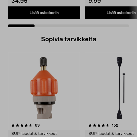
34,95
9,99
Lisää ostoskoriin
Lisää ostoskoriin
Sopivia tarvikkeita
4.5viidestä
arvostelut
4.5viidestä
arvostelut
69
152
tähdestä
t
SUP-laudat & tarvikkeet
SUP-laudat & tarvikkeet