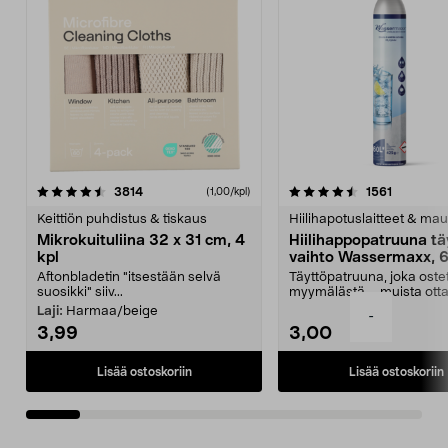
4.5viidestä
arvostelut
4.5viidestä
arvostelu
3814
1561
(1,00/kpl)
tähdestä
t
Keittiön puhdistus & tiskaus
Hiilihapotuslaitteet & mau
Mikrokuituliina 32 x 31 cm, 4
Hiilihappopatruuna tä
kpl
vaihto Wassermaxx, 6
Aftonbladetin "itsestään selvä
Täyttöpatruuna, joka ost
suosikki" siiv...
myymälästä – muista ott
patruuna mukaasi m...
Laji:
Harmaa/beige
-
3,99
3,00
Lisää ostoskoriin
Lisää ostoskoriin