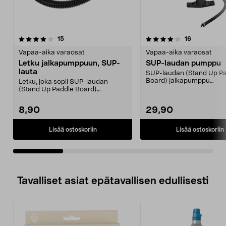
4.0viidestä
arvostelut
3.0viidestä
arvostelut
15
16
tähdestä
t
Vapaa-aika varaosat
Vapaa-aika varaosat
Letku jalkapumppuun, SUP-
SUP-laudan pumppu
lauta
SUP-laudan (Stand Up P
Board) jalkapumppu
Letku, joka sopii SUP-laudan
painemittarilla.
(Stand Up Paddle Board)
jalkapumppuun (51-3225).
8,90
29,90
Lisää ostoskoriin
Lisää ostoskoriin
Tavalliset asiat epätavallisen edullisesti