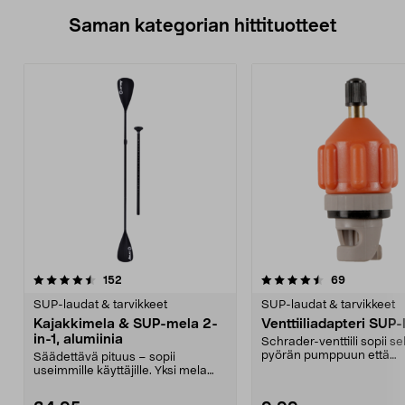
Saman kategorian hittituotteet
4.5 viidestä
arvostelut
4.5 viidestä
arvostelut
152
69
tähdestä
t
SUP-laudat & tarvikkeet
SUP-laudat & tarvikkeet
Kajakkimela & SUP-mela 2-
Venttiiliadapteri SUP
in-1, alumiinia
Schrader-venttiili sopii s
pyörän pumppuun että
Säädettävä pituus – sopii
kompressoriin. Pumppaa l
useimmille käyttäjille. Yksi mela
kajakkiin ja SUP-lau...