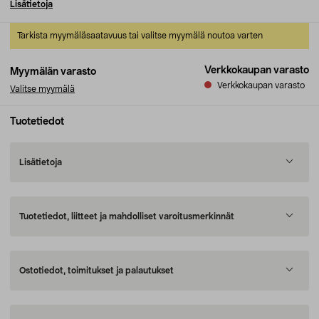
Lisätietoja
Tarkista myymäläsaatavuus tai valitse myymälä noutoa varten
Verkkokaupan varasto
Myymälän varasto
Verkkokaupan varasto
Valitse myymälä
Tuotetiedot
Lisätietoja
Tuotetiedot, liitteet ja mahdolliset varoitusmerkinnät
Ostotiedot, toimitukset ja palautukset